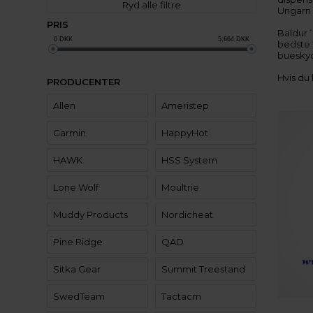
Ryd alle filtre
Ungarn e
PRIS
Baldur´
0
DKK
5,664
DKK
bedste t
bueskyd
Hvis du 
PRODUCENTER
Allen
Ameristep
Garmin
HappyHot
HAWK
HSS System
Lone Wolf
Moultrie
Muddy Products
Nordicheat
Pine Ridge
QAD
Sitka Gear
Summit Treestand
SwedTeam
Tactacm