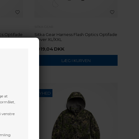
SITKA GEAR
cs Optifade
Sitka Gear Harness Flash Optics Optifade
Cover XL/XXL
1.919,04
DKK
NYHED
ge at
formålet,
i venstre
amling