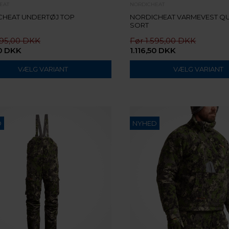
EAT
NORDICHEAT
CHEAT UNDERTØJ TOP
NORDICHEAT VARMEVEST QU
SORT
295,00
1.595,00
0
DKK
1.116,50
DKK
VÆLG VARIANT
VÆLG VARIANT
D
NYHED