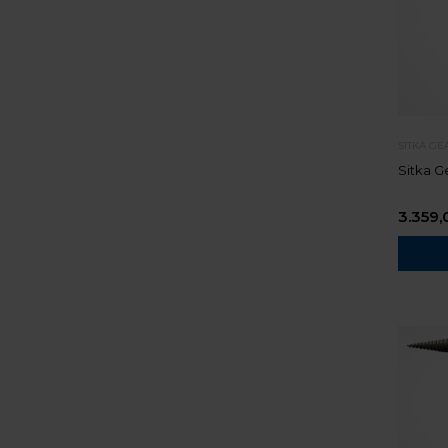
SITKA GE
Sitka G
3.359,