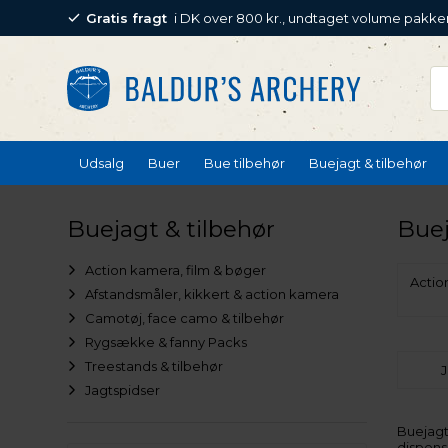
Gratis fragt
i DK over 800 kr., undtaget volume pakke
Udsalg
Buer
Bue tilbehør
Buejagt & tilbehør
Buejagt & tilbehør
Buej
Action kamera, film & bøger
Actio
Afstandsmåler, kikkert & action kamera
Camotøj, face camo & tilbehør
Rygsække & fanny Packs
Treestands & tilbehør
J
Jagtspidser
Buejagt
dispens