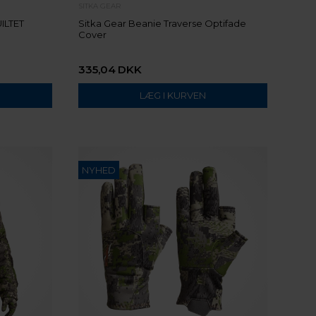
SITKA GEAR
ILTET
Sitka Gear Beanie Traverse Optifade
Cover
335,04
DKK
NYHED