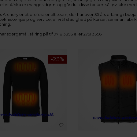
ller Afrika er manges drøm, og går du i disse tanker, så tøv ikke med a
s Archery er et professionelt team, der har over 35 års erfaring i bue
ekniske hjælp og service, er vi til stadighed på kurser, seminar, fabri
ning.
har spørgsmål, så ring på tlf 9718 3356 eller 2751 3356