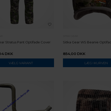
AR
SITKA GEAR
ear Stratus Pant Optifade Cover
Sitka Gear WS Beanie Optifa
04
DKK
854,00
DKK
VÆLG VARIANT