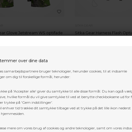
AR
SITKA GEAR
ear Glove Jetstream WS optifade
Sitka Gear Harness Flash Opti
Cover S/M/L
4
DKK
1.919,04
DKK
VÆLG VARIANT
temmer over dine data
res samarbejdspartnere bruger teknologier, herunder cookies, til at indsamle
er om dig til forskellige formål, herunder:
NYHED
ykke på 'Accepter alle' giver du samtykke til alle disse formål. Du kan også væl
ive, hvilke formål du vil give samtykke til ved at benytte checkboksene ud for 
er trykke på 'Gem indstillinger'.
l enhver tid trække dit samtykke tilbage ved at trykke på det lille ikon nederst 
f hjemmesiden.
æse mere om vores brug af cookies og andre teknologier, samt om vores inds