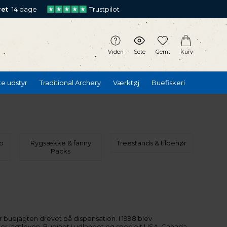
ret
14 dage
Trustpilot
Viden
Sete
Gemt
Kurv
te udstyr
Traditional Archery
Værktøj
Buefiskeri
o
Rygsække & fanny
Treestands & tilbehør
Packs
r buejagten drevet på dispensation. I 1998 blev
er jagtloven. Buejagt i udlandet og specielt USA, Canada,