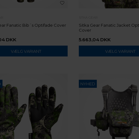
AR
SITKA GEAR
ear Fanatic Bib´s Optifade Cover
Sitka Gear Fanatic Jacket Op
Cover
04
DKK
5.663,04
DKK
VÆLG VARIANT
VÆLG VARIANT
D
NYHED