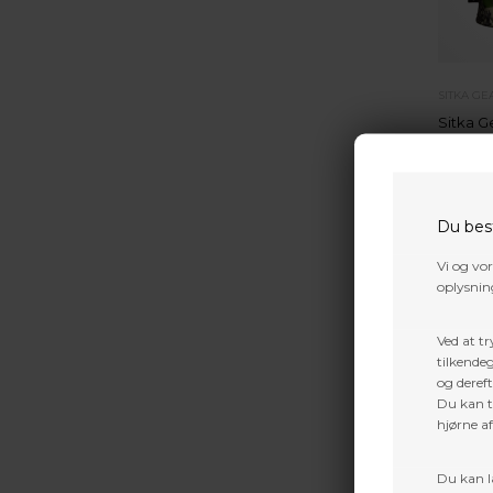
SITKA GE
Sitka G
Cover
863,0
Du bes
Vi og vo
oplysning
Ved at tr
tilkendeg
og dereft
Du kan ti
hjørne a
Du kan l