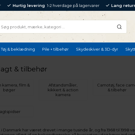
r
Hurtig levering
1-2 hverdage på lagervarer
Lang retur
Tøj & beklædning
Pile + tilbehør
Skydeskiver & 3D-dyr
Skyt
agt & tilbehør
n kamera, film &
Afstandsmåler,
Camotøj, face cam
bøger
kikkert & action
& tilbehør
kamera
agtspidser
 i Danmark har været drevet i mange tusinde år, og fra 1968 til 1998 va
ationen afløst af en bekendtgørelse, så buejagten i dag hører ind und