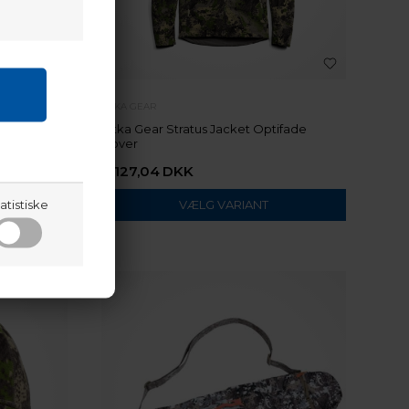
SITKA GEAR
de Cover
Sitka Gear Stratus Jacket Optifade
Cover
4.127,04
DKK
atistiske
VÆLG VARIANT