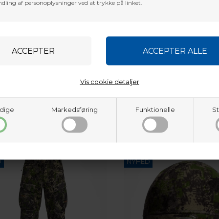
dling af personoplysninger ved at trykke på linket.
SITKA GEAR
ear Neck Gator Optifade Cover
Sitka Gear Stratus Bib Optifa
Vis cookie detaljer
DKK
4.127,04
DKK
dige
Markedsføring
Funktionelle
St
VÆLG VARIANT
D
NYHED