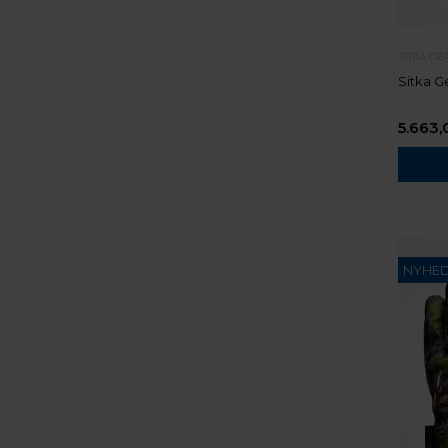
SITKA GE
Sitka G
5.663,
NYHE