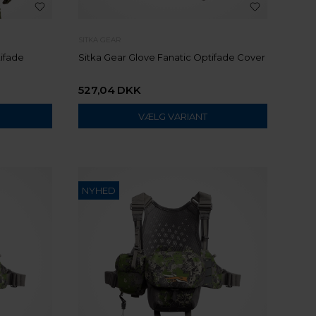
SITKA GEAR
tifade
Sitka Gear Glove Fanatic Optifade Cover
527,04
DKK
VÆLG VARIANT
NYHED