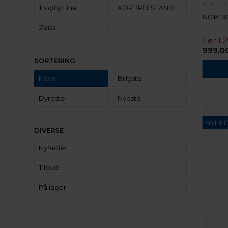
NORDICH
Trophy Line
XOP TREESTAND
NORDI
Zeiss
1.
999,0
SORTERING
Navn
Billgste
Dyreste
Nyeste
NYHE
DIVERSE
Nyheder
Tilbud
På lager