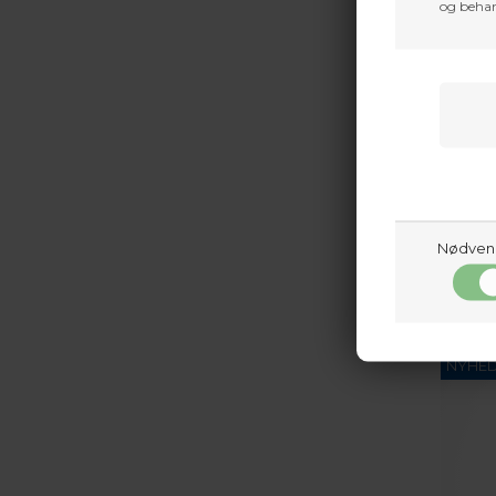
og behan
Sitka G
569,05
Nødven
NYHE