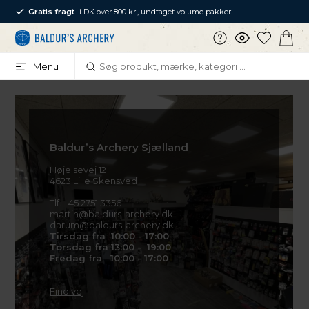
Gratis fragt
i DK over 800 kr., undtaget volume pakker
Menu
Baldur’s Archery Sjælland
Højelsevej 12
4623 Lille Skensved
Tlf. +45 2751 3356
martin@baldurs-archery.dk
darum@baldurs-archery.dk
Tirsdag fra 10:00 - 17:00
Torsdag fra 13:00 - 19:00
Fredag fra 10:00 - 17:00
Find vej