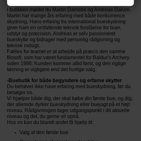
-Mød teamet i Lille Skensved
I butikken møder du Martin Damsbo og Andreas Darum.
Martin har mange års erfaring med både konkurrence
skydning. Hans erfaring fra international bueskydning
giver ham en omfattende teknisk forståelse for buer,
udstyr og præcision. Andreas er selv passioneret
bueskytte og bidrager med personlig rådgivning og
teknisk indsigt.
Fælles for teamet er at
arbejde på præcis den samme
filosofi, som har været fundamentet for Baldur's Archery
siden 1986: Kunden kommer altid først, og den rigtige
løsning er vigtigere end det hurtige salg.
-Buebutik for både begyndere og erfarne skytter
Du behøver ikke have erfaring med bueskydning, før du
besøger os.
Vi hjælper både dig, der skal købe din første bue, og dig,
der allerede dyrker bueskydning eller buejagt på et højt
niveau. Rådgivningen tager udgangspunkt i dit aktuelle
niveau og det, du gerne vil opnå.
Hos os kan du blandt andet få hjælp til:
Valg af den første bue