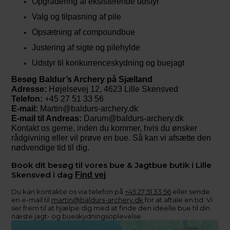
Opgradering af eksisterende udstyr
Valg og tilpasning af pile
Opsætning af compoundbue
Justering af sigte og pilehylde
Udstyr til konkurrenceskydning og buejagt
Besøg Baldur’s Archery på Sjælland
Adresse:
Højelsevej 12, 4623 Lille Skensved
Telefon:
+45 27 51 33 56
E-mail:
Martin@baldurs-archery.dk
E-mail til Andreas:
Darum@baldurs-archery.dk
Kontakt os gerne, inden du kommer, hvis du ønsker
rådgivning eller vil prøve en bue. Så kan vi afsætte den
nødvendige tid til dig.
Book dit besøg til vores bue & Jagtbue butik i Lille
Skensved i dag
Find vej
Du kan kontakte os via telefon på
+45 27 51 33 56
eller sende
en e-mail til
martin@baldurs-archery.dk
for at aftale en tid. Vi
ser frem til at hjælpe dig med at finde den ideelle bue til din
næste jagt- og bueskydningsoplevelse.