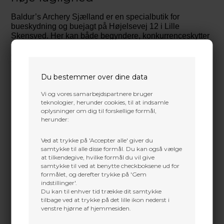
Baldur’s Archery Sjælland er en specialbutik for
bueskydning og buejagt på Højelsevej 12 i Lille
Skensved. Her kan både begyndere, konkurrenceskytter
og buejægere få personlig rådgivning om valg, tilpasning
og opsætning af buer og udstyr.
Vi hjælper dig med at finde en løsning, der passer til dit
niveau, dine mål og dit budget. Skal du købe din første
Du bestemmer over dine data
bue, opgradere dit nuværende udstyr eller have hjælp til
finjustering, tager vi os tid til at gennemgå dine
Vi og vores samarbejdspartnere bruger
muligheder.
teknologier, herunder cookies, til at indsamle
oplysninger om dig til forskellige formål,
herunder:
Book rådgivning på Martin@baldurs-archery.dk Eller
ring til butikken på 27513356
Find vej
Ved at trykke på 'Accepter alle' giver du
-Få hjælp til at vælge den rigtige bue
samtykke til alle disse formål. Du kan også vælge
at tilkendegive, hvilke formål du vil give
Det rigtige valg afhænger blandt andet af, hvordan buen
samtykke til ved at benytte checkboksene ud for
skal bruges, dit erfaringsniveau, din træklængde og den
formålet, og derefter trykke på 'Gem
ønskede trækvægt.
indstillinger'.
I vores buebutik på Sjælland kan du få vejledning om
Du kan til enhver tid trække dit samtykke
blandt andet:
tilbage ved at trykke på det lille ikon nederst i
venstre hjørne af hjemmesiden.
Compoundbuer