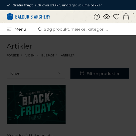
Gratis fragt
i DK over 800 kr., undtaget volume pakker
Menu
Artikler
FORSIDE
VIDEN
BUEJAGT
ARTIKLER
Filtrer produkter
10 gode råd til buejagt i