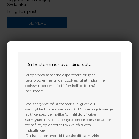
Sydafrika
Ring for pris!
SE MERE
Du bestemmer over dine data
Vi og vores samarbejdspartnere bruger
teknologier, herunder cookies, til at indsamle
oplysninger om dig til forskellige formål,
herunder:
Ved at trykke på 'Accepter alle' giver du
samtykke til alle disse formål. Du kan også vælge
at tilkendegive, hvilke formål du vil give
samtykke til ved at benytte checkboksene ud for
formålet, og derefter trykke på 'Gem
indstillinger'.
Du kan til enhver tid trække dit samtykke