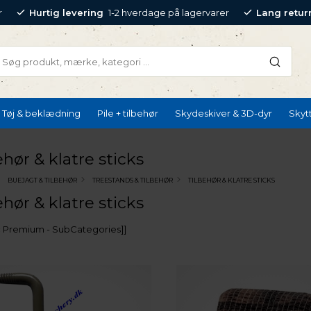
r
Hurtig levering
1-2 hverdage på lagervarer
Lang retur
Tøj & beklædning
Pile + tilbehør
Skydeskiver & 3D-dyr
Skyt
ehør & klatre sticks
BUEJAGT & TILBEHØR
TREESTANDS & TILBEHØR
TILBEHØR & KLATRE STICKS
ehør & klatre sticks
ic Premium - SubCategories]]