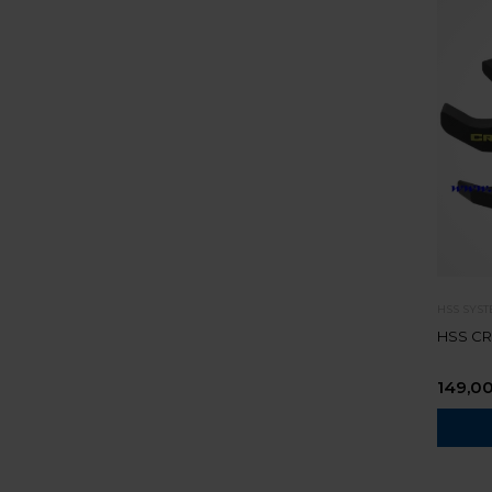
HSS SYS
HSS C
149,0