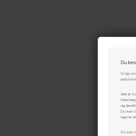
Du bes
Vi og vo
oplysning
179,10
Ved at tr
tilkendeg
og dereft
Du kan ti
hjørne a
Du kan l