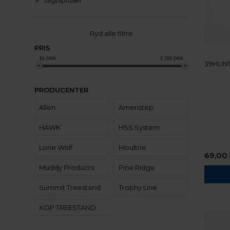
Jagtspidser
Ryd alle filtre
PRIS
61
DKK
2,200
DKK
39HUNT
PRODUCENTER
Allen
Ameristep
HAWK
HSS System
Lone Wolf
Moultrie
69,00
Muddy Products
Pine Ridge
Summit Treestand
Trophy Line
XOP TREESTAND