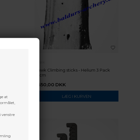
HAWK
Hawk Climbing sticks - Helium 3 Pack
73cm
1.650,00
DKK
ge at
formålet,
i venstre
amling