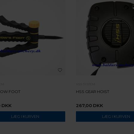
TEM
HSS SYSTEM
ROW FOOT
HSS GEAR HOIST
0
DKK
267,00
DKK