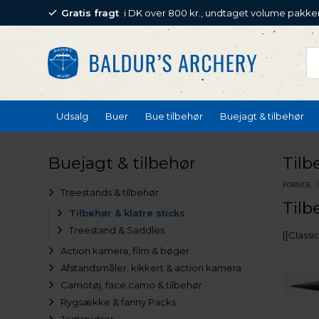
Gratis fragt
i DK over 800 kr., undtaget volume pakke
Udsalg
Buer
Bue tilbehør
Buejagt & tilbehør
Buejagt & tilbehør
Tilb
FORSIDE
Treestands & tilbehør
Tilb
Tilbehør & klatre sticks
Treestand & Saddles
[[Class
Action kamera, film & bøger
Afstandsmåler, kikkert & action kamera
Camotøj, face camo & tilbehør
Rygsække & fanny Packs