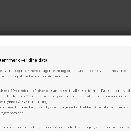
temmer over dine data
res samarbejdspartnere bruger teknologier, herunder cookies, til at indsamle
er om dig til forskellige formål, herunder:
DKK
890,10
DKK
ykke på 'Accepter alle' giver du samtykke til alle disse formål. Du kan også væl
ive, hvilke formål du vil give samtykke til ved at benytte checkboksene ud for 
er trykke på 'Gem indstillinger'.
l enhver tid trække dit samtykke tilbage ved at trykke på det lille ikon nederst 
f hjemmesiden.
æse mere om vores brug af cookies og andre teknologier, samt om vores inds