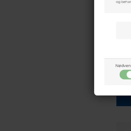
og behan
Nødven
HAWK
HAWK SA
368,6