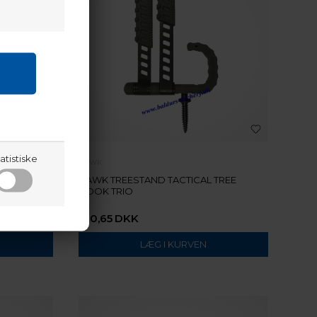
atistiske
HAWK
M
HAWK TREESTAND TACTICAL TREE
HOOK TRIO
160,65
DKK