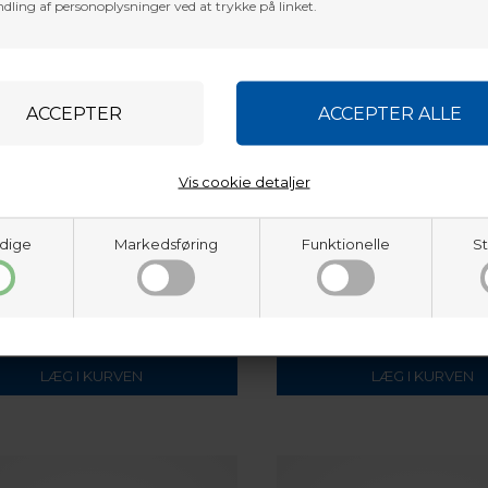
dling af personoplysninger ved at trykke på linket.
Vis cookie detaljer
dige
Markedsføring
Funktionelle
St
HAWK
HAWK TREESTAND BOW AR
FETY LINE KIT 30ft (10m)
GOGADGET
5
DKK
279,66
DKK