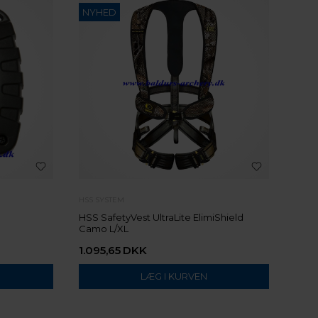
NYHED
HSS SYSTEM
HSS SafetyVest UltraLite ElimiShield
Camo L/XL
1.095,65
DKK