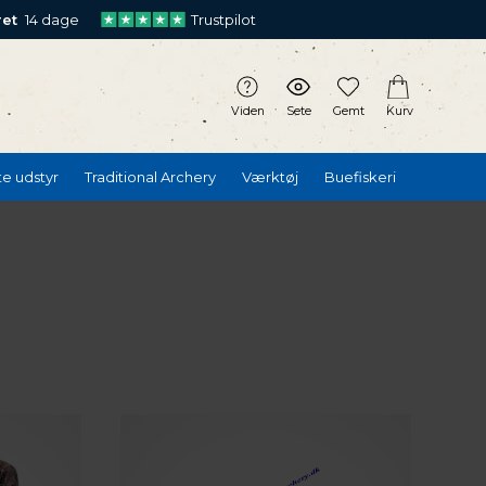
ret
14 dage
Trustpilot
Viden
Sete
Gemt
Kurv
te udstyr
Traditional Archery
Værktøj
Buefiskeri