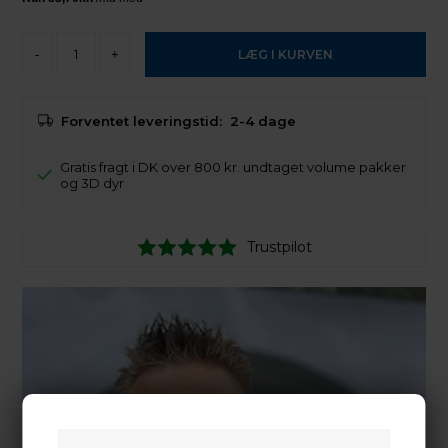
-
+
Forventet leveringstid:
2-4 dage
Gratis fragt i DK over 800 kr. undtaget volume pakker
og 3D dyr
Trustpilot