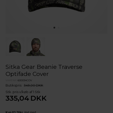
Sitka Gear Beanie Traverse
Optifade Cover
VARENR.
600034COV
Butikspris
349,00 DKK
Stk. pris v/køb af 1 Stk
335,04
DKK