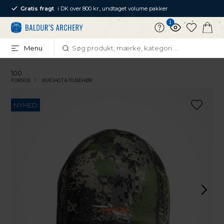
Gratis fragt
i DK over 800 kr., undtaget volume pakker
1
Menu
100
FORSIDE
BUEJAGT & TILBEHØR
NYHED