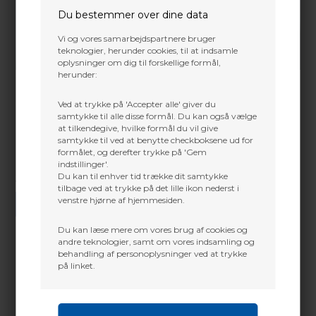
Du bestemmer over dine data
Vi og vores samarbejdspartnere bruger
teknologier, herunder cookies, til at indsamle
oplysninger om dig til forskellige formål,
herunder:
Ved at trykke på 'Accepter alle' giver du
samtykke til alle disse formål. Du kan også vælge
at tilkendegive, hvilke formål du vil give
samtykke til ved at benytte checkboksene ud for
formålet, og derefter trykke på 'Gem
indstillinger'.
Du kan til enhver tid trække dit samtykke
Vi gør vores bedste for at besvare alle henvendelser indenfor 24 timer.
tilbage ved at trykke på det lille ikon nederst i
venstre hjørne af hjemmesiden.
SEND SPØRGSMÅL
Du kan læse mere om vores brug af cookies og
andre teknologier, samt om vores indsamling og
behandling af personoplysninger ved at trykke
på linket.
Martin Damsbo
Mere info
Sjælland
Lavet til komfort og åndbar varme er
Traverse