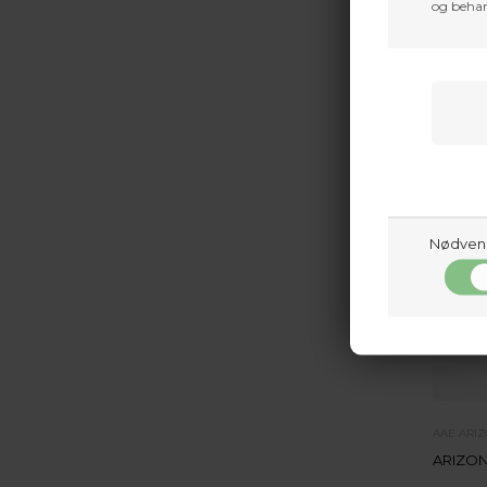
og behan
Nødven
AAE ARI
ARIZON