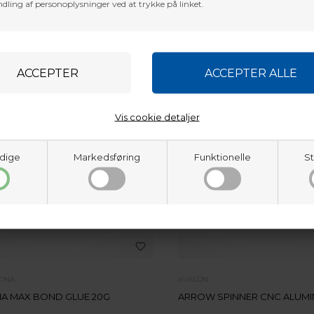
dling af personoplysninger ved at trykke på linket.
Vis cookie detaljer
dige
Markedsføring
Funktionelle
St
ZONA
AVALON
A MAX BOND GLUE 20G
ARROW SPINNER CNC ALUMI