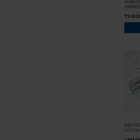
AVALON
GRIPPE
71,10
B&D BO
1-2 CO
490,0