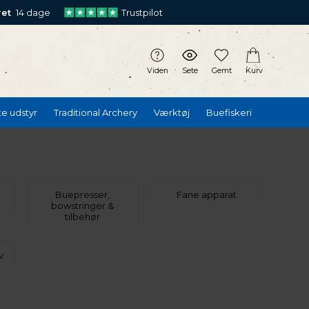
ret
14 dage
Trustpilot
Viden
Sete
Gemt
Kurv
te udstyr
Traditional Archery
Værktøj
Buefiskeri
Buepresser,
Fane apparat
bowstringer &
tilbehør
v