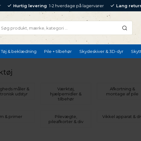
r
Hurtig levering
1-2 hverdage på lagervarer
Lang retur
Tøj & beklædning
Pile + tilbehør
Skydeskiver & 3D-dyr
Skyt
ktøj
igheds måler &
Værktøj,
Afkortning &
tronisk udstyr
hjælpemidler &
montage af pile
tilbehør
im & primer
Pilevægte,
Vikkel apparat & di
pileafkorter & div