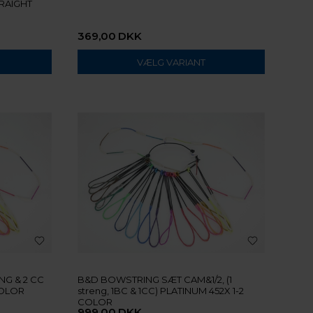
RAIGHT
369,00
DKK
VÆLG VARIANT
NG & 2 CC
B&D BOWSTRING SÆT CAM&1/2, (1
COLOR
streng, 1BC & 1CC) PLATINUM 452X 1-2
COLOR
999,00
DKK