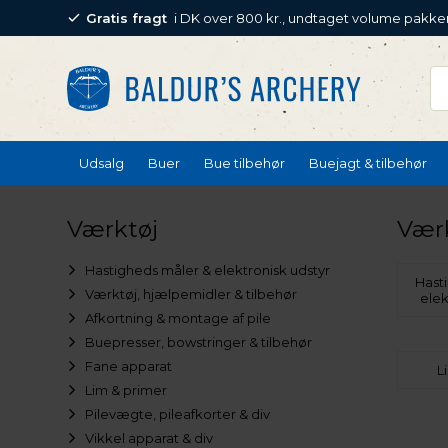
Gratis fragt
i DK over 800 kr., undtaget volume pakke
Udsalg
Buer
Bue tilbehør
Buejagt & tilbehør
Værktøj
Vær
Hastigheds måler & elektronisk udstyr
Hast
Værktøj, hjælpemidler & tilbehør
elek
Afkortning & montage af pile
Buepresser, bowstringer & tilbehør
Fane apparat
L
Lim & primer
Pilevægte, pileafkorter & div
Vikkel apparat & div