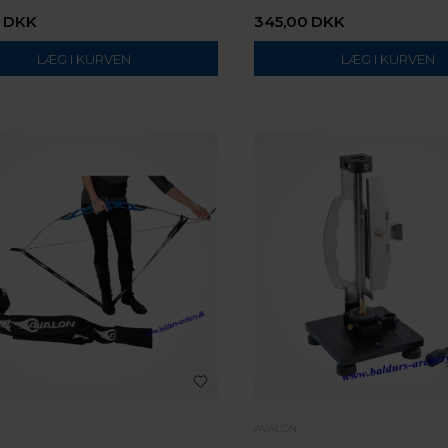
DKK
345,00
DKK
AVALON