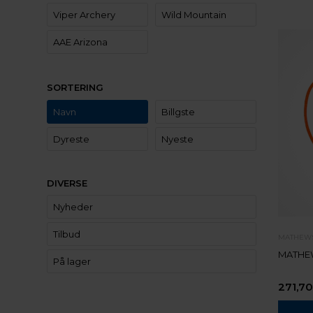
Viper Archery
Wild Mountain
AAE Arizona
SORTERING
Navn
Billgste
Dyreste
Nyeste
DIVERSE
Nyheder
Tilbud
MATHEW
MATHEW
På lager
271,70