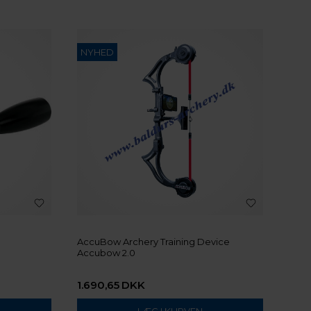
NYHED
AccuBow Archery Training Device
Accubow 2.0
1.690,65
DKK