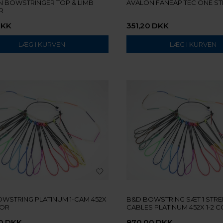
 BOWSTRINGER TOP & LIMB
AVALON FANEAP TEC ONE ST
R
DKK
351,20
DKK
WSTRING PLATINUM 1-CAM 452X
B&D BOWSTRING SÆT 1 STRE
LOR
CABLES PLATINUM 452X 1-2 
0
DKK
870,00
DKK