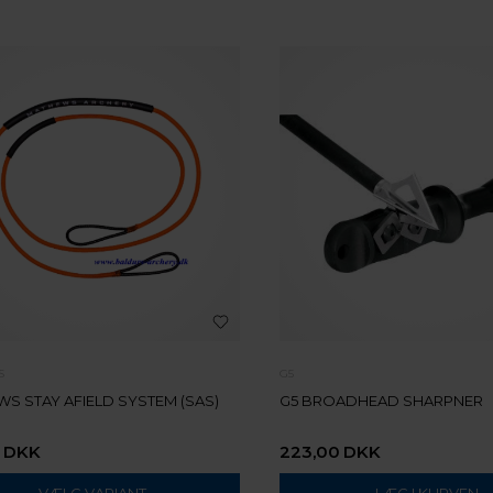
S
G5
S STAY AFIELD SYSTEM (SAS)
G5 BROADHEAD SHARPNER
DKK
223,00
DKK
VÆLG VARIANT