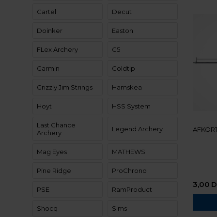
Cartel
Decut
Doinker
Easton
FLex Archery
G5
Garmin
Goldtip
Grizzly Jim Strings
Hamskea
Hoyt
HSS System
Last Chance
Legend Archery
AFKORT
Archery
Mag Eyes
MATHEWS
Pine Ridge
ProChrono
3,00
D
PSE
RamProduct
Shocq
Sims