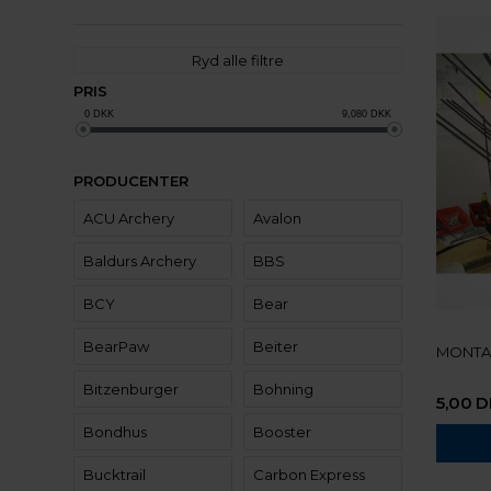
Ryd alle filtre
PRIS
0
DKK
9,080
DKK
PRODUCENTER
ACU Archery
Avalon
Baldurs Archery
BBS
BCY
Bear
BearPaw
Beiter
MONTAG
Bitzenburger
Bohning
5,00
D
Bondhus
Booster
Bucktrail
Carbon Express