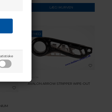
NYHED
atistiske
AVALON
AVALON ARROW STRIPPER WIPE-OUT
NIUM