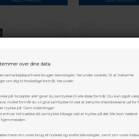
D
temmer over dine data
res samarbejdspartnere bruger teknologier, herunder cookies, til at indsamle
er om dig til forskellige formål, herunder:
ykke på 'Accepter alle' giver du samtykke til alle disse formål. Du kan også væl
ive, hvilke formål du vil give samtykke til ved at benytte checkboksene ud for 
er trykke på 'Gem indstillinger'.
l enhver tid trække dit samtykke tilbage ved at trykke på det lille ikon nederst 
HERY
AAE ARIZONA
f hjemmesiden.
chery Bow Safety Lock Machined
ARIZONA LUBE TUBE
 Elite
æse mere om vores brug af cookies og andre teknologier, samt om vores inds
0
DKK
109,00
DKK