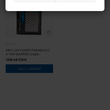
SKYLON
SKYLON FANER PARABOLIC
4" RW BARRED 24/pk
128,46
DKK
VÆLG VARIANT