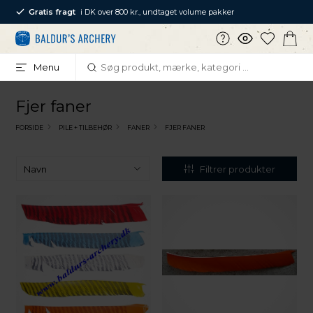
Gratis fragt
i DK over 800 kr., undtaget volume pakker
Menu
Fjer faner
FORSIDE
PILE + TILBEHØR
FANER
FJER FANER
Filtrer produkter