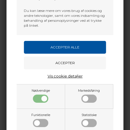
Du kan læse mere om vores brug af cookies og
andre teknologier, samt om vores indsamling og
behandling af personoplysninger ved at trykke
på linket.
GATEWAY SHIELD 4 RW
GATEWAY SHIELD 5 RW
Vis cookie detaljer
BARRED
10,70
DKK
8,80
DKK
Nødvendige
Markedsføring
VÆLG VARIANT
VÆLG VARIANT
Funktionelle
Statistiske