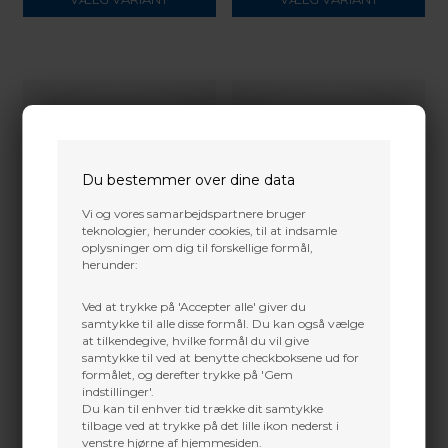
Du bestemmer over dine data
Vi og vores samarbejdspartnere bruger
teknologier, herunder cookies, til at indsamle
oplysninger om dig til forskellige formål,
herunder:
Ved at trykke på 'Accepter alle' giver du
GATEWAY PARABOLIC RW 5"
GATEWAY SHIELD 4 RW
samtykke til alle disse formål. Du kan også vælge
BARRED
at tilkendegive, hvilke formål du vil give
10,70
DKK
6,30
DKK
samtykke til ved at benytte checkboksene ud for
formålet, og derefter trykke på 'Gem
VÆLG VARIANT
VÆLG VARIANT
indstillinger'.
Du kan til enhver tid trække dit samtykke
tilbage ved at trykke på det lille ikon nederst i
venstre hjørne af hjemmesiden.