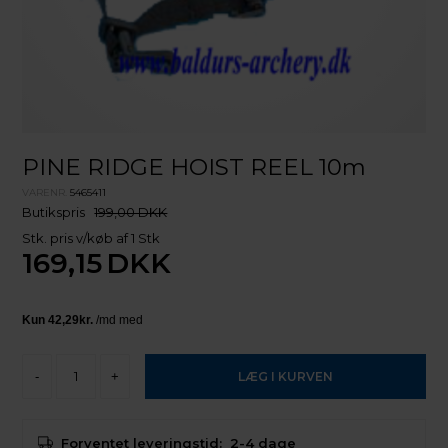
PINE RIDGE HOIST REEL 10m
VARENR.
5465411
Butikspris
199,00 DKK
Stk. pris v/køb af 1 Stk
169,15
DKK
-
+
Forventet leveringstid:
2-4 dage