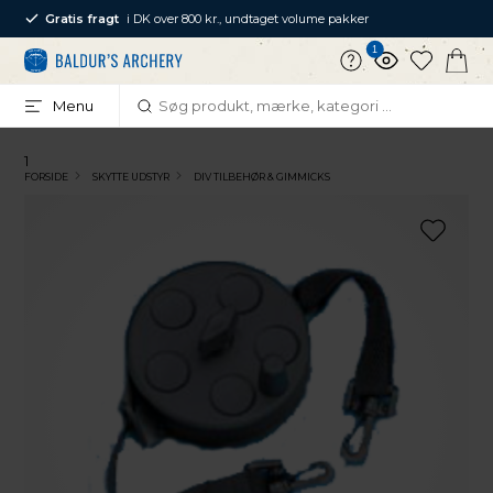
Gratis fragt
i DK over 800 kr., undtaget volume pakker
1
Menu
1
FORSIDE
SKYTTE UDSTYR
DIV TILBEHØR & GIMMICKS