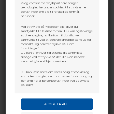
Vi og vores samarbejdspartnere bruger
teknologier, herunder cookies, til at indsamle
oplysninger om dig til forskellige formål,
herunder:
Ved at trykke på 'Accepter alle' giver du
samtykke til alle disse formål. Du kan også vælge
at tilkendegive, hvilke formål du vil give
samtykke til ved at benytte checkboksene ud for
formålet, og derefter trykke på 'Gem
indstillinger'.
Du kan til enhver tid trække dit samtykke
tilbage ved at trykke på det lille ikon nederst i
venstre hjørne af hjemmesiden.
Vi gør vores bedste for at besvare alle henvendelser indenfor 24 timer.
Du kan læse mere om vores brug af cookies og
SEND SPØRGSMÅL
andre teknologier, samt om vores indsamling og
behandling af personoplysninger ved at trykke
på linket.
Martin Damsbo
Mere info
Sjælland
The Reel-A-Strap is the ultimate in equipment hoists.
+45 2751 3356