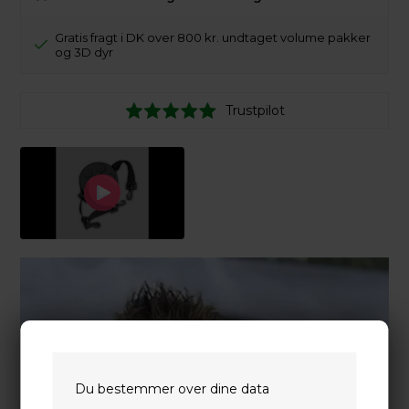
Gratis fragt i DK over 800 kr. undtaget volume pakker
og 3D dyr
Trustpilot
Du bestemmer over dine data