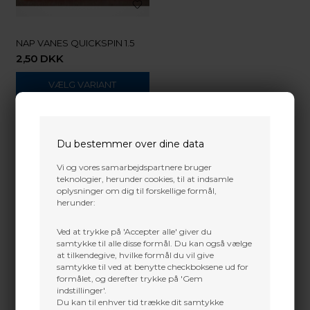
NAP VANES QUICKSPIN 1.5
2,50
DKK
VÆLG VARIANT
Du bestemmer over dine data
Vi og vores samarbejdspartnere bruger
teknologier, herunder cookies, til at indsamle
oplysninger om dig til forskellige formål,
herunder:
Ved at trykke på 'Accepter alle' giver du
samtykke til alle disse formål. Du kan også vælge
at tilkendegive, hvilke formål du vil give
samtykke til ved at benytte checkboksene ud for
formålet, og derefter trykke på 'Gem
indstillinger'.
Du kan til enhver tid trække dit samtykke