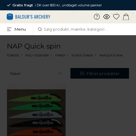
Gratis fragt
i DK over 800 kr., undtaget volume pakker
Menu
NAP Quick spin
FORSIDE
PILE + TILBEHØR
FANER
PLASTIC FANER
NAP QUICK SPIN
Filtrer produkter