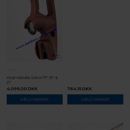
HOYT
Hoyt Handle Satori 17", 19" &
21"
4.099,00
DKK
764,15
DKK
VÆLG VARIANT
VÆLG VARIANT