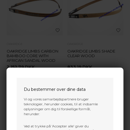
OAKRIDGE
OAKRIDGE
OAKRIDGE LIMBS CARBON
OAKRIDGE LIMBS SHADE
BAMBOO CORE WITH
CLEAR WOOD
AFRICAN SANDAL WOOD
2.152,79
DKK
833,19
DKK
VÆLG VARIANT
VÆLG VARIANT
Du bestemmer over dine data
Vi og vores samarbejdspartnere bruger
teknologier, herunder cookies, til at indsamle
oplysninger om dig til forskellige formål,
herunder:
Ved at trykke på 'Accepter alle' giver du