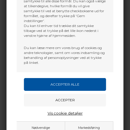
samtykke til alle disse formål. Du kan også vælge
at tilkendegive, hvilke formål du vil give
samtykke til ved at benytte checkboksene ud for
formålet, og derefter trykke på 'Gem
indstillinger'.
Du kan til enhver tid trække dit samtykke
tilbage ved at trykke på det lille ikon nederst i
venstre hjørne af hjemmesiden.
OLD MOUNTAIN
OLD MOUNTAIN
OLD MOUNTAIN CLAW
OLD MOUNTAIN RISER ILF 15"
CLEAR RH only
Du kan læse mere om vores brug af cookies og
andre teknologier, samt om vores indsamling og
2.099,00
DKK
2.061,00
DKK
behandling af personoplysninger ved at trykke
på linket.
VÆLG VARIANT
VÆLG VARIANT
NYHED
Vis cookie detaljer
Nødvendige
Markedsføring