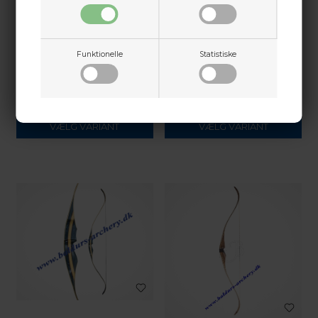
WHITE FEATHER
White Feather Longbow
Funktionelle
Statistiske
SAMICK
Hugin
SAMICK TD BOW
DEVASTATOR 62"
2.729,00
DKK
1.124,00
DKK
VÆLG VARIANT
VÆLG VARIANT