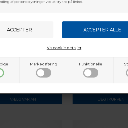
dling af personoplysninger ved at trykke på linket.
Vis cookie detaljer
 TEC X MAXX ARROW REST
dige
Markedsføring
Funktionelle
St
BALDURS ARCHERY
BALDUR´S LAUNCHER THRO
MOUNT 6mm
DKK
80,10
DKK
VÆLG VARIANT