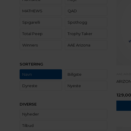
MATHEWS
QAD
Spigarelli
Spothogg
Total Peep
Trophy Taker
Winners
AAE Arizona
SORTERING
Navn
Billgste
AAE ARI
ARIZON
Dyreste
Nyeste
129,0
DIVERSE
Nyheder
Tilbud