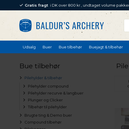
Gratis fragt
i DK over 800 kr., undtaget volume pakke
Udsalg
Buer
Bue tilbehør
Buejagt & tilbehør
Bue tilbehør
Pile
Pilehylder & tilbehør
Pilehylder compound
Pilehylder recurve & langbuer
Plunger og Clicker
Tilbehør til pilehylder
Brugte ting & Demo buer
Compound tilbehør