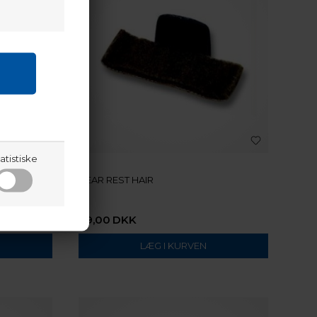
atistiske
BEAR REST HAIR
PHY TAKER
69,00
DKK