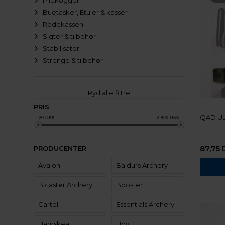
Pilekogger
Buetasker, Etuier & kasser
Rodekassen
Sigter & tilbehør
Stabilisator
Strenge & tilbehør
Ryd alle filtre
PRIS
QAD UL
20
DKK
2,890
DKK
87,75
PRODUCENTER
Avalon
Baldurs Archery
Bicaster Archery
Booster
Cartel
Essentials Archery
Hamskea
Hoyt