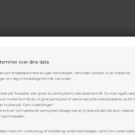
temmer over dine data
res samarbejdspartnere bruger teknologier, herunder cookies, til at indsamle
er om dig til forskellige formål, herunder:
00
DKK
1.112,50
DKK
ykke på 'Accepter alle' giver du samtykke til alle disse formål. Du kan også væl
VÆLG VARIANT
ive, hvilke formål du vil give samtykke til ved at benytte checkboksene ud for 
er trykke på 'Gem indstillinger'.
l enhver tid trække dit samtykke tilbage ved at trykke på det lille ikon nederst 
f hjemmesiden.
æse mere om vores brug af cookies og andre teknologier, samt om vores inds