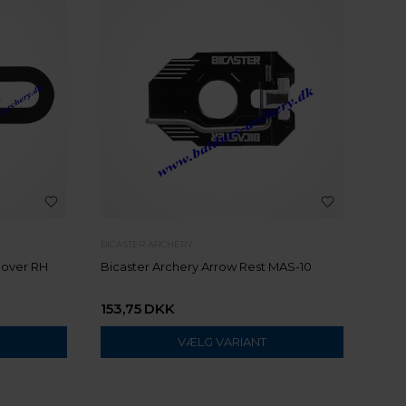
BICASTER ARCHERY
Hover RH
Bicaster Archery Arrow Rest MAS-10
153,75
DKK
VÆLG VARIANT