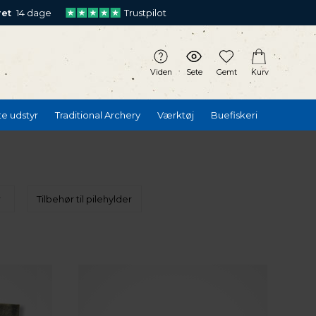
ret
14 dage
Trustpilot
Viden
Sete
Gemt
Kurv
te udstyr
Traditional Archery
Værktøj
Buefiskeri
r
Tilbehør til pilehylder