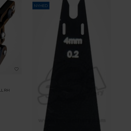
NYHED
LL RH