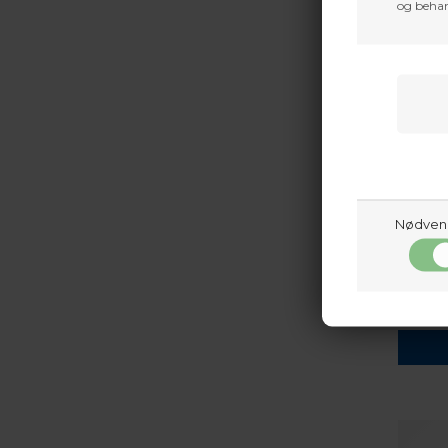
og behan
AVALON
AVALON
Nødven
415,65