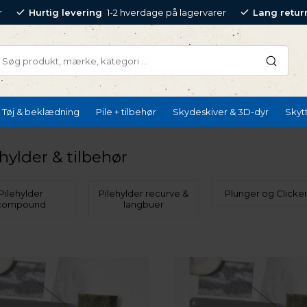
r
Hurtig levering
1-2 hverdage på lagervarer
Lang retur
Tøj & beklædning
Pile + tilbehør
Skydeskiver & 3D-dyr
Skyt
hylder & tilbehør
Pilehylder
Pilehylder recurve &
Plunger og Clicke
compound
langbuer