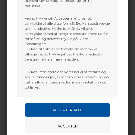
oplysninger om dig til forskellige formål,
herunder:
TRU Ball Knurled Thumb Pin
TRU BALL RELEASE GOAT 3
Adjustable 3-Axis
Large
359,10
DKK
2.516,00
DKK
Ved at trykke på 'Accepter alle' giver du
samtykke til alle disse formål. Du kan også vælge
at tilkendegive, hvilke formål du vil give
samtykke til ved at benytte checkboksene ud for
formålet, og derefter trykke på 'Gem
indstillinger'.
Du kan til enhver tid trække dit samtykke
tilbage ved at trykke på det lille ikon nederst i
venstre hjørne af hjemmesiden.
Du kan læse mere om vores brug af cookies og
andre teknologier, samt om vores indsamling og
behandling af personoplysninger ved at trykke
på linket.
TRU BALL
TRU BALL
TRU BALL RELEASE GOAT
TRU BALL RELEASE ABYSS
3FIN Med
FLEX QUICKSILVER MEDIUM