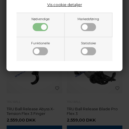
2.516,00
DKK
2.372,00
DKK
Vis cookie detaljer
Nødvendige
Markedsføring
Funktionelle
Statistiske
NYHED
TRU BALL
TRU BALL
TRU Ball Release Abyss X-
TRU Ball Release Blade Pro
Tension Flex 3 Finger
Flex 3
2.559,00
DKK
2.559,00
DKK