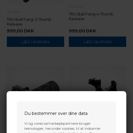
TRU BALL
TRU BALL
TRU Ball Fang-4 Thumb
Release
TRU Ball Fang-3 Thumb
Release
999,00
DKK
999,00
DKK
Du bestemmer over dine data
Vi og vores samarbejdspartnere bruger
teknologier, herunder cookies, til at indsamle
TRU BALL
TRU BALL