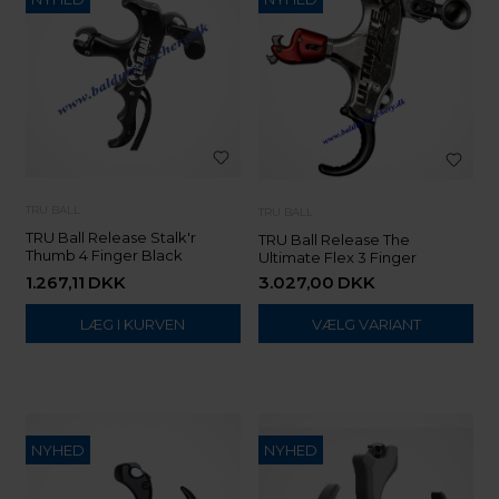
TRU BALL
TRU BALL
TRU Ball Release Stalk'r
TRU Ball Release The
Thumb 4 Finger Black
Ultimate Flex 3 Finger
1.267,11
DKK
3.027,00
DKK
VÆLG VARIANT
NYHED
NYHED