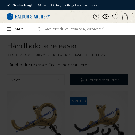
Gratis fragt
i DK over 800 kr., undtaget volume pakker
Menu
Håndholdte releaser
FORSIDE
SKYTTE UDSTYR
RELEASER
HÅNDHOLDTE RELEASER
Håndholdte releaser fås i mange varianter
Filtrer produkter
NYHED