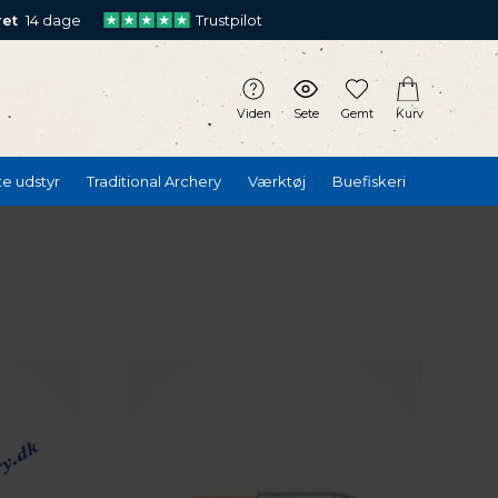
ret
14 dage
Trustpilot
Viden
Sete
Gemt
Kurv
te udstyr
Traditional Archery
Værktøj
Buefiskeri