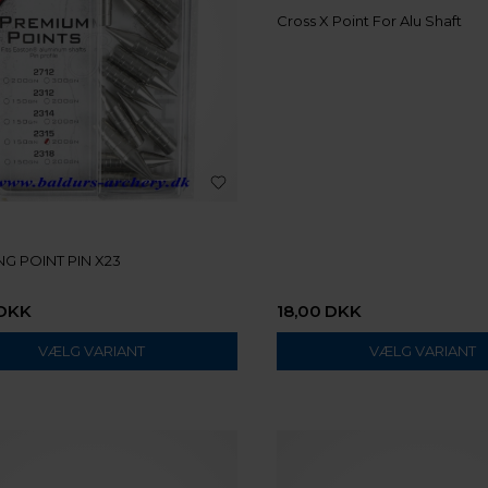
Cross X Point For Alu Shaft
G POINT PIN X23
DKK
18,00
DKK
VÆLG VARIANT
VÆLG VARIANT