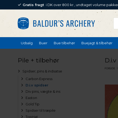
Gratis fragt
i DK over 800 kr., undtaget volume pakke
Udsalg
Buer
Bue tilbehør
Buejagt & tilbehør
Pile + tilbehør
D.i.v
FORSIDE
Spidser, pins & indsatse
Carbon Express
D.i.v spidser
Div pins, vægte & ins
Easton
Gold Tip
Spidser til træpile
TopHat