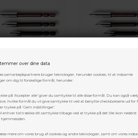
temmer over dine data
res samarbejdspartnere bruger teknologier, herunder cookies, til at indsamle
X POINT ACE BR.OFF 80-90-100
CROSS-X POINT NAV BR.OFF 1
er om dig til forskellige formål, herunder:
ykke på 'Accepter alle' giver du samtykke til alle disse formål. Du kan også væl
DKK
15,00
DKK
ive, hvilke formål du vil give samtykke til ved at benytte checkboksene ud for 
er trykke på 'Gem indstillinger'.
SE MERE
l enhver tid trække dit samtykke tilbage ved at trykke på det lille ikon nederst 
f hjemmesiden.
æse mere om vores brug af cookies og andre teknologier, samt om vores inds