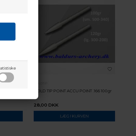
atistiske
GOLDTIP
d .246
GOLD TIP POINT ACCU POINT .166 100gr
28,00
DKK