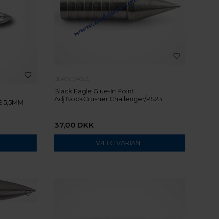
BLACK EAGLE
Black Eagle Glue-In Point
Adj.NockCrusher Challenger/PS23
E 5,5MM
37,00
DKK
VÆLG VARIANT