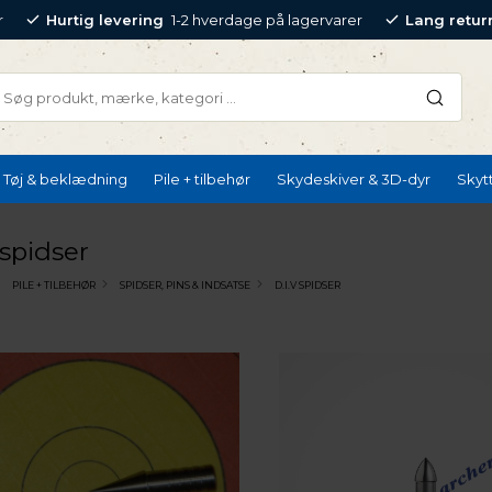
r
Hurtig levering
1-2 hverdage på lagervarer
Lang retur
Tøj & beklædning
Pile + tilbehør
Skydeskiver & 3D-dyr
Skyt
 spidser
PILE + TILBEHØR
SPIDSER, PINS & INDSATSE
D.I.V SPIDSER