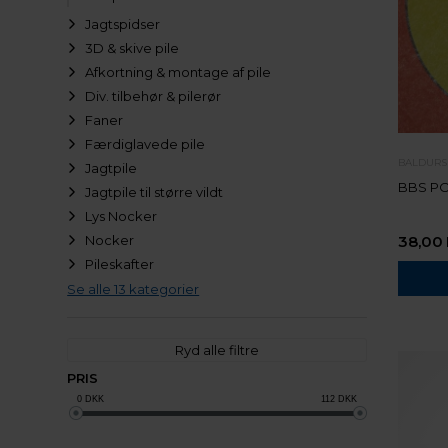
Jagtspidser
3D & skive pile
Afkortning & montage af pile
Div. tilbehør & pilerør
Faner
Færdiglavede pile
BALDURS
Jagtpile
BBS PO
Jagtpile til større vildt
Lys Nocker
Nocker
38,00
Pileskafter
Se alle 13 kategorier
Ryd alle filtre
PRIS
0
DKK
112
DKK