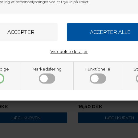
dling af personoplysninger ved at trykke på linket.
Vis cookie detaljer
dige
Markedsføring
Funktionelle
St
GOLDTIP
POINT TUNGSTEN X1O 100-120GR
Gold Tip Glue-In Point Standar
100gr
DKK
16,40
DKK