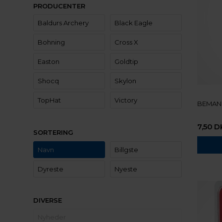
PRODUCENTER
Baldurs Archery
Black Eagle
Bohning
Cross X
Easton
Goldtip
Shocq
Skylon
TopHat
Victory
BEMAN 
7,50
D
SORTERING
Navn
Billgste
Dyreste
Nyeste
DIVERSE
Nyheder