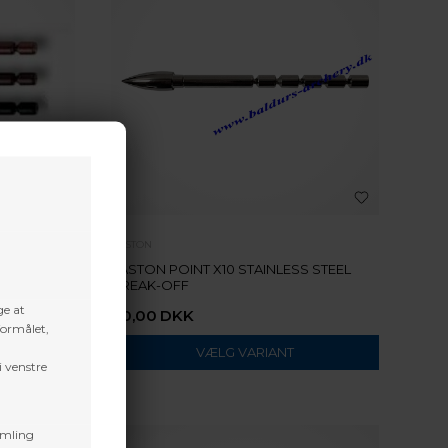
EASTON
00-110-120
EASTON POINT X10 STAINLESS STEEL
BREAK-OFF
ge at
30,00
DKK
formålet,
VÆLG VARIANT
i venstre
amling