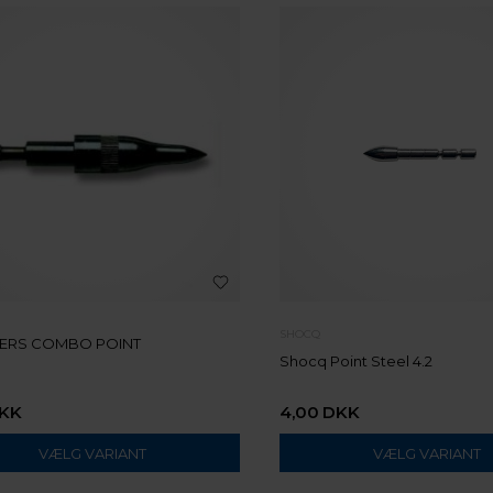
SHOCQ
ERS COMBO POINT
Shocq Point Steel 4.2
KK
4,00
DKK
VÆLG VARIANT
VÆLG VARIANT