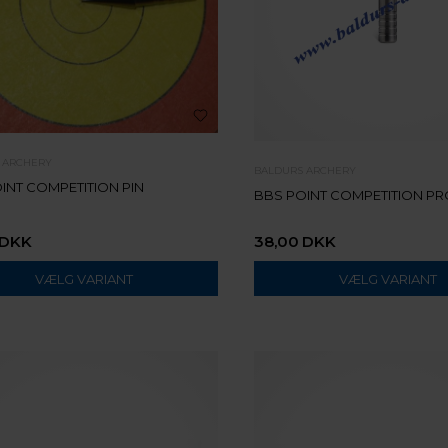
 ARCHERY
BALDURS ARCHERY
INT COMPETITION PIN
BBS POINT COMPETITION P
DKK
38,00
DKK
VÆLG VARIANT
VÆLG VARIANT