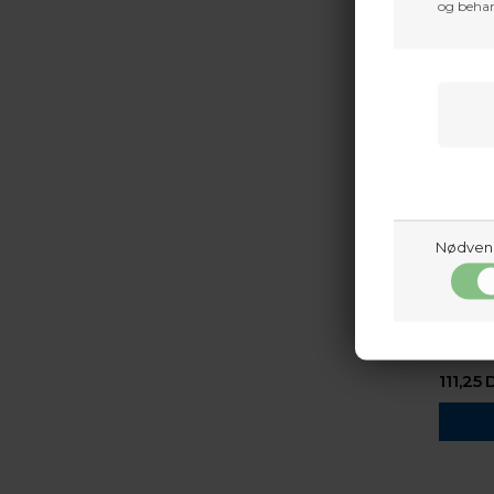
og behan
Nødven
FOCUS 
111,25