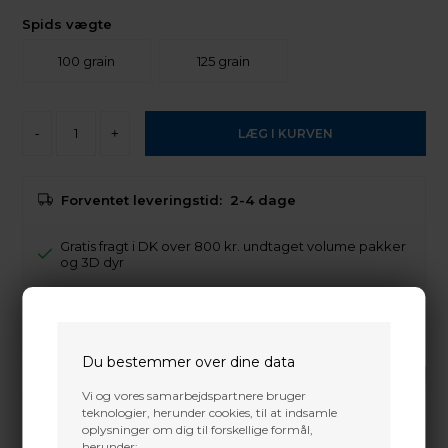
Spids vægte
100 grain
125 grain
-
+
Forventet leveringstid:
2-4 dage
Gratis fragt i DK over 800 kr. undtaget volume pakker
og 3D dyr
Trustpilot
Du bestemmer over dine data
Vi og vores samarbejdspartnere bruger
teknologier, herunder cookies, til at indsamle
oplysninger om dig til forskellige formål,
herunder: