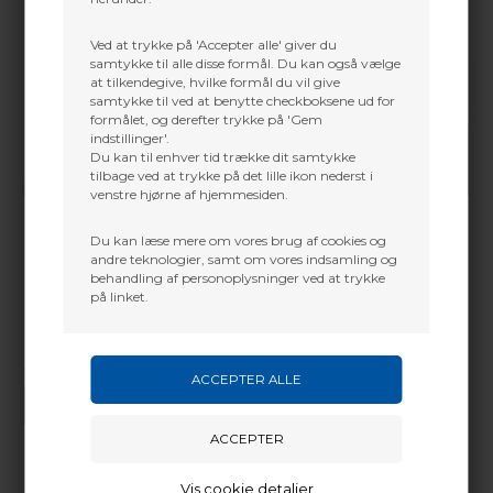
Ved at trykke på 'Accepter alle' giver du
samtykke til alle disse formål. Du kan også vælge
at tilkendegive, hvilke formål du vil give
samtykke til ved at benytte checkboksene ud for
formålet, og derefter trykke på 'Gem
indstillinger'.
Du kan til enhver tid trække dit samtykke
tilbage ved at trykke på det lille ikon nederst i
venstre hjørne af hjemmesiden.
Du kan læse mere om vores brug af cookies og
andre teknologier, samt om vores indsamling og
behandling af personoplysninger ved at trykke
på linket.
Vi gør vores bedste for at besvare alle henvendelser indenfor 24 timer.
SEND SPØRGSMÅL
Vis cookie detaljer