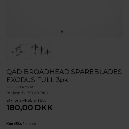
QAD BROADHEAD SPAREBLADES
EXODUS FULL 3pk
VARENR.
BR125FM
Butikspris
199,00 DKK
Stk. pris v/køb af 1 Stk
180,00
DKK