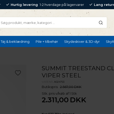
r
Hurtig levering
1-2 hverdage på lagervarer
Lang retur
Tøj & beklædning
Pile + tilbehør
Skydeskiver & 3D-dyr
Skyt
SUMMIT TREESTAND C
VIPER STEEL
VARENR.
A024753
Butikspris
2.567,00 DKK
Stk. pris v/køb af 1 Stk
2.311,00
DKK