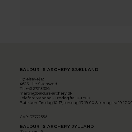
BALDUR´S ARCHERY SJÆLLAND
Højelsevej 12
4623 Lille Skensved
Tlf. +45 27513356
martin@baldurs-archery.dk
Telefon: Mandag - Fredag fra 10-17:00
Butikken: Tirsdag 10-17, torsdag 13-19:00 & fredag fra 10-17:0
CVR: 33772556
BALDUR´S ARCHERY JYLLAND
Ørbækvej 6