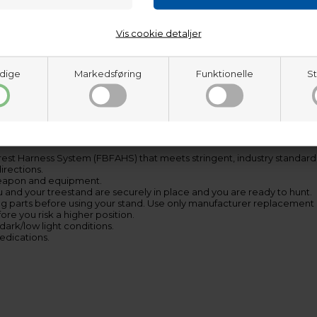
gun season
Vis cookie detaljer
dige
Markedsføring
Funktionelle
St
rest Harness System (FBFAHS) that meets stringent, industry standa
rections.
weapon and equipment.
and your treestand are securely in place and you are ready to hunt.
ng parts before using your stand. Use only manufacturer replacement 
re you risk a higher position.
dark/low light conditions.
medications.