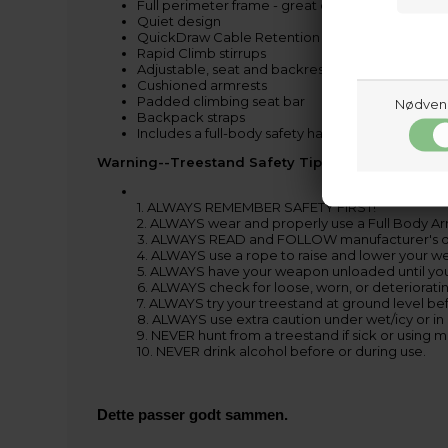
Full perimeter frame - great design for bow or 
Quiet design
QuickDraw Cable Retention System
Rapid Climb stirrups
Adjustable, seat and backrest
Cushioned armrests
Padded climbing seat bar
Nødven
Backpack straps
Includes a full-body safety harness
Warning--Treestand Safety Tips.
1. ALWAYS REMEMBER SAFETY FIRST!
2. ALWAYS wear and properly use a Full Body Ar
3. ALWAYS READ and FOLLOW manufacturer's di
4. ALWAYS use a rope to raise and lower your 
5. ALWAYS have your weapon unloaded until you 
6. ALWAYS check for loose, worn, or deteriorati
7. ALWAYS try your treestand at ground level befo
8. ALWAYS use extra caution under wet/icy or in 
9. NEVER hunt from a treestand if sick or using 
10. NEVER drink alcohol before or during use.
Dette passer godt sammen.