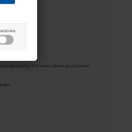
atistiske
rds recognized by TMA when above ground level.
parts.