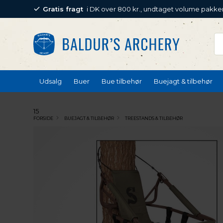
Gratis fragt
i DK over 800 kr., undtaget volume pakke
Udsalg
Buer
Bue tilbehør
Buejagt & tilbehør
15
FORSIDE
BUEJAGT & TILBEHØR
TREESTANDS & TILBEHØR