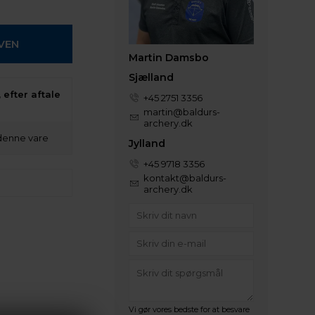
Martin Damsbo
Sjælland
 efter aftale
+45 2751 3356
martin@baldurs-
archery.dk
denne vare
Jylland
+45 9718 3356
kontakt@baldurs-
archery.dk
Vi gør vores bedste for at besvare