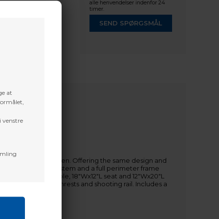
alle henvendelser indenfor 24
timer.
SEND SPØRGSMÅL
ge at
formålet,
i venstre
amling
lling out so much green. Offering the same design and
Cable Retention System and a full perimeter frame
he stand, the adjustable, 18"Wx12"L seat and 12"Wx20"L
 finish. Padded armrests and shooting rail. Includes a