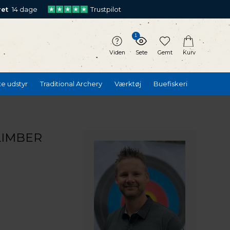
ret
14 dage
Trustpilot
1
Viden
Sete
Gemt
Kurv
te udstyr
Traditional Archery
Værktøj
Buefiskeri
LIMBER