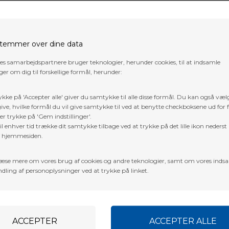
temmer over dine data
res samarbejdspartnere bruger teknologier, herunder cookies, til at indsamle
er om dig til forskellige formål, herunder:
ykke på 'Accepter alle' giver du samtykke til alle disse formål. Du kan også væl
ive, hvilke formål du vil give samtykke til ved at benytte checkboksene ud for 
er trykke på 'Gem indstillinger'.
l enhver tid trække dit samtykke tilbage ved at trykke på det lille ikon nederst 
f hjemmesiden.
æse mere om vores brug af cookies og andre teknologier, samt om vores inds
all and count on all the proven performance of the Viper without she
dling af personoplysninger ved at trykke på linket.
r Steel gives hunters a dead-quiet design with Summit's QuickDraw® 
. Featuring a thicker seat cushion to fight fatigue from long hours in t
rrups make it easier to get the stand into position. Brown powder coat
29 lbs.
Maximum weight capacity: 300 lbs.
ey