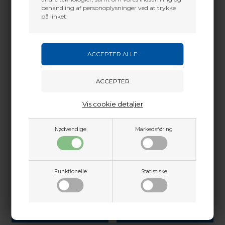
11,70
DKK
11,70
DKK
behandling af personoplysninger ved at trykke
på linket.
VÆLG VARIANT
Vis cookie detaljer
Nødvendige
Markedsføring
EASTON
Funktionelle
Statistiske
EASTON PIN X10 PRO TOUR
EASTON POINT 1PC 2312 125G
11,70
DKK
8,00
DKK