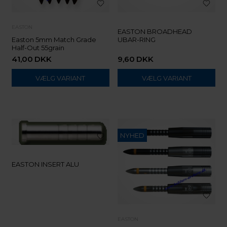
EASTON
EASTON BROADHEAD
Easton 5mm Match Grade
UBAR-RING
Half-Out 55grain
41,00
DKK
9,60
DKK
VÆLG VARIANT
VÆLG VARIANT
NYHED
EASTON INSERT ALU
EASTON