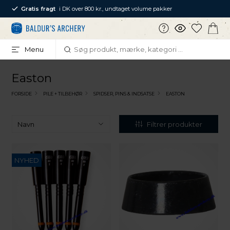
Gratis fragt
i DK over 800 kr., undtaget volume pakker
Menu
Easton
FORSIDE
PILE + TILBEHØR
SPIDSER, PINS & INDSATSE
EASTON
Filtrer produkter
NYHED