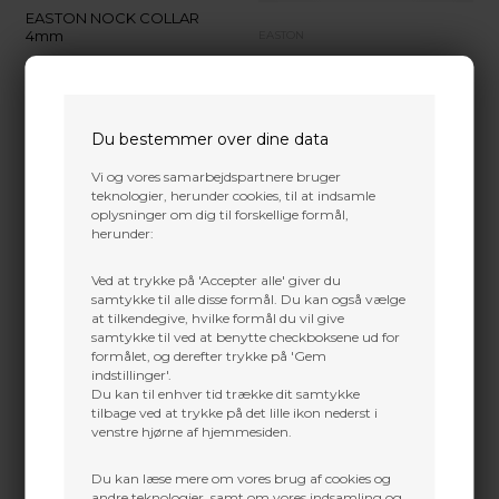
EASTON NOCK COLLAR
4mm
EASTON
EASTON NOCK COLLAR X10
12,00
DKK
13,00
DKK
VÆLG VARIANT
VÆLG VARIANT
Du bestemmer over dine data
Vi og vores samarbejdspartnere bruger
teknologier, herunder cookies, til at indsamle
oplysninger om dig til forskellige formål,
herunder:
Ved at trykke på 'Accepter alle' giver du
samtykke til alle disse formål. Du kan også vælge
at tilkendegive, hvilke formål du vil give
samtykke til ved at benytte checkboksene ud for
formålet, og derefter trykke på 'Gem
indstillinger'.
Du kan til enhver tid trække dit samtykke
tilbage ved at trykke på det lille ikon nederst i
venstre hjørne af hjemmesiden.
EASTON PIN 4MM
EASTON PIN X10
Du kan læse mere om vores brug af cookies og
andre teknologier, samt om vores indsamling og