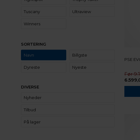
Tuscany
Ultraview
Winners
SORTERING
Navn
Billgste
PSE EV
Dyreste
Nyeste
9.
6.599,
DIVERSE
Nyheder
Tilbud
På lager