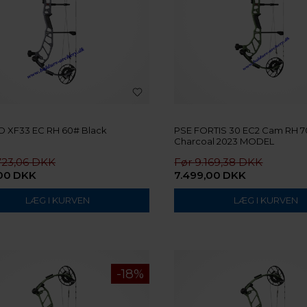
O XF33 EC RH 60# Black
PSE FORTIS 30 EC2 Cam RH 
Charcoal 2023 MODEL
723,06
9.169,38
00
DKK
7.499,00
DKK