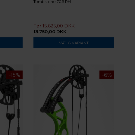
Tombstone 70# RH
15.625,00
13.750,00
DKK
VÆLG VARIANT