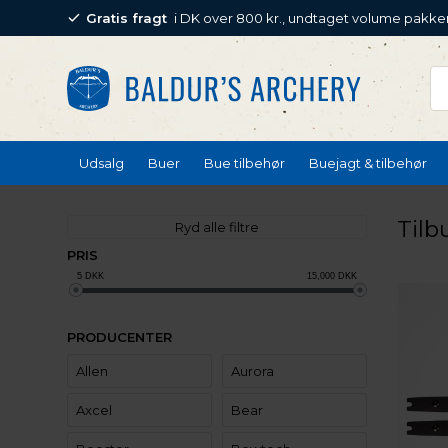
Gratis fragt
i DK over 800 kr., undtaget volume pakke
Udsalg
Buer
Bue tilbehør
Buejagt & tilbehør
Tilb
Ryd alle filtre
PRIS
5
DKK
15,000
DKK
PRODUCENTER
Allen
Aurora
Axcel
Bear