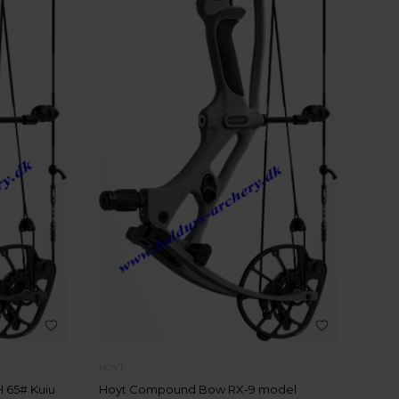
HOYT
 65# Kuiu
Hoyt Compound Bow RX-9 model