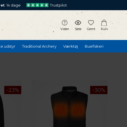
ret
14 dage
Trustpilot
Viden
Sete
Gemt
Kurv
te udstyr
Traditional Archery
Værktøj
Buefiskeri