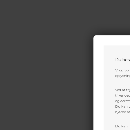
Du bes
Vi og vo
oplysning
Ved at tr
tilkendeg
og dereft
Du kan ti
9.
hjørne a
7.499
Du kan l