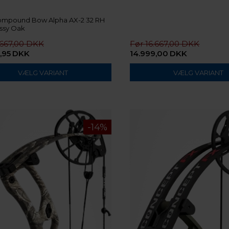
ompound Bow Alpha AX-2 32 RH
ssy Oak
.667,00
16.667,00
,95
DKK
14.999,00
DKK
VÆLG VARIANT
VÆLG VARIANT