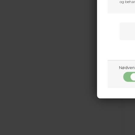
og behan
Nødven