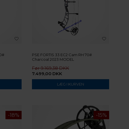
70#
PSE FORTIS 33 EC2 Cam RH 70#
Charcoal 2023 MODEL
9.169,38
7.499,00
DKK