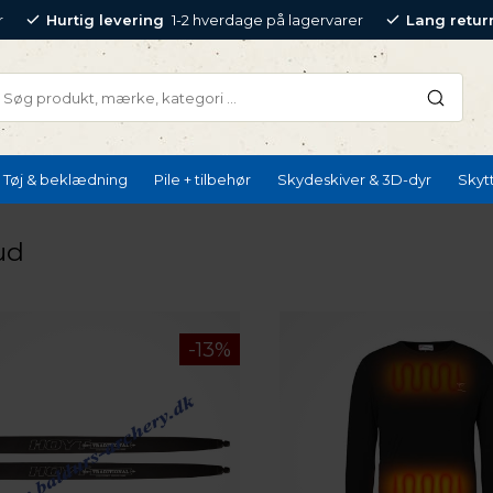
r
Hurtig levering
1-2 hverdage på lagervarer
Lang retur
Tøj & beklædning
Pile + tilbehør
Skydeskiver & 3D-dyr
Skyt
ud