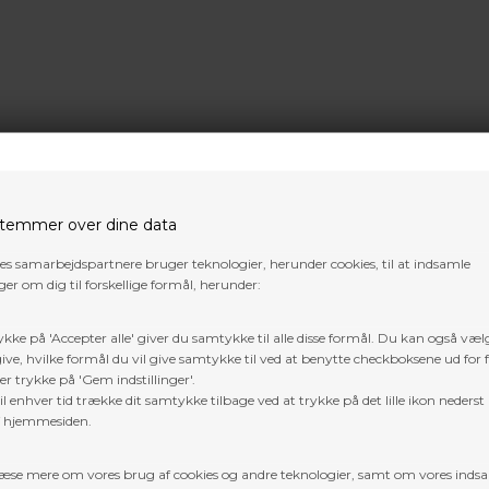
temmer over dine data
res samarbejdspartnere bruger teknologier, herunder cookies, til at indsamle
er om dig til forskellige formål, herunder:
ykke på 'Accepter alle' giver du samtykke til alle disse formål. Du kan også væl
ive, hvilke formål du vil give samtykke til ved at benytte checkboksene ud for 
er trykke på 'Gem indstillinger'.
l enhver tid trække dit samtykke tilbage ved at trykke på det lille ikon nederst 
169,38
9.169,38
f hjemmesiden.
,00
DKK
7.499,00
DKK
æse mere om vores brug af cookies og andre teknologier, samt om vores inds