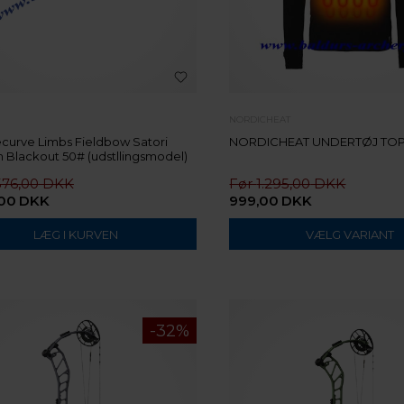
NORDICHEAT
curve Limbs Fieldbow Satori
NORDICHEAT UNDERTØJ TO
Blackout 50# (udstllingsmodel)
576,00
1.295,00
,00
DKK
999,00
DKK
VÆLG VARIANT