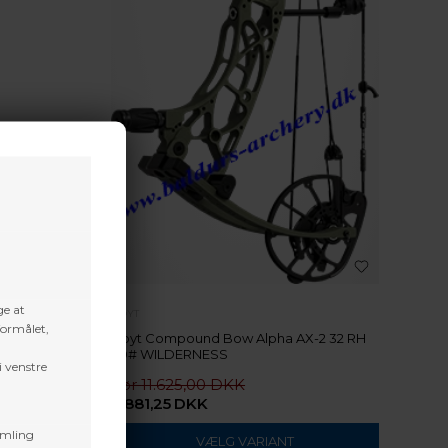
ge at
HOYT
formålet,
Hoyt Compound Bow Alpha AX-2 32 RH
60# WILDERNESS
i venstre
11.625,00
9.881,25
DKK
amling
VÆLG VARIANT