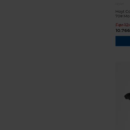
HOYT
Hoyt C
70# Mo
12
10.766