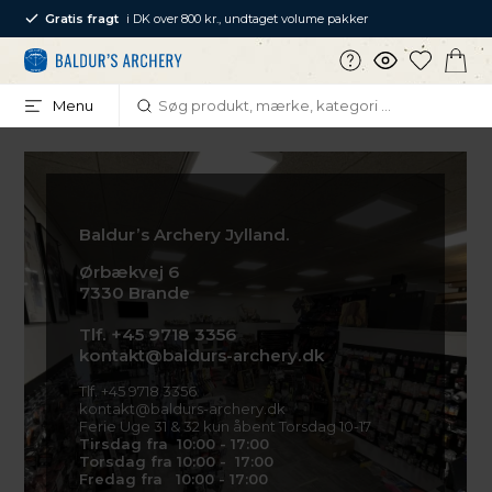
Gratis fragt
i DK over 800 kr., undtaget volume pakker
Menu
Baldur’s Archery Jylland.
Ørbækvej 6
7330 Brande
Tlf. +45 9718 3356
kontakt@baldurs-archery.dk
Tlf. +45 9718 3356
kontakt@baldurs-archery.dk
Ferie Uge 31 & 32 kun åbent Torsdag 10-17
Tirsdag fra 10:00 - 17:00
Torsdag fra 10:00 - 17:00
Fredag fra 10:00 - 17:00