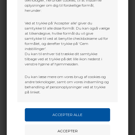
teknologier, herunder cookies, til at indsamle
Ved et booket besøg kan vi tage os tid til at gennemgå
oplysninger om dig til forskellige formål,
herunder:
relevante modeller og hjælpe med blandt andet
træklængde, trækvægt og opsætning. Du får mulighed for
at prøve udstyret og stille spørgsmål, inden du beslutter
Ved at trykke på 'Accepter alle' giver du
dig.
samtykke til alle disse formål. Du kan også vælge
at tilkendegive, hvilke formål du vil give
Skal du blot købe pile, strenge eller mindre tilbehør, er
samtykke til ved at benytte checkboksene ud for
du også velkommen til at besøge butikken uden
formålet, og derefter trykke på 'Gem
tidsbestilling. Ved køb af en ny bue anbefaler vi, at du
indstillinger'.
booker tid på forhånd.
Du kan til enhver tid trække dit samtykke
tilbage ved at trykke på det lille ikon nederst i
-Mød Niels Baldur
venstre hjørne af hjemmesiden.
I butikken i Brande møder du Niels Baldur, som
grundlagde Baldur’s Archery i 1986.
Du kan læse mere om vores brug af cookies og
Niels har arbejdet med bueskydning og buejagt gennem
andre teknologier, samt om vores indsamling og
flere årtier og har erfaring med blandt andet konkurrence
behandling af personoplysninger ved at trykke
skydning, jagt, rådgivning, opsætning og finjustering af
på linket.
buer.
Rådgivningen handler ikke nødvendigvis om at vælge
den dyreste løsning. Målet er at finde en bue og et setup,
der passer til dit niveau, din anvendelse og dine
ambitioner.
-Hjælp til begyndere, konkurrence skytter og