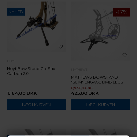
NYHED
HOYT
Hoyt Bow Stand Go-Stix
MATHEWS
Carbon 2.0
MATHEWS BOWSTAND
"SLIM" ENGAGE LIMB LEGS
511,00
1.164,00
DKK
425,00
DKK