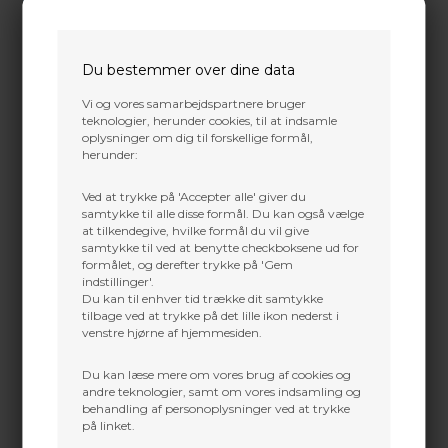
NYHED
NYHED
Du bestemmer over dine data
Vi og vores samarbejdspartnere bruger
teknologier, herunder cookies, til at indsamle
oplysninger om dig til forskellige formål,
herunder:
Ved at trykke på 'Accepter alle' giver du
MATHEWS
MATHEWS
samtykke til alle disse formål. Du kan også vælge
at tilkendegive, hvilke formål du vil give
Mathews Bowstand Engage
MATHEWS BOWSTAND
samtykke til ved at benytte checkboksene ud for
ARC
ENGAGE EXO LIMB LEGS
formålet, og derefter trykke på 'Gem
572,00
DKK
511,00
DKK
indstillinger'.
Du kan til enhver tid trække dit samtykke
tilbage ved at trykke på det lille ikon nederst i
venstre hjørne af hjemmesiden.
Du kan læse mere om vores brug af cookies og
andre teknologier, samt om vores indsamling og
behandling af personoplysninger ved at trykke
på linket.