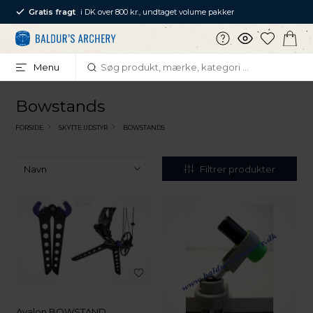
Gratis fragt
i DK over 800 kr., undtaget volume pakker
Menu
Bowstands
FORSIDE
SKYTTE UDSTYR
BOWSTANDS
Filtrer produkter
Avalon BOWSTAND