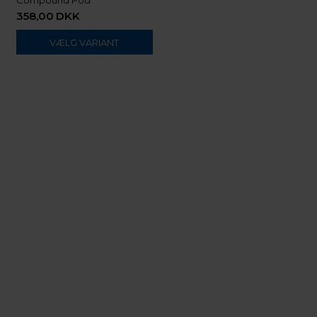
Compound Pod
358,00
DKK
VÆLG VARIANT