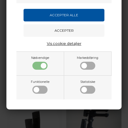
Vis cookie detaljer
MATHEWS
MATHEWS
MATHEWS BOWSTAND
MATHEWS BOWSTAND LIMB
Nødvendige
Markedsføring
ENGAGE LIMB LEGS
LEG
511,00
DKK
282,00
DKK
Funktionelle
Statistiske