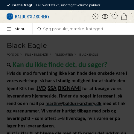
Gratis fragt
i DK over 800 kr., undtaget volume pakker
Menu
Black Eagle
FORSIDE
PILE + TILBEHØR
PILESKAFTER
BLACK EAGLE
Kan du ikke finde det, du søger?
🔍
Hvis du mod forventning ikke kan finde den ønskede vare i
vores webshop, så har vi stadig mulighed for at skaffe den
JVD
SSA
BIGNAMI
hjem! Klik her
for at besøge vores
leverandørs hjemmeside. Finder du noget interessant, så
send os en mail på
martin@baldurs-archery.dk
med et link
og varenummer. Vi vender hurtigt tilbage med pris og
leveringstid – som oftest 5–8 hverdage, hvis varen er på
lager ho
s leverandøren.
Vi står klar til at hjælpe dig med at få præcis det udstyr, du