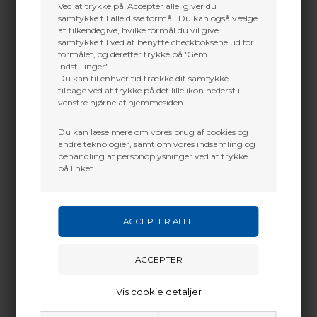
Ved at trykke på 'Accepter alle' giver du
samtykke til alle disse formål. Du kan også vælge
BLACK EAGLE
Black Eagle Shaft Carbon
at tilkendegive, hvilke formål du vil give
Black Eagle Shaft Carbon
PS27 Super X Premium
samtykke til ved at benytte checkboksene ud for
PS23 Dan McCarthy Series
Signature S
formålet, og derefter trykke på 'Gem
149,00
DKK
160,00
DKK
indstillinger'.
Du kan til enhver tid trække dit samtykke
tilbage ved at trykke på det lille ikon nederst i
VÆLG VARIANT
VÆLG VARIANT
venstre hjørne af hjemmesiden.
Du kan læse mere om vores brug af cookies og
andre teknologier, samt om vores indsamling og
behandling af personoplysninger ved at trykke
på linket.
Vis cookie detaljer