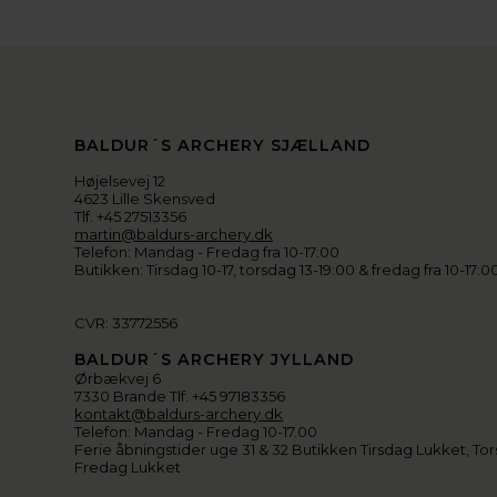
BALDUR´S ARCHERY SJÆLLAND
Højelsevej 12
4623 Lille Skensved
Tlf. +45 27513356
martin@baldurs-archery.dk
Telefon: Mandag - Fredag fra 10-17:00
Butikken: Tirsdag 10-17, torsdag 13-19:00 & fredag fra 10-17:0
CVR: 33772556
BALDUR´S ARCHERY JYLLAND
Ørbækvej 6
7330 Brande Tlf. +45 97183356
kontakt@baldurs-archery.dk
Telefon: Mandag - Fredag 10-17.00
Ferie åbningstider uge 31 & 32 Butikken Tirsdag Lukket, Tor
Fredag Lukket