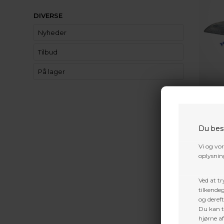
DIVERSE
Nyheder
Tilbud
På lager
BITZENB
BITZEN
Du bes
316,0
Vi og vo
oplysning
Ved at tr
tilkendeg
og dereft
Du kan ti
hjørne a