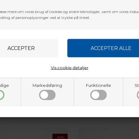
æse mere om vores brug af cookies og andre teknologier, samt om vores inds
dling af personoplysninger ved at trykke på linket.
Vis cookie detaljer
BOHNING
 Fane apperat (fletching Jig)
Bohning Fletching Jig Pro Cla
on Complete
Complete
dige
Markedsføring
Funktionelle
St
00
DKK
499,00
DKK