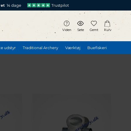
ret
14 dage
Trustpilot
Viden
Sete
Gemt
Kurv
te udstyr
Traditional Archery
Værktøj
Buefiskeri