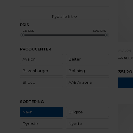
Ryd alle filtre
PRIS
248
DKK
4,093
DKK
PRODUCENTER
AVALON
AVALON
Avalon
Beiter
Bitzenburger
Bohning
351,20
Shocq
AAE Arizona
SORTERING
Navn
Billgste
Dyreste
Nyeste