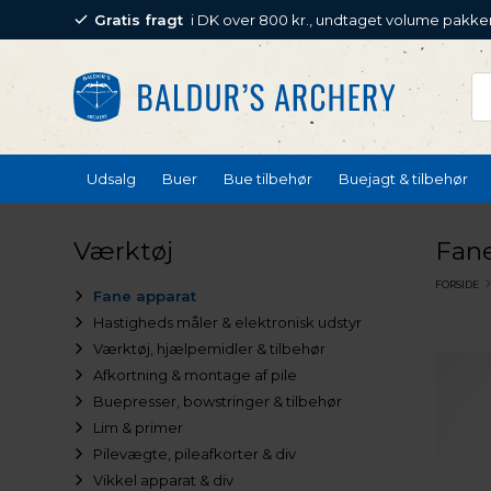
Gratis fragt
i DK over 800 kr., undtaget volume pakke
Udsalg
Buer
Bue tilbehør
Buejagt & tilbehør
Værktøj
Fane
FORSIDE
Fane apparat
Hastigheds måler & elektronisk udstyr
Værktøj, hjælpemidler & tilbehør
Afkortning & montage af pile
Buepresser, bowstringer & tilbehør
Lim & primer
Pilevægte, pileafkorter & div
Vikkel apparat & div