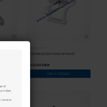
BITZENBURGER
IGHT
BITZENBURGER FANE APPARAT
1.103,00
DKK
VÆLG VARIANT
ge at
formålet,
i venstre