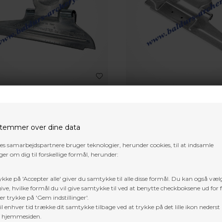
URGER
BITZENBURGER
BURGER CLAMP RH HELICAL
BITZENBURGER CLAMP STRA
temmer over dine data
0
DKK
316,00
DKK
res samarbejdspartnere bruger teknologier, herunder cookies, til at indsamle
er om dig til forskellige formål, herunder:
ykke på 'Accepter alle' giver du samtykke til alle disse formål. Du kan også væl
ive, hvilke formål du vil give samtykke til ved at benytte checkboksene ud for 
er trykke på 'Gem indstillinger'.
l enhver tid trække dit samtykke tilbage ved at trykke på det lille ikon nederst 
f hjemmesiden.