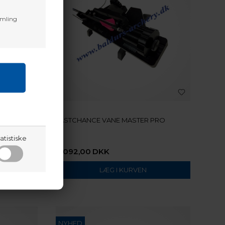
amling
LASTCHANCE VANE MASTER PRO
ss
atistiske
4.092,00
DKK
NYHED