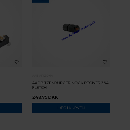
AAE ARIZONA
AAE BITZENBURGER NOCK RECIVER 3&4
FLETCH
248,75
DKK