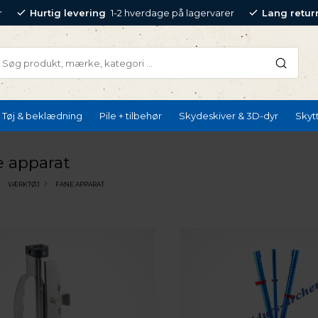
r
Hurtig levering
1-2 hverdage på lagervarer
Lang retur
Tøj & beklædning
Pile + tilbehør
Skydeskiver & 3D-dyr
Skyt
 apparat
VÆRKTØJ
FANE APPARAT