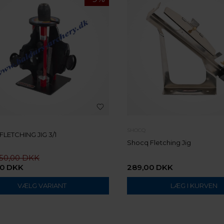
SHOCQ
LETCHING JIG 3/1
Shocq Fletching Jig
250,00
00
DKK
289,00
DKK
VÆLG VARIANT