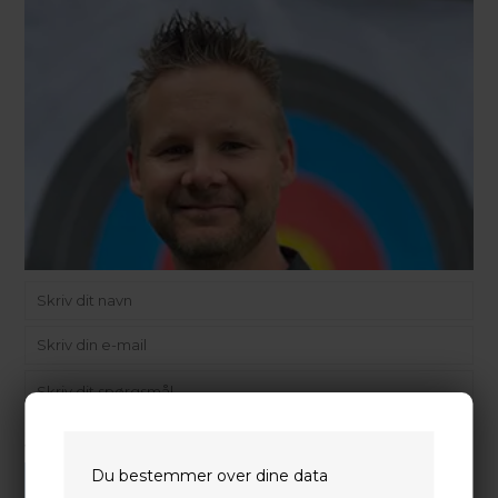
Vi gør vores bedste for at besvare alle henvendelser indenfor 24 timer.
Du bestemmer over dine data
SEND SPØRGSMÅL