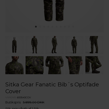
Sitka Gear Fanatic Bib´s Optifade
Cover
VARENR.
600540COV
Butikspris
5.899,00 DKK
Stk. pris v/køb af 1 Stk