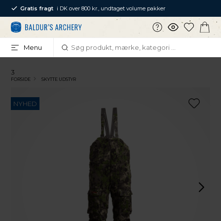
Gratis fragt
i DK over 800 kr., undtaget volume pakker
Menu
3
FORSIDE
SKYTTE UDSTYR
NYHED