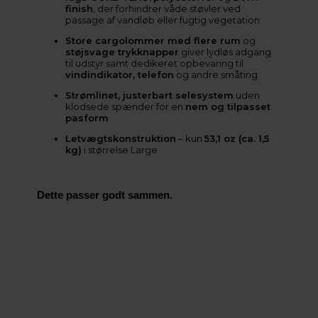
finish
, der forhindrer våde støvler ved
passage af vandløb eller fugtig vegetation
Store cargolommer med flere rum
og
støjsvage trykknapper
giver lydløs adgang
til udstyr samt dedikeret opbevaring til
vindindikator, telefon
og andre småting
Strømlinet, justerbart selesystem
uden
klodsede spænder for en
nem og tilpasset
pasform
Letvægtskonstruktion
– kun
53,1 oz (ca. 1,5
kg)
i størrelse Large
Dette passer godt sammen.