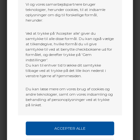
Vi og vores samarbejdspartnere bruger
teknologier, herunder cookies, til at indsamle
oplysninger om dig til forskellige formål,
herunder:
Martin Damsbo
Mere info
Ved at trykke på 'Accepter alle' giver du
Sjælland
samtykke til alle disse formål. Du kan også vælge
at tilkendegive, hvilke formål du vil give
Hvorfor vi har lavet denne...
+45 2751 3356
samtykke til ved at benytte checkboksene ud for
martin@baldurs-archery.dk
formålet, og derefter trykke på 'Gem
Til de mest
dedikerede whitetail-jægere
– dem,
indstillinger'.
der trives i det brutale vintervejr under de sene
Jylland
Du kan til enhver tid trække dit samtykke
sæsoner – er
Fanatic Bib
skabt til dig.
tilbage ved at trykke på det lille ikon nederst i
Den er fuldt udstyret med
WINDSTOPPER® fra
+45 9718 3356
GORE-TEX Labs
, der fuldstændigt blokerer vinden,
venstre hjørne af hjemmesiden.
kontakt@baldurs-archery.dk
og
førsteklasses isolering
, som holder dig varm,
uanset hvor koldt det bliver i skoven.
Du kan læse mere om vores brug af cookies og
andre teknologier, samt om vores indsamling og
I samarbejde med
hjorteeksperter fra University
behandling af personoplysninger ved at trykke
of Georgia
har vi kalibreret Fanatic-serien med en
tre-lags konstruktion
, der sikrer
total lydløshed
på linket.
og exceptionel varme
.
For at fuldende designet har vi tilføjet
kompressionsbestandig isolering i sædet
, som
danner en effektiv barriere mod varmetab – præcis
dér, hvor du har mest brug for det.