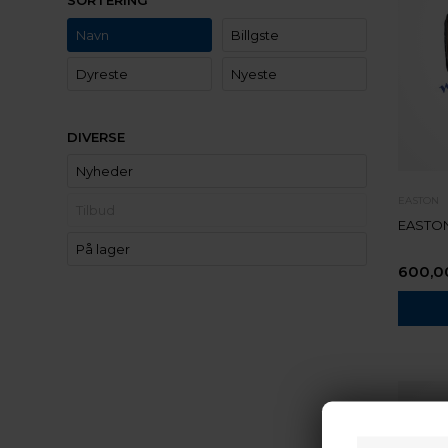
SORTERING
Navn
Billgste
Dyreste
Nyeste
DIVERSE
Nyheder
EASTON
Tilbud
EASTON
På lager
600,0