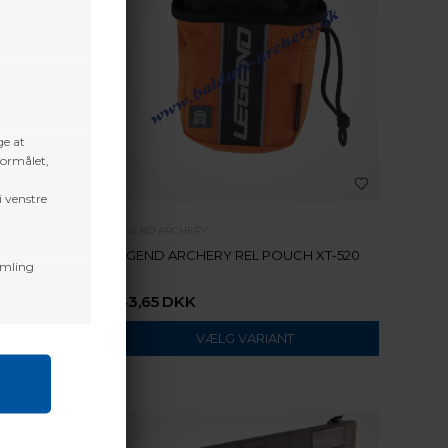
ge at
formålet,
i venstre
LEGEND ARCHERY
 XT720
LEGEND ARCHERY REL POUCH XT-520
amling
143,65
DKK
VÆLG VARIANT