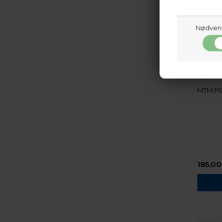
Nødven
MTM
MTM PI
185,00