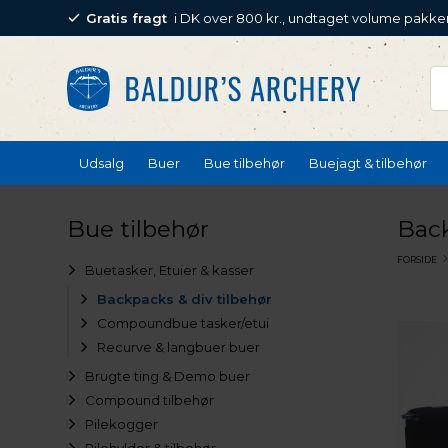
Gratis fragt
i DK over 800 kr., undtaget volume pakke
Udsalg
Buer
Bue tilbehør
Buejagt & tilbehør
Bue tilbehør
Back
FORSIDE
Buetasker, Etuier & kasser
Backpacks & div tilbehør
Compoundbue tasker/etui
Recurve & langbuer buer
Brugte ting & Demo buer
Compound tilbehør
Pilekogger