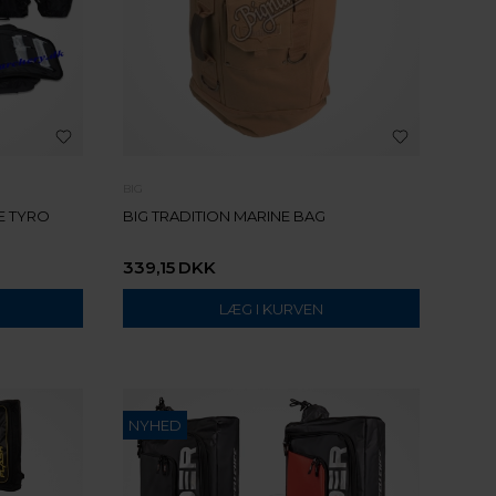
BIG
E TYRO
BIG TRADITION MARINE BAG
339,15
DKK
NYHED