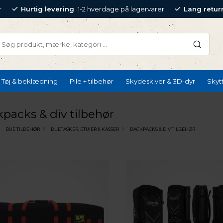
r
Hurtig levering
1-2 hverdage på lagervarer
Lang retur
Tøj & beklædning
Pile + tilbehør
Skydeskiver & 3D-dyr
Skyt
packs & div tilbehør
BUE TILBEHØR
BUETASKER, ETUIER & KASSER
BACKPACKS & DIV TILBEHØR