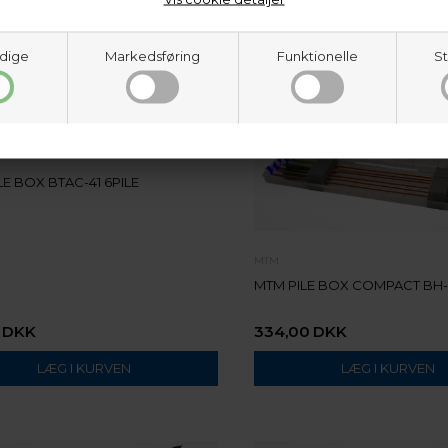
dige
Markedsføring
Funktionelle
St
LE BOX BTAC-41 6PILE
MTM
MTM PILE BOX COMPACT BH
DKK
334,00
DKK