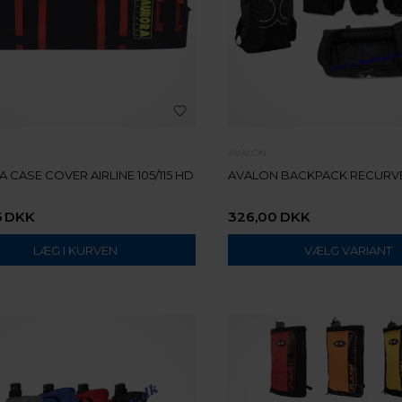
AVALON
 CASE COVER AIRLINE 105/115 HD
AVALON BACKPACK RECURV
5
DKK
326,00
DKK
VÆLG VARIANT