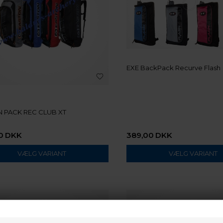
EXE BackPack Recurve Flash
 PACK REC CLUB XT
0
DKK
389,00
DKK
VÆLG VARIANT
VÆLG VARIANT