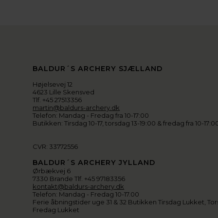
BALDUR´S ARCHERY SJÆLLAND
Højelsevej 12
4623 Lille Skensved
Tlf. +45 27513356
martin@baldurs-archery.dk
Telefon: Mandag - Fredag fra 10-17:00
Butikken: Tirsdag 10-17, torsdag 13-19:00 & fredag fra 10-17:0
CVR: 33772556
BALDUR´S ARCHERY JYLLAND
Ørbækvej 6
7330 Brande Tlf. +45 97183356
kontakt@baldurs-archery.dk
Telefon: Mandag - Fredag 10-17.00
Ferie åbningstider uge 31 & 32 Butikken Tirsdag Lukket, Tor
Fredag Lukket