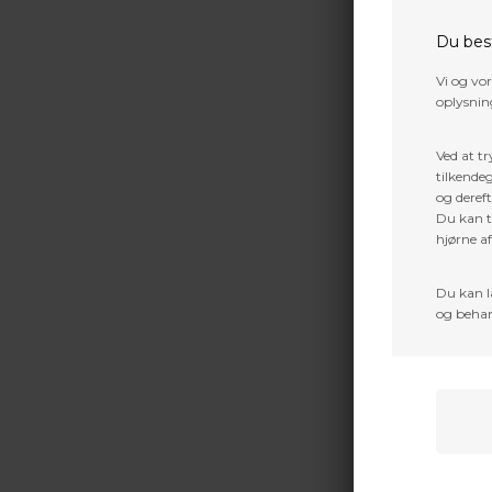
Du bes
Vi og vo
oplysning
Ved at tr
tilkendeg
og dereft
Du kan ti
hjørne a
FIVICS
Du kan l
og behan
90,00