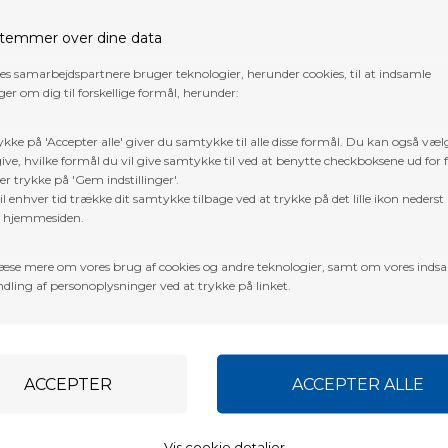
temmer over dine data
res samarbejdspartnere bruger teknologier, herunder cookies, til at indsamle
er om dig til forskellige formål, herunder:
ykke på 'Accepter alle' giver du samtykke til alle disse formål. Du kan også væl
ive, hvilke formål du vil give samtykke til ved at benytte checkboksene ud for 
er trykke på 'Gem indstillinger'.
l enhver tid trække dit samtykke tilbage ved at trykke på det lille ikon nederst 
f hjemmesiden.
LEGEND ARCHERY
 ARROW TUBE
LEGEND ARCHERY BACKPACK
æse mere om vores brug af cookies og andre teknologier, samt om vores inds
dling af personoplysninger ved at trykke på linket.
DKK
483,00
DKK
VÆLG VARIANT
Vis cookie detaljer