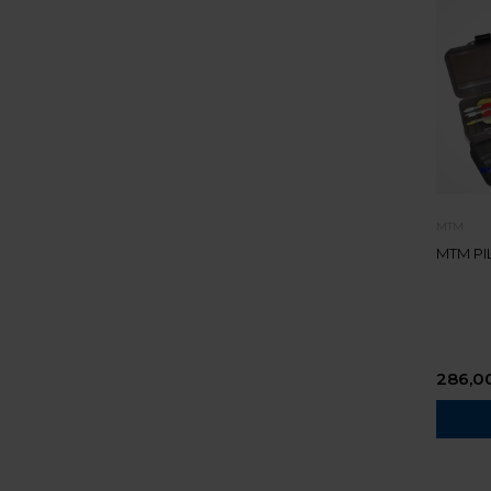
MTM
MTM PI
286,0