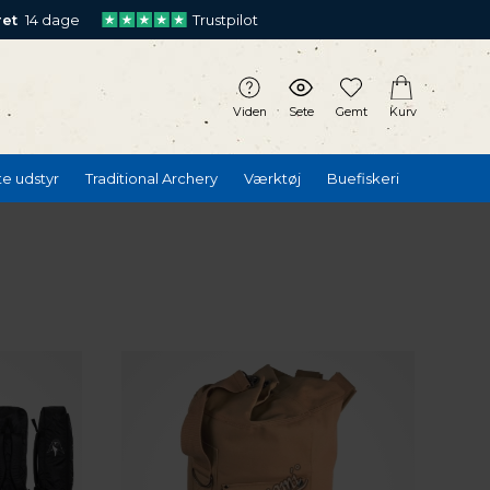
ret
14 dage
Trustpilot
Viden
Sete
Gemt
Kurv
te udstyr
Traditional Archery
Værktøj
Buefiskeri