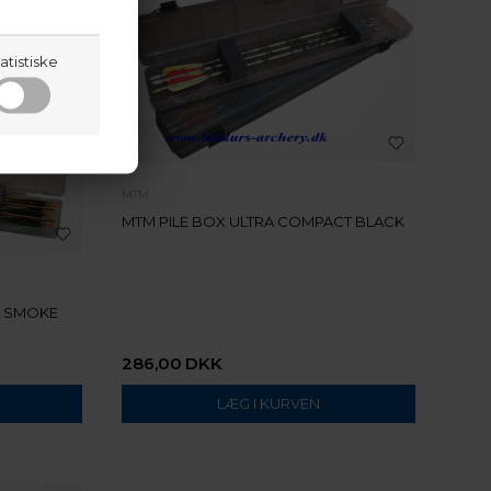
atistiske
MTM
MTM PILE BOX ULTRA COMPACT BLACK
- SMOKE
286,00
DKK