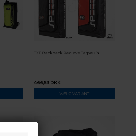
EXE Backpack Recurve Tarpaulin
466,53
DKK
VÆLG VARIANT