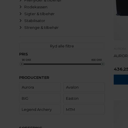
Pilehylder & tilbehør
Rodekassen
Sigter & tilbehør
Stabilisator
Strenge & tilbehør
Ryd alle filtre
AURORA
PRIS
AURORA
90
DKK
600
DKK
436,2
PRODUCENTER
Aurora
Avalon
BIG
Easton
Legend Archery
MTM