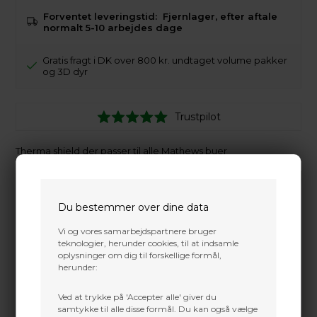
Forventet leveringstid:
Fjernlager, efter aftale
normalt 5-10 arbejdes dage
Gratis fragt i DK over 800 kr. undtaget volume pakker
og 3D dyr
Trustpilot
Therma shield der passer til alle Mathews buer
Du bestemmer over dine data
Vi og vores samarbejdspartnere bruger
teknologier, herunder cookies, til at indsamle
oplysninger om dig til forskellige formål,
herunder:
Ved at trykke på 'Accepter alle' giver du
samtykke til alle disse formål. Du kan også vælge