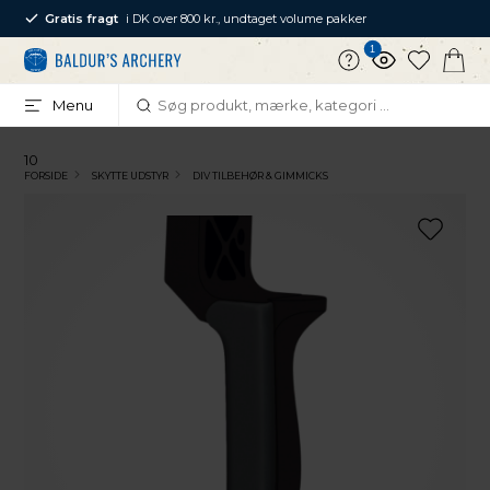
Gratis fragt
i DK over 800 kr., undtaget volume pakker
1
Menu
10
FORSIDE
SKYTTE UDSTYR
DIV TILBEHØR & GIMMICKS