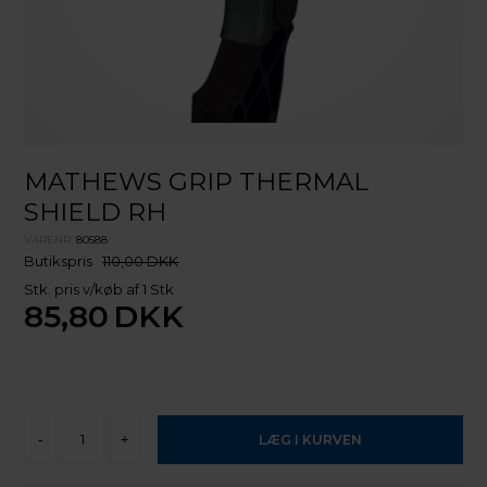
MATHEWS GRIP THERMAL
SHIELD RH
VARENR.
80588
Butikspris
110,00 DKK
Stk. pris v/køb af 1 Stk
85,80
DKK
-
+