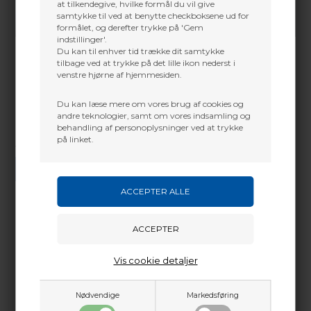
at tilkendegive, hvilke formål du vil give
samtykke til ved at benytte checkboksene ud for
formålet, og derefter trykke på 'Gem
indstillinger'.
Du kan til enhver tid trække dit samtykke
tilbage ved at trykke på det lille ikon nederst i
venstre hjørne af hjemmesiden.
Du kan læse mere om vores brug af cookies og
andre teknologier, samt om vores indsamling og
behandling af personoplysninger ved at trykke
på linket.
Vi gør vores bedste for at besvare alle henvendelser indenfor 24 timer.
SEND SPØRGSMÅL
Martin Damsbo
Mere info
Vis cookie detaljer
Sjælland
Sådan sætter du Thermal grippet på
+45 2751 3356
martin@baldurs-archery.dk
Nødvendige
Markedsføring