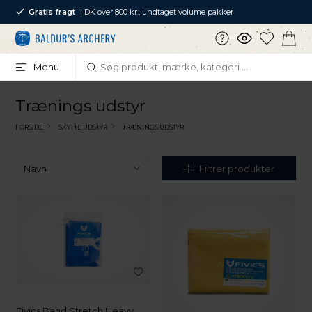
Gratis fragt
i DK over 800 kr., undtaget volume pakker
Menu
Trænings udstyr
FORSIDE
SKYTTE UDSTYR
TRÆNINGS UDSTYR
Filtrer produkter
Fivics Band Stretch Heavy