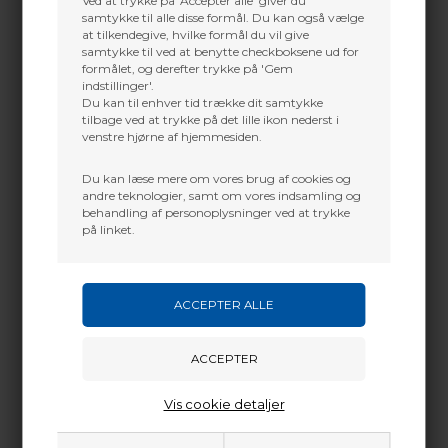
Ved at trykke på 'Accepter alle' giver du
AccuBow Archery Training
FIVICS
Device Accubow 2.0
samtykke til alle disse formål. Du kan også vælge
at tilkendegive, hvilke formål du vil give
Wiawis Warm Up Tool Stretch
samtykke til ved at benytte checkboksene ud for
Band
formålet, og derefter trykke på 'Gem
1.690,65
DKK
386,10
DKK
indstillinger'.
Du kan til enhver tid trække dit samtykke
tilbage ved at trykke på det lille ikon nederst i
venstre hjørne af hjemmesiden.
Du kan læse mere om vores brug af cookies og
andre teknologier, samt om vores indsamling og
behandling af personoplysninger ved at trykke
på linket.
Vis cookie detaljer