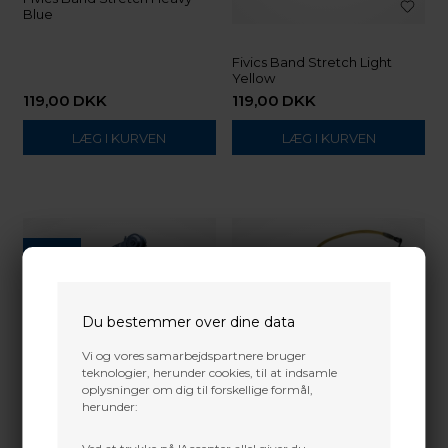
Blue
Fivics Band Stretch Light
Yellow
119,00
DKK
119,00
DKK
NYHED
Du bestemmer over dine data
Vi og vores samarbejdspartnere bruger
teknologier, herunder cookies, til at indsamle
oplysninger om dig til forskellige formål,
herunder: