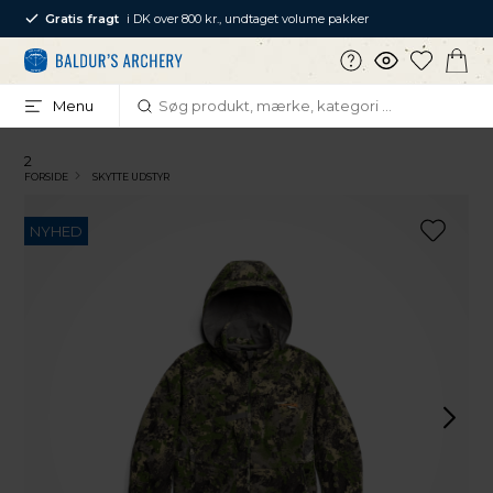
Gratis fragt
i DK over 800 kr., undtaget volume pakker
Menu
2
FORSIDE
SKYTTE UDSTYR
NYHED