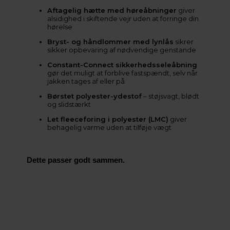
Aftagelig hætte med høreåbninger
giver
alsidighed i skiftende vejr uden at forringe din
hørelse
Bryst- og håndlommer med lynlås
sikrer
sikker opbevaring af nødvendige genstande
Constant-Connect sikkerhedsseleåbning
gør det muligt at forblive fastspændt, selv når
jakken tages af eller på
Børstet polyester-ydestof
– støjsvagt, blødt
og slidstærkt
Let fleeceforing i polyester (LMC)
giver
behagelig varme uden at tilføje vægt
Dette passer godt sammen.