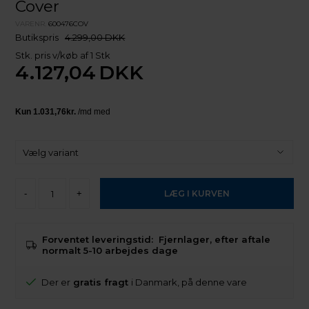
Cover
VARENR.
600476COV
Butikspris
4.299,00 DKK
Stk. pris v/køb af 1 Stk
4.127,04
DKK
-
+
Forventet leveringstid:
Fjernlager, efter aftale
normalt 5-10 arbejdes dage
Der er
gratis fragt
i Danmark, på denne vare