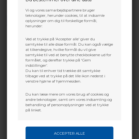
Vi og vores samarbejdspartnere bruger
Vi gør vores bedste for at besvare alle henvendelser indenfor 24 timer.
teknologier, herunder cookies, til at indsamle
oplysninger om dig til forskellige formål,
SEND SPØRGSMÅL
herunder:
Ved at trykke på 'Accepter alle' giver du
samtykke til alle disse formål. Du kan også vælge
at tilkendegive, hvilke formål du vil give
Martin Damsbo
samtykke til ved at benytte checkboksene ud for
Mere info
formålet, og derefter trykke på 'Gem
Sjælland
indstillinger'.
Hvorfor vi har lavet den...
Du kan til enhver tid trække dit samtykke
+45 2751 3356
tilbage ved at trykke på det lille ikon nederst i
martin@baldurs-archery.dk
Stille, varm og alsidig
–
Stratus 2.0 Jacket
er
venstre hjørne af hjemmesiden.
designet til at give maksimal komfort og beskyttelse
Jylland
under jagt fra hochsitz eller trætårn.
Du kan læse mere om vores brug af cookies og
Med
WINDSTOPPER® by GORE-TEX Labs
+45 9718 3356
andre teknologier, samt om vores indsamling og
fungerer jakken som et vindtæt skjold, der holder
kontakt@baldurs-archery.dk
behandling af personoplysninger ved at trykke
dig varm og fokuseret, uanset om du jager i de
på linket.
tidlige efterårsdage eller i de kolde vinteruger.
Stratus 2.0 Jacket kan bæres alene i mildt vejr eller
lagdeles med isolerende mellemlag, når
temperaturen falder.
Det nye
anti-pilling yderstof
er ekstremt lydsvagt