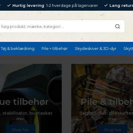
r
Hurtig levering
1-2 hverdage på lagervarer
Lang retur
Tøj & beklædning
Pile + tilbehør
Skydeskiver & 3D-dyr
Skyt
ue tilbehør
Pile & tilbe
, stabilisator, buetasker
Jagtspidser, pileskafter
mv.
mv.
Shop her
Shop her