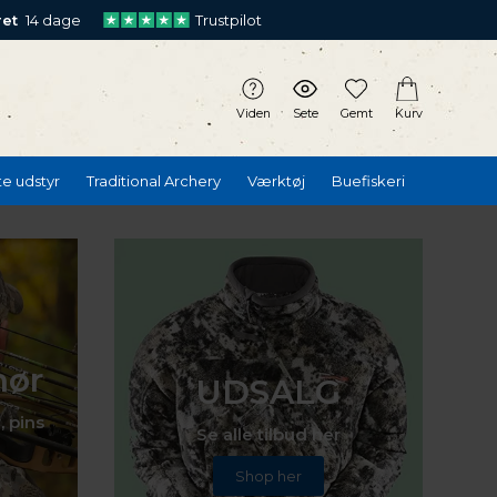
ret
14 dage
Trustpilot
Viden
Sete
Gemt
Kurv
te udstyr
Traditional Archery
Værktøj
Buefiskeri
hør
UDSALG
, pins
Se alle tilbud her
Shop her