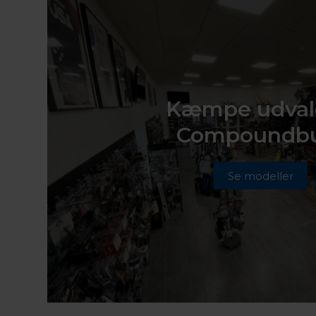
Kæmpe udval
Compoundb
Se modeller