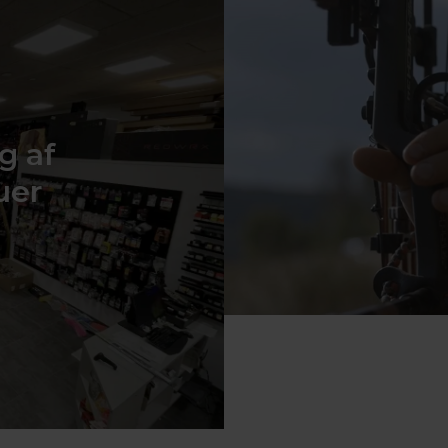
g af
uer