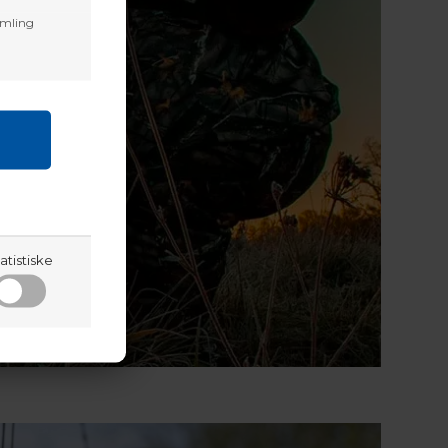
amling
atistiske