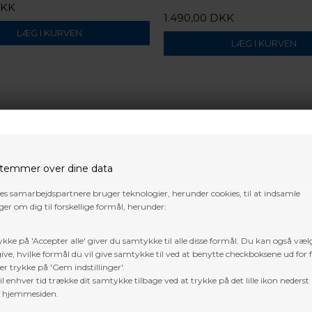
DKK
1.490,00 DKK
temmer over dine data
res samarbejdspartnere bruger teknologier, herunder cookies, til at indsamle
uer, jagtbuer,
er om dig til forskellige formål, herunder:
ykke på 'Accepter alle' giver du samtykke til alle disse formål. Du kan også væl
er du det bedste bueskytte
ive, hvilke formål du vil give samtykke til ved at benytte checkboksene ud for 
yt, Prime) eller
 udstyr til et hvilket som
er trykke på 'Gem indstillinger'.
jæger, er der mange
l enhver tid trække dit samtykke tilbage ved at trykke på det lille ikon nederst 
sv. Som udgangspunkt er du
f hjemmesiden.
ab finder til dig -
obe med lækkert udstyr,