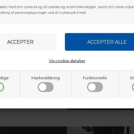
er på siden.
æse mere om vores brug af cookies og andre teknologier, samt om vores inds
dling af personoplysninger ved at trykke på linket.
nder ikke kun Baldur ́s
 Jylland og Sjælland. De
 så du kan afhente
timent, hvor du også kan få
truktion. Vi sender med GLS
med undtagelse af volumen
bue butik på Sjælland
.
Vis cookie detaljer
 Baldur ́s Archery - på
smål og/eller behov for et
9718 3356
, eller Martin:
2751
dige
Markedsføring
Funktionelle
St