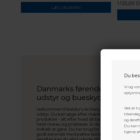
1.125,00 
 A1 Pro
Du bes
Vi og vo
Danmarks førende inden for b
oplysning
udstyr og bueskydning
Ved at tr
Velkommen til Baldur's Archery. Her på siden find
tilkendeg
udstyr. Du kan søge efter mærker (PSE, Mathews, Ho
produkter - alt efter hvad dit behov er. Du kan finde
og dereft
helst niveau og prisklasse. Er du ny bueskytte/bue
Du kan ti
indkøb at gøre. Du har brug for bue, sigte, pile o
hjørne a
godt kørende med pakke løsninger, som vi i fælles sk
herefter kan du altid udvide din bueskytte-garder