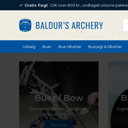
Gratis fragt
i DK over 800 kr., undtaget volume pakke
Udsalg
Buer
Bue tilbehør
Buejagt & tilbehør
Buer / Bow
B
Compoundbuer, Langbuer,
Sigte
Recurve mm.
Shop her