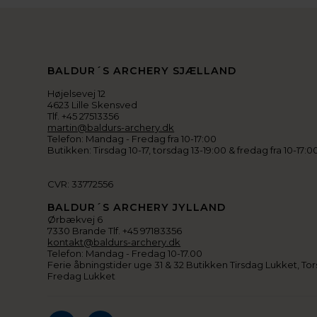
BALDUR´S ARCHERY SJÆLLAND
Højelsevej 12
4623 Lille Skensved
Tlf. +45 27513356
martin@baldurs-archery.dk
Telefon: Mandag - Fredag fra 10-17:00
Butikken: Tirsdag 10-17, torsdag 13-19:00 & fredag fra 10-17:0
CVR: 33772556
BALDUR´S ARCHERY JYLLAND
Ørbækvej 6
7330 Brande Tlf. +45 97183356
kontakt@baldurs-archery.dk
Telefon: Mandag - Fredag 10-17.00
Ferie åbningstider uge 31 & 32 Butikken Tirsdag Lukket, Tor
Fredag Lukket