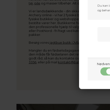
tøj
,
pile
og masser tilbehør. Alt dette kan du finde h
Du kan l
og behan
Vi er landsdækkende - din sikkerhed ved køb. Du fi
Archery online - vi har 2 fysiske butikker placeret i
fysiske butikker og webshoppen arbejder sammen,
bestilte varer her. Butikkerne har også et stort sor
den professionelle hjælp til valg af udstyr samt ins
eller PostNord - fri fragt ved køb over kr. 800,-, 
pakker.
Besøg vores
jagtbue butik i Jylland
eller vores
jagt
Mangler du en fødselsdagsgave? Køb et gavekort til
den måde får fødselaren det rette udstyr Ved spørg
godt råd, så kan du kontakte os på telefon, Baldur:
3356
, eller på mail
kontakt@baldurs-archery.dk
Nødven