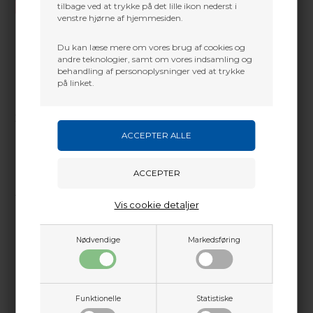
tilbage ved at trykke på det lille ikon nederst i
venstre hjørne af hjemmesiden.
Du kan læse mere om vores brug af cookies og
Opdag førsteklasses MATHEWS Compoundbuer
andre teknologier, samt om vores indsamling og
behandling af personoplysninger ved at trykke
hos Baldurs Archery
på linket.
Er du en passioneret bueskytte på jagt efter enestående
ydeevne og nøjagtighed? Så behøver din søgen ikke
længere fortsætte. Baldurs Archery, din pålidelige følgesvend
inden for buesport, er stolt af at præsentere vores
imponerende udvalg af MATHEWS compoundbuer. Vi udgør
din destination for kvalitetsbuer, der hæver din bueskydning
til et nyt niveau af ekspertise. Vores erfaring inden for
Vis cookie detaljer
buesport og hengivenhed til kvalitet gør os til din foretrukne
leverandør af MATHEWS compoundbuer.
Nødvendige
Markedsføring
MATHEWS Compoundbuer: En verden af
nyskabelse og nøjagtighed
Funktionelle
Statistiske