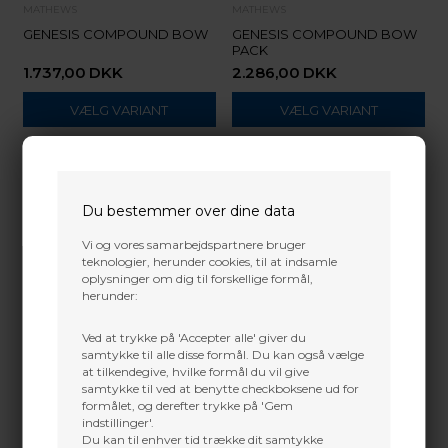
MATHEWS
MATHEWS
GENESIS COMPOUND BOW
GENESIS COMPOUND BOW
PACK
1.737,00
DKK
2.286,00
DKK
VÆLG VARIANT
VÆLG VARIANT
Du bestemmer over dine data
Vi og vores samarbejdspartnere bruger
teknologier, herunder cookies, til at indsamle
oplysninger om dig til forskellige formål,
herunder:
Ved at trykke på 'Accepter alle' giver du
samtykke til alle disse formål. Du kan også vælge
at tilkendegive, hvilke formål du vil give
samtykke til ved at benytte checkboksene ud for
formålet, og derefter trykke på 'Gem
indstillinger'.
Du kan til enhver tid trække dit samtykke