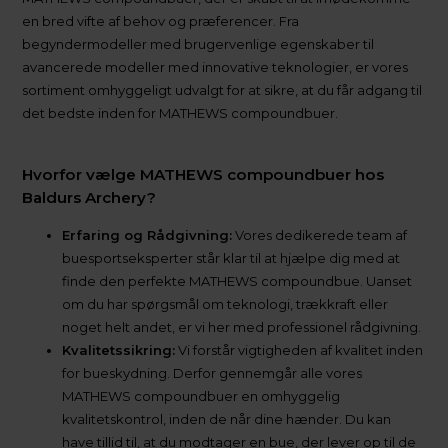
en bred vifte af behov og præferencer. Fra
begyndermodeller med brugervenlige egenskaber til
avancerede modeller med innovative teknologier, er vores
sortiment omhyggeligt udvalgt for at sikre, at du får adgang til
det bedste inden for MATHEWS compoundbuer.
Hvorfor vælge MATHEWS compoundbuer hos
Baldurs Archery?
Erfaring og Rådgivning:
Vores dedikerede team af
buesportseksperter står klar til at hjælpe dig med at
finde den perfekte MATHEWS compoundbue. Uanset
om du har spørgsmål om teknologi, trækkraft eller
noget helt andet, er vi her med professionel rådgivning.
Kvalitetssikring:
Vi forstår vigtigheden af kvalitet inden
for bueskydning. Derfor gennemgår alle vores
MATHEWS compoundbuer en omhyggelig
kvalitetskontrol, inden de når dine hænder. Du kan
have tillid til, at du modtager en bue, der lever op til de