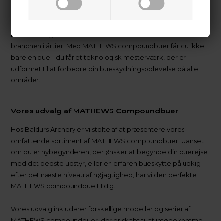
MATHEWS er et brand, der er kendt for innovation,
nøjagtighed og kvalitet inden for bueskydning. Deres
kompromisløse tilgang til at skabe banebrydende
bueteknologi har solidt etableret dem som en førende aktør i
branchen i årtier. Med MATHEWS compoundbuer får du ikke
bare en bue - du får et teknologisk mesterværk, der er
udformet til at forbedre din bueskydningsoplevelse på alle
områder.
Vores udvalg af MATHEWS Compoundbuer
Hos Baldurs Archery er vi stolte af at præsentere vores
omfattende sortiment af MATHEWS compoundbuer. Uanset
om du er nybegynderen, der ønsker at begynde din buerejse
med det bedste udstyr, eller en erfaren bueskytte på udkig
efter det næste niveau af nøjagtighed, har vi den perfekte
MATHEWS compoundbue til dig.
Vores udvalg inkluderer forskellige modeller og serier af
MATHEWS compoundbuer, der er skabt til at imødekomme