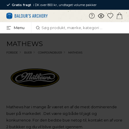
Gratis fragt
i DK over 800 kr., undtaget volume pakker
Menu
MATHEWS
FORSIDE
BUER
COMPOUNDBUER
MATHEWS
Mathews har i mange år været en af de mest dominerende
buer på markedet . Det være sig både til jagt og
konkurrence. For den bedste bue netop til, kontakt en af vore
2 butikker og du vil blive guidet igennem.