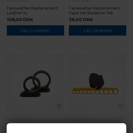
FAIRWEATHER
FAIRWEATHER
Fairweather Replacement
Fairweather Replacement
Leather XL
Tape Set Barebow Tab
108,00
DKK
36,00
DKK
VÆLG VARIANT
FAIRWEATHER
FAIRWEATHER
Fairweather Ring Barebow
Fairweather Sizing Ring
Tab