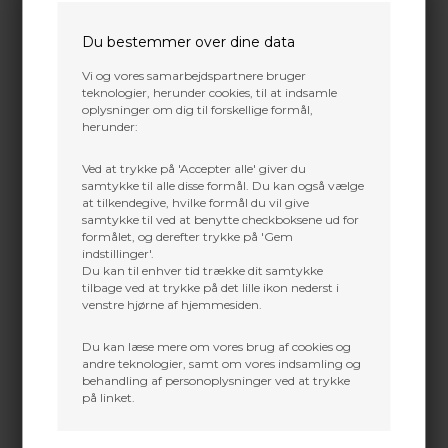
153,00
DKK
162,00
DKK
Du bestemmer over dine data
VÆLG VARIANT
Vi og vores samarbejdspartnere bruger
teknologier, herunder cookies, til at indsamle
oplysninger om dig til forskellige formål,
herunder:
Ved at trykke på 'Accepter alle' giver du
samtykke til alle disse formål. Du kan også vælge
at tilkendegive, hvilke formål du vil give
samtykke til ved at benytte checkboksene ud for
formålet, og derefter trykke på 'Gem
indstillinger'.
Du kan til enhver tid trække dit samtykke
tilbage ved at trykke på det lille ikon nederst i
venstre hjørne af hjemmesiden.
Du kan læse mere om vores brug af cookies og
FAIRWEATHER
FAIRWEATHER
andre teknologier, samt om vores indsamling og
behandling af personoplysninger ved at trykke
Fairweather Tab Barebow
Fairweather Tab Barebow
på linket.
Pro Plate Brass Large
Pro Plate Brass Small
711,00
DKK
639,00
DKK