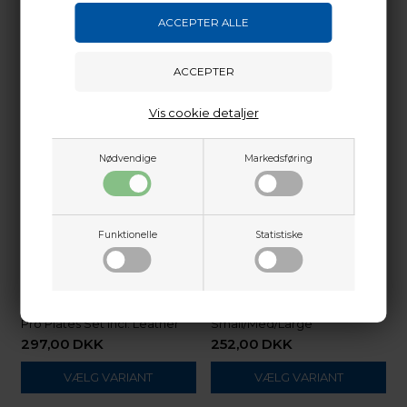
Vis cookie detaljer
Nødvendige
Markedsføring
Funktionelle
Statistiske
FAIRWEATHER
Fairweather Tab Plates Set
Fairweather Tab Barebow
Modulus Lite
Pro Plates Set Incl. Leather
Small/Med/Large
297,00
DKK
252,00
DKK
VÆLG VARIANT
VÆLG VARIANT