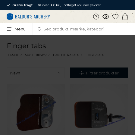
Gratis fragt
i DK over 800 kr., undtaget volume pakker
Menu
Finger tabs
FORSIDE
SKYTTE UDSTYR
HANDSKER & TABS
FINGER TABS
Filtrer produkter