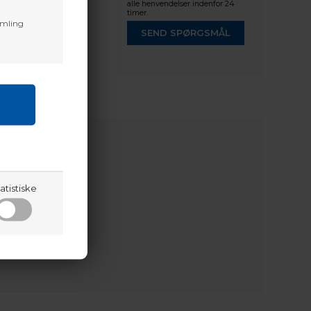
alle henvendelser indenfor 24
timer.
amling
SEND SPØRGSMÅL
atistiske