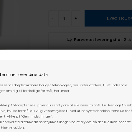
-
+
Forventet leveringstid:
2-4
Gratis fragt i DK over 800 kr. undtage
pakker og 3D dyr
temmer over dine data
Trustpilot
res samarbejdspartnere bruger teknologier, herunder cookies, til at indsamle
er om dig til forskellige formål, herunder:
ykke på 'Accepter alle' giver du samtykke til alle disse formål. Du kan også væl
ive, hvilke formål du vil give samtykke til ved at benytte checkboksene ud for 
er trykke på 'Gem indstillinger'.
l enhver tid trække dit samtykke tilbage ved at trykke på det lille ikon nederst 
f hjemmesiden.