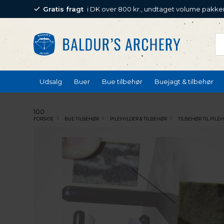
Gratis fragt
i DK over 800 kr., undtaget volume pakke
Udsalg
Buer
Bue tilbehør
Buejagt & tilbehør
100
FORSIDE
BUE TILBEHØR
PILEHYLDER & TILBEHØR
TILBEHØR TIL PILE