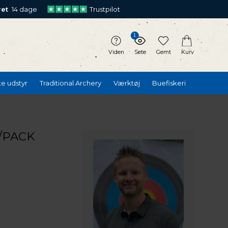
ret
14 dage
Trustpilot
1
Viden
Sete
Gemt
Kurv
te udstyr
Traditional Archery
Værktøj
Buefiskeri
3/PACK