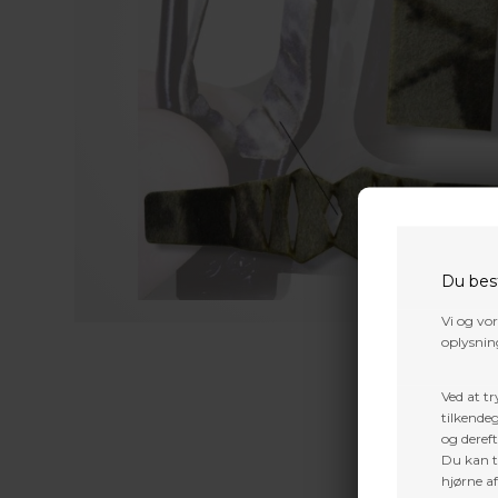
Du bes
Vi og vo
oplysning
Ved at tr
tilkendeg
og dereft
Du kan ti
hjørne a