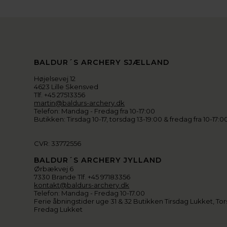
BALDUR´S ARCHERY SJÆLLAND
Højelsevej 12
4623 Lille Skensved
Tlf. +45 27513356
martin@baldurs-archery.dk
Telefon: Mandag - Fredag fra 10-17:00
Butikken: Tirsdag 10-17, torsdag 13-19:00 & fredag fra 10-17:0
CVR: 33772556
BALDUR´S ARCHERY JYLLAND
Ørbækvej 6
7330 Brande Tlf. +45 97183356
kontakt@baldurs-archery.dk
Telefon: Mandag - Fredag 10-17.00
Ferie åbningstider uge 31 & 32 Butikken Tirsdag Lukket, Tor
Fredag Lukket