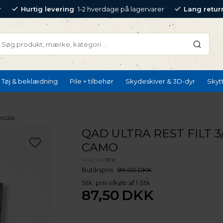
r
Hurtig levering
1-2 hverdage på lagervarer
Lang retur
Tøj & beklædning
Pile + tilbehør
Skydeskiver & 3D-dyr
Skyt
HYLDER
QAD ULTRA REST FILT 
CAMO
VARENR.
FCX
Butikspris
99,00 DKK
Stk. pris v/køb af 1 Stk
87,50
DKK