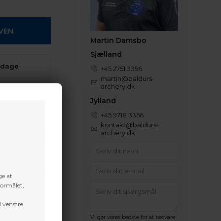
Martin Damsbo
Sjælland
 dage
+45 2751 3356
martin@baldurs-
archery.dk
t volume
Jylland
+45 9718 3356
kontakt@baldurs-
archery.dk
ge at
formålet,
i venstre
Vi gør vores bedste for at besvare