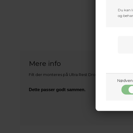
Du kan l
og behan
Mere info
Filt der monteres på Ultra Rest Drop ned hylder
Nødven
Dette passer godt sammen.