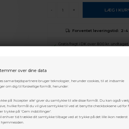
-
+
Forventet leveringstid:
2-4
Gratis fragt i DK over 800 kr. undtage
pakker og 3D dyr
Trustpilot
temmer over dine data
res samarbejdspartnere bruger teknologier, herunder cookies, til at indsamle
er om dig til forskellige formål, herunder:
ykke på 'Accepter alle' giver du samtykke til alle disse formål. Du kan også væl
ive, hvilke formål du vil give samtykke til ved at benytte checkboksene ud for 
er trykke på 'Gem indstillinger'.
l enhver tid trække dit samtykke tilbage ved at trykke på det lille ikon nederst 
f hjemmesiden.