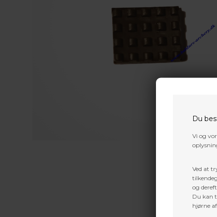
Du bes
Vi og vo
oplysning
Ved at tr
tilkendeg
og dereft
Du kan ti
hjørne a