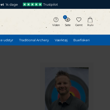
ret
14 dage
Trustpilot
1
Viden
Sete
Gemt
Kurv
te udstyr
Traditional Archery
Værktøj
Buefiskeri