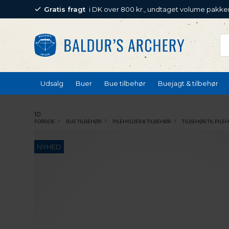
Gratis fragt
i DK over 800 kr., undtaget volume pakke
Udsalg
Buer
Bue tilbehør
Buejagt & tilbehør
10
FORSIDE
BUE TILBEHØR
PILEHYLDER & TILBEHØR
TILBEHØR TIL PILE
NYHED