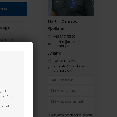
Martin Damsbo
 dage
Sjælland
+45 2751 3356
t volume
martin@baldurs-
archery.dk
Jylland
+45 9718 3356
kontakt@baldurs-
archery.dk
ge at
formålet,
i venstre
Vi gør vores bedste for at besvare