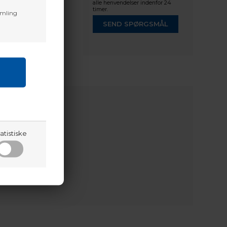
alle henvendelser indenfor 24
timer.
amling
SEND SPØRGSMÅL
atistiske