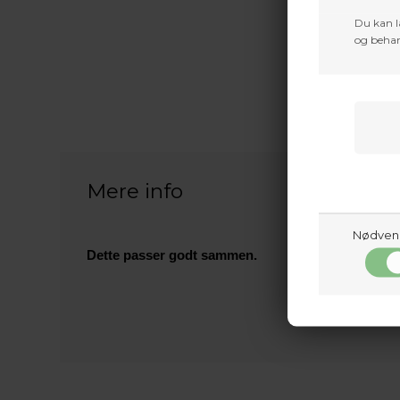
Du kan l
og behan
Mere info
Nødven
Dette passer godt sammen.