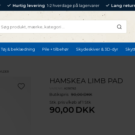
r
Hurtig levering
1-2 hverdage på lagervarer
Lang retur
Tøj & beklædning
Pile + tilbehør
Skydeskiver & 3D-dyr
Skyt
HYLDER
HAMSKEA LIMB PAD
VARENR.
A018783
Butikspris
90,00 DKK
Stk. pris v/køb af 1 Stk
90,00
DKK