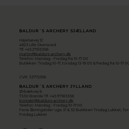
BALDUR´S ARCHERY SJÆLLAND
Højelsevej 12
4623 Lille Skensved
Tlf. +45 27513356
martin@baldurs-archery.dk
Telefon: Mandag - Fredag fra 10-17:00
Butikken: Tirsdag 10-17, torsdag 13-19:00 & fredag fra 10-17:0
CVR: 33772556
BALDUR´S ARCHERY JYLLAND
Ørbækvej 6
7330 Brande Tlf. +45 97183356
kontakt@baldurs-archery.dk
Telefon: Mandag - Fredag 10-17.00
Ferie åbningstider uge 31 & 32 Butikken Tirsdag Lukket, Tor
Fredag Lukket