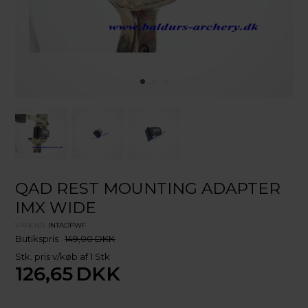
QAD REST MOUNTING ADAPTER
IMX WIDE
VARENR.
INTADPWF
Butikspris
149,00 DKK
Stk. pris v/køb af 1 Stk
126,65
DKK