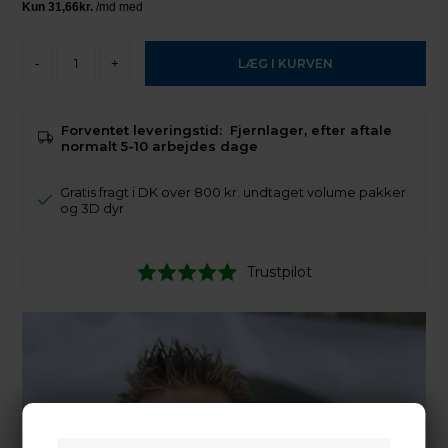
-
+
Forventet leveringstid:
Fjernlager, efter aftale
normalt 5-10 arbejdes dage
Gratis fragt i DK over 800 kr. undtaget volume pakker
og 3D dyr
Trustpilot