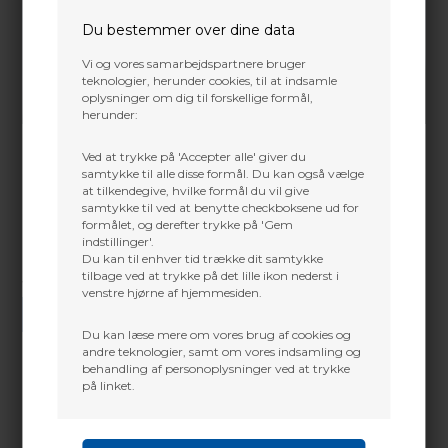
Du bestemmer over dine data
Vi og vores samarbejdspartnere bruger
teknologier, herunder cookies, til at indsamle
oplysninger om dig til forskellige formål,
herunder:
Ved at trykke på 'Accepter alle' giver du
samtykke til alle disse formål. Du kan også vælge
at tilkendegive, hvilke formål du vil give
samtykke til ved at benytte checkboksene ud for
formålet, og derefter trykke på 'Gem
indstillinger'.
Du kan til enhver tid trække dit samtykke
tilbage ved at trykke på det lille ikon nederst i
Vi gør vores bedste for at besvare alle henvendelser indenfor 24 timer.
venstre hjørne af hjemmesiden.
SEND SPØRGSMÅL
Du kan læse mere om vores brug af cookies og
andre teknologier, samt om vores indsamling og
behandling af personoplysninger ved at trykke
på linket.
Martin Damsbo
Mere info