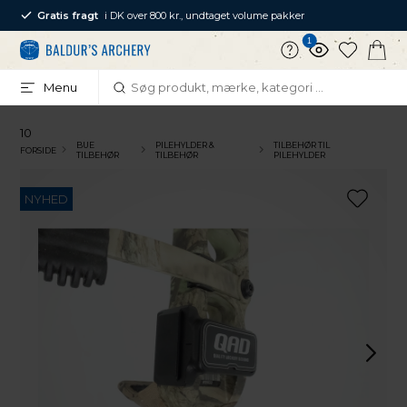
Gratis fragt
i DK over 800 kr., undtaget volume pakker
1
Menu
10
BUE
PILEHYLDER &
TILBEHØR TIL
FORSIDE
TILBEHØR
TILBEHØR
PILEHYLDER
NYHED