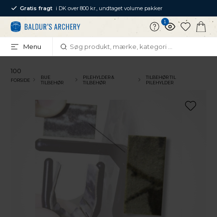
Gratis fragt
i DK over 800 kr., undtaget volume pakker
1
Menu
100
BUE
PILEHYLDER &
TILBEHØR TIL
FORSIDE
TILBEHØR
TILBEHØR
PILEHYLDER