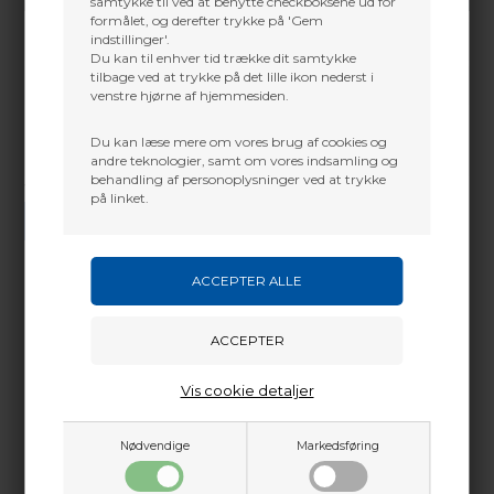
samtykke til ved at benytte checkboksene ud for
formålet, og derefter trykke på 'Gem
indstillinger'.
Du kan til enhver tid trække dit samtykke
tilbage ved at trykke på det lille ikon nederst i
venstre hjørne af hjemmesiden.
Du kan læse mere om vores brug af cookies og
andre teknologier, samt om vores indsamling og
behandling af personoplysninger ved at trykke
Vi gør vores bedste for at besvare alle henvendelser indenfor 24 timer.
på linket.
SEND SPØRGSMÅL
Martin Damsbo
Mere info
Sjælland
Vis cookie detaljer
Filt der monteres på Ultra Rest Drop ned hylder
+45 2751 3356
martin@baldurs-archery.dk
Nødvendige
Markedsføring
Dette passer godt sammen.
Jylland
+45 9718 3356