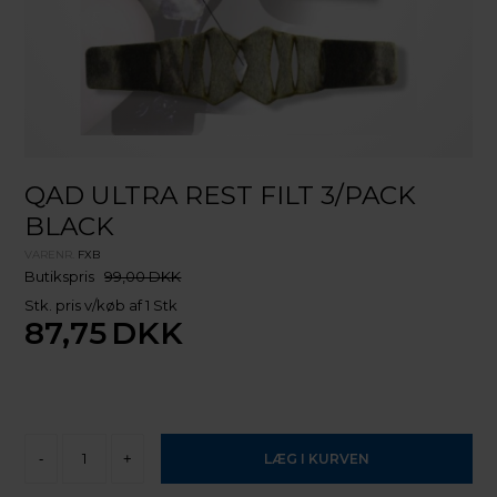
QAD ULTRA REST FILT 3/PACK
BLACK
VARENR.
FXB
Butikspris
99,00 DKK
Stk. pris v/køb af 1 Stk
87,75
DKK
-
+