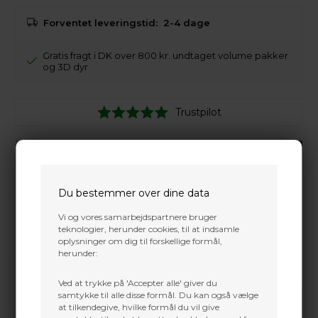
Forventet leveringstid:
2-4 dage
Gratis fragt i DK over 800 kr. undtaget volume pakker
og 3D dyr
Trustpilot
Du bestemmer over dine data
Vi og vores samarbejdspartnere bruger
teknologier, herunder cookies, til at indsamle
oplysninger om dig til forskellige formål,
herunder:
Ved at trykke på 'Accepter alle' giver du
samtykke til alle disse formål. Du kan også vælge
at tilkendegive, hvilke formål du vil give