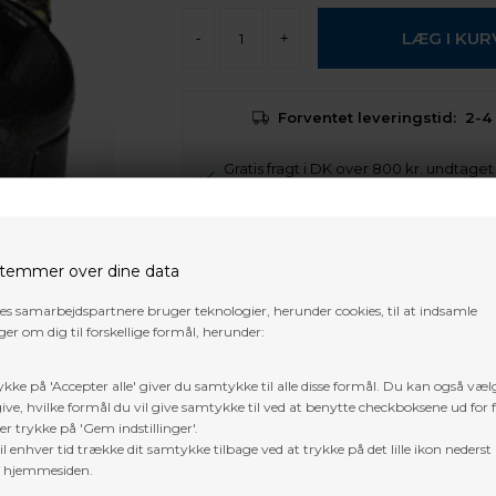
-
+
Forventet leveringstid:
2-4
Gratis fragt i DK over 800 kr. undtage
pakker og 3D dyr
Trustpilot
temmer over dine data
res samarbejdspartnere bruger teknologier, herunder cookies, til at indsamle
er om dig til forskellige formål, herunder:
ykke på 'Accepter alle' giver du samtykke til alle disse formål. Du kan også væl
ive, hvilke formål du vil give samtykke til ved at benytte checkboksene ud for 
er trykke på 'Gem indstillinger'.
l enhver tid trække dit samtykke tilbage ved at trykke på det lille ikon nederst 
f hjemmesiden.