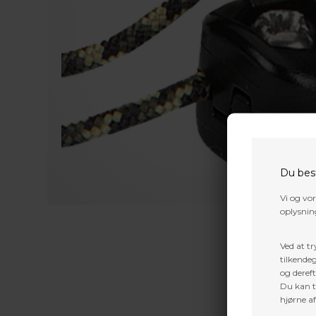
Du bes
Vi og vo
oplysning
Ved at tr
tilkendeg
og dereft
Du kan ti
hjørne a