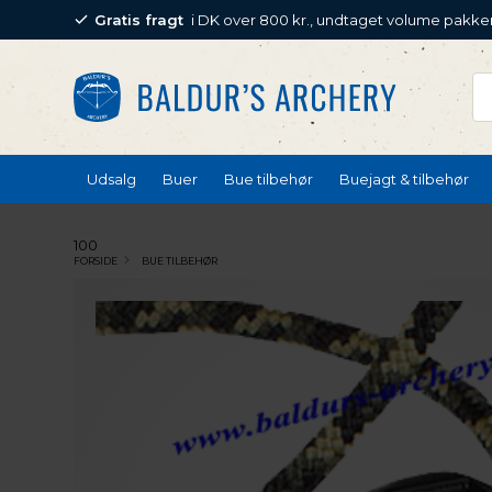
Gratis fragt
i DK over 800 kr., undtaget volume pakke
Udsalg
Buer
Bue tilbehør
Buejagt & tilbehør
100
FORSIDE
BUE TILBEHØR