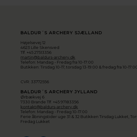
BALDUR´S ARCHERY SJÆLLAND
Højelsevej 12
4623 Lille Skensved
Tlf. +45 27513356
martin@baldurs-archery.dk
Telefon: Mandag - Fredag fra 10-17:00
Butikken: Tirsdag 10-17, torsdag 13-19:00 & fredag fra 10-17:0
CVR: 33772556
BALDUR´S ARCHERY JYLLAND
Ørbækvej 6
7330 Brande Tlf. +45 97183356
kontakt@baldurs-archery.dk
Telefon: Mandag - Fredag 10-17.00
Ferie åbningstider uge 31 & 32 Butikken Tirsdag Lukket, Tor
Fredag Lukket