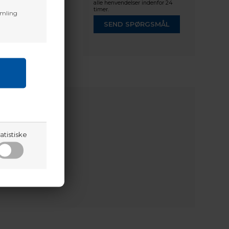
alle henvendelser indenfor 24
timer.
amling
SEND SPØRGSMÅL
atistiske