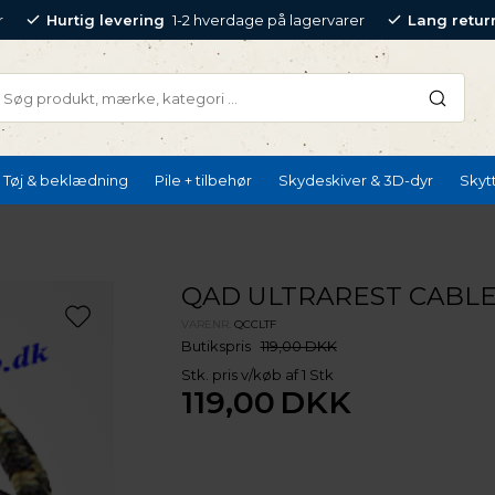
r
Hurtig levering
1-2 hverdage på lagervarer
Lang retur
Tøj & beklædning
Pile + tilbehør
Skydeskiver & 3D-dyr
Skyt
QAD ULTRAREST CABL
VARENR.
QCCLTF
Butikspris
119,00 DKK
Stk. pris v/køb af 1 Stk
119,00
DKK