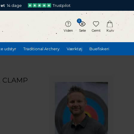
ret
14 dage
Trustpilot
1
Viden
Sete
Gemt
Kurv
te udstyr
Traditional Archery
Værktøj
Buefiskeri
E CLAMP