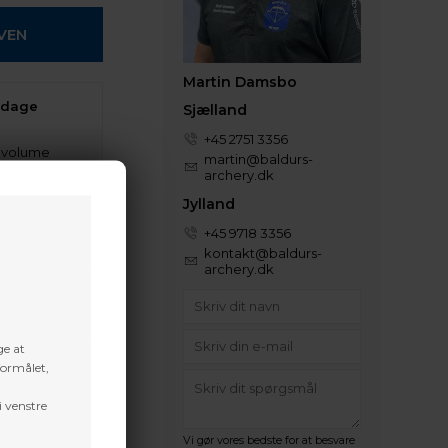
Martin Damsbo
 dage
Sjælland
+45 2751 3356
t volume
martin@baldurs-
archery.dk
Jylland
+45 9718 3356
kontakt@baldurs-
archery.dk
ge at
formålet,
i venstre
Vi gør vores bedste for at besvare