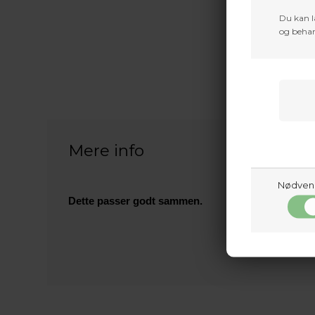
Du kan l
og behan
Mere info
Nødven
Dette passer godt sammen.