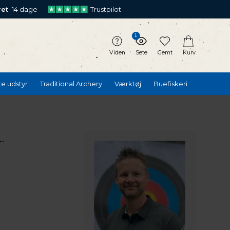
ret
14 dage
Trustpilot
1
Viden
Sete
Gemt
Kurv
te udstyr
Traditional Archery
Værktøj
Buefiskeri
.