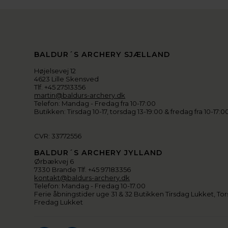
BALDUR´S ARCHERY SJÆLLAND
Højelsevej 12
4623 Lille Skensved
Tlf. +45 27513356
martin@baldurs-archery.dk
Telefon: Mandag - Fredag fra 10-17:00
Butikken: Tirsdag 10-17, torsdag 13-19:00 & fredag fra 10-17:0
CVR: 33772556
BALDUR´S ARCHERY JYLLAND
Ørbækvej 6
7330 Brande Tlf. +45 97183356
kontakt@baldurs-archery.dk
Telefon: Mandag - Fredag 10-17.00
Ferie åbningstider uge 31 & 32 Butikken Tirsdag Lukket, Tor
Fredag Lukket