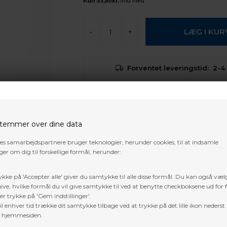
-
+
Forventet leveringstid:
2-4
Gratis fragt i DK over 800 kr. undtage
pakker og 3D dyr
temmer over dine data
Trustpilot
res samarbejdspartnere bruger teknologier, herunder cookies, til at indsamle
er om dig til forskellige formål, herunder:
Reserve hårhylde til Whisker
ykke på 'Accepter alle' giver du samtykke til alle disse formål. Du kan også væl
ive, hvilke formål du vil give samtykke til ved at benytte checkboksene ud for 
er trykke på 'Gem indstillinger'.
l enhver tid trække dit samtykke tilbage ved at trykke på det lille ikon nederst 
f hjemmesiden.