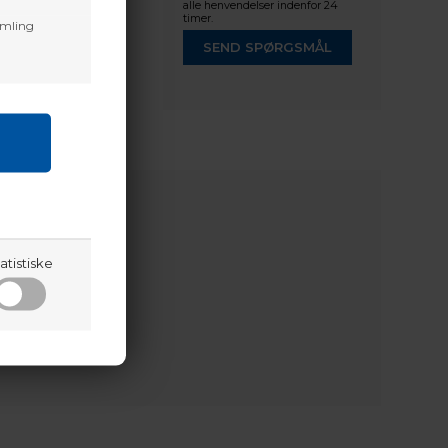
alle henvendelser indenfor 24
timer.
amling
SEND SPØRGSMÅL
atistiske