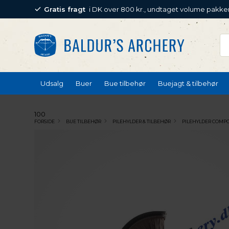
Gratis fragt
i DK over 800 kr., undtaget volume pakke
Udsalg
Buer
Bue tilbehør
Buejagt & tilbehør
100
FORSIDE
BUE TILBEHØR
PILEHYLDER & TILBEHØR
PILEHYLDER COMP