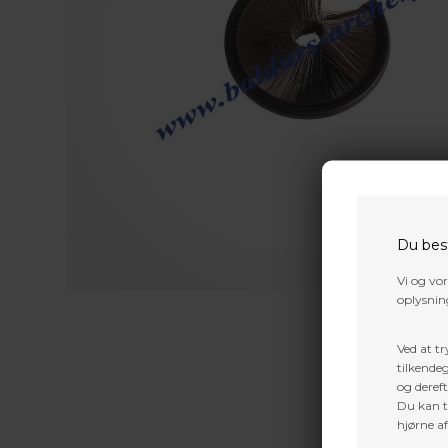
Du bes
Vi og vo
oplysning
Ved at tr
tilkendeg
og dereft
Du kan ti
hjørne a