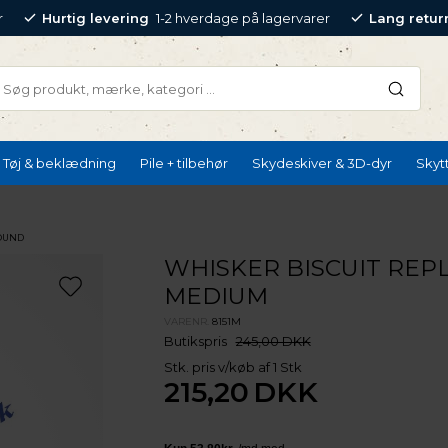
r
Hurtig levering
1-2 hverdage på lagervarer
Lang retur
Tøj & beklædning
Pile + tilbehør
Skydeskiver & 3D-dyr
Skyt
OUND
WHISKER BISCUIT REPL
MEDIUM
VARENR.
8151M
Butikspris
245,00 DKK
Stk. pris v/køb af 1 Stk
215,20
DKK