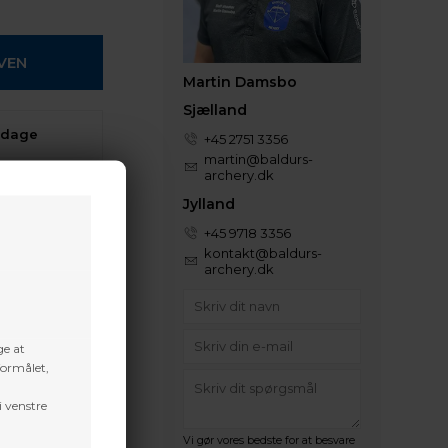
Martin Damsbo
Sjælland
 dage
+45 2751 3356
martin@baldurs-
archery.dk
t volume
Jylland
+45 9718 3356
kontakt@baldurs-
archery.dk
ge at
formålet,
i venstre
Vi gør vores bedste for at besvare