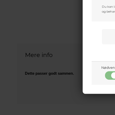
Du kan l
og behan
Mere info
Nødven
Dette passer godt sammen.