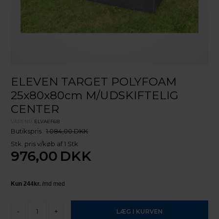
ELEVEN TARGET POLYFOAM
25x80x80cm M/UDSKIFTELIG
CENTER
VARENR.
ELVAEF6B
Butikspris
1.084,00 DKK
Stk. pris v/køb af 1 Stk
976,00
DKK
-
+