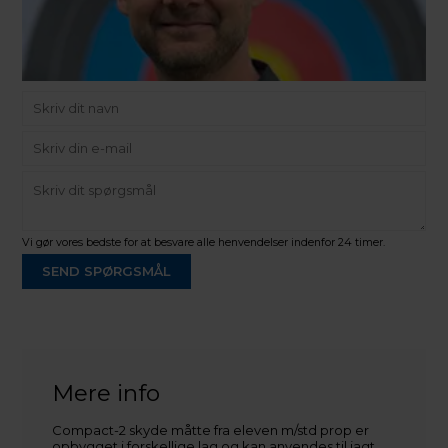
Vi gør vores bedste for at besvare alle henvendelser indenfor 24 timer.
SEND SPØRGSMÅL
Martin Damsbo
Mere info
Sjælland
Compact-2 skyde måtte fra eleven m/std prop er
+45 2751 3356
opbygget i forskellige lag og kan anvendes til jagt