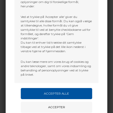
oplysninger om dig til forskellige formål,
herunder:
Ved at trykke på 'Accepter alle' giver du
samtykke til alle disse formål. Du kan også vælge
at tilkendegive, hvilke formål du vil give
samtykke til ved at benytte checkboksene ud for
formålet, og derefter trykke på 'Gem
indstillinger'.
Du kan til enhver tid trække dit samtykke
ERA BACKSTOP
ELEVEN TARGET
tilbage ved at trykke på det lille ikon nederst i
TARGET 65CM
POLYFOAM
25x125x125cm
venstre hjørne af hjemmesiden.
M/UDSKIFTELIG
CENTER
Du kan læse mere om vores brug af cookies og
436,50
DKK
2.304,00
DKK
andre teknologier, samt om vores indsamling og
behandling af personoplysninger ved at trykke
på linket.