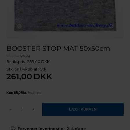
BOOSTER STOP MAT 50x50cm
VARENR.
53U251
Butikspris
289,00 DKK
Stk. pris v/køb af 1 Stk
261,00
DKK
-
+
Forventet leveringstid:
2-4 dage