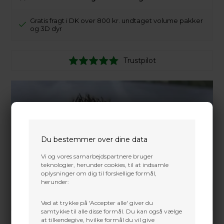
Gratis fragt i DK over 800 kr. undtaget volume pakker
og 3D dyr
Trustpilot
Du bestemmer over dine data
Vi og vores samarbejdspartnere bruger
teknologier, herunder cookies, til at indsamle
oplysninger om dig til forskellige formål,
herunder:
Ved at trykke på 'Accepter alle' giver du
samtykke til alle disse formål. Du kan også vælge
at tilkendegive, hvilke formål du vil give