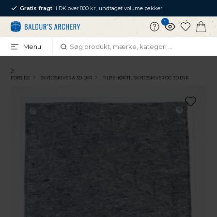
Gratis fragt
i DK over 800 kr., undtaget volume pakker
1
Menu
2
FORSIDE
SKYDESKIVER & 3D-DYR
TILBEHØR TIL SKYDESKIVER OG 3D DYR