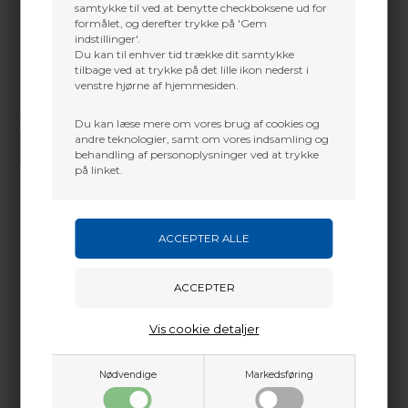
samtykke til ved at benytte checkboksene ud for
formålet, og derefter trykke på 'Gem
indstillinger'.
Du kan til enhver tid trække dit samtykke
tilbage ved at trykke på det lille ikon nederst i
venstre hjørne af hjemmesiden.
Vi gør vores bedste for at besvare alle henvendelser indenfor 24 timer.
Du kan læse mere om vores brug af cookies og
andre teknologier, samt om vores indsamling og
SEND SPØRGSMÅL
behandling af personoplysninger ved at trykke
på linket.
Martin Damsbo
Mere info
Sjælland
Backstop til montering bagved skydemåtte for
+45 2751 3356
pile
martin@baldurs-archery.dk
Vis cookie detaljer
Jylland
+45 9718 3356
Nødvendige
Markedsføring
kontakt@baldurs-archery.dk
Dette passer godt sammen.