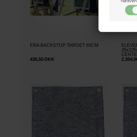
Nødven
ERA BACKSTOP TARGET 65CM
ELEVE
25x125
CENT
436,50
DKK
2.304,0