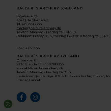
BALDUR´S ARCHERY SJÆLLAND
Højelsevej 12
4623 Lille Skensved
Tlf. +45 27513356
martin@baldurs-archery.dk
Telefon: Mandag - Fredag fra 10-17:00
Butikken: Tirsdag 10-17, torsdag 13-19:00 & fredag fra 10-17:0
CVR: 33772556
BALDUR´S ARCHERY JYLLAND
Ørbækvej 6
7330 Brande Tlf. +45 97183356
kontakt@baldurs-archery.dk
Telefon: Mandag - Fredag 10-17.00
Ferie åbningstider uge 31 & 32 Butikken Tirsdag Lukket, Tor
Fredag Lukket