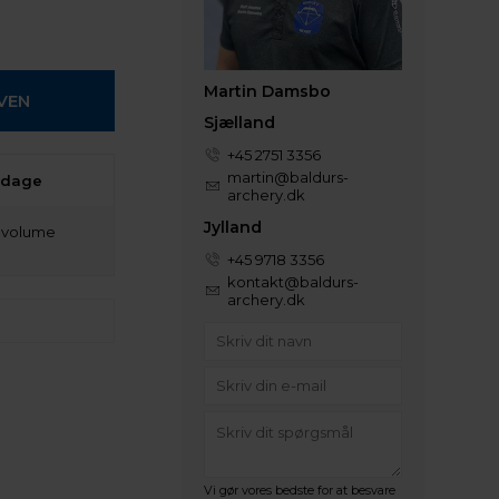
Martin Damsbo
Sjælland
+45 2751 3356
martin@baldurs-
 dage
archery.dk
Jylland
t volume
+45 9718 3356
kontakt@baldurs-
archery.dk
Vi gør vores bedste for at besvare