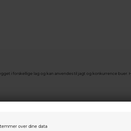
get i forskellige lag og kan anvendes til jagt og konkurrence buer.
temmer over dine data