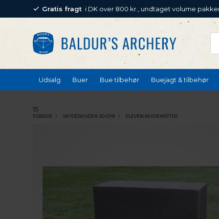
Gratis fragt
i DK over 800 kr., undtaget volume pakke
Udsalg
Buer
Bue tilbehør
Buejagt & tilbehør
15
FORSIDE
SKYDESKIVER & 3D-DYR
ELEVEN SKYDEMÅTTER