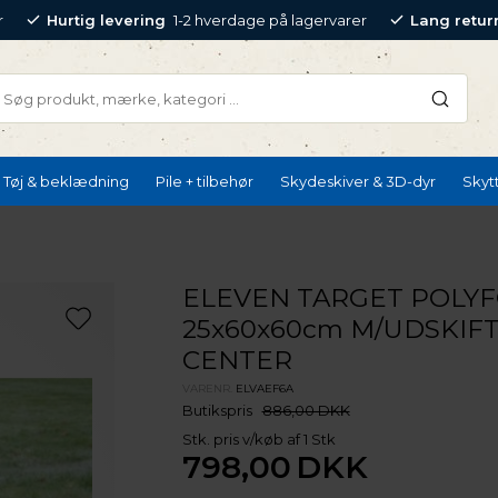
r
Hurtig levering
1-2 hverdage på lagervarer
Lang retur
Tøj & beklædning
Pile + tilbehør
Skydeskiver & 3D-dyr
Skyt
ELEVEN TARGET POLY
25x60x60cm M/UDSKIFT
CENTER
VARENR.
ELVAEF6A
Butikspris
886,00 DKK
Stk. pris v/køb af 1 Stk
798,00
DKK