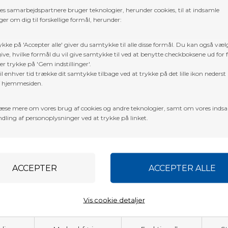
res samarbejdspartnere bruger teknologier, herunder cookies, til at indsamle
er om dig til forskellige formål, herunder:
ykke på 'Accepter alle' giver du samtykke til alle disse formål. Du kan også væl
ive, hvilke formål du vil give samtykke til ved at benytte checkboksene ud for 
er trykke på 'Gem indstillinger'.
l enhver tid trække dit samtykke tilbage ved at trykke på det lille ikon nederst 
f hjemmesiden.
N TARGET EASY PULL
ELEVEN TARGET POLYFO
 24x24,5cm
25x80x80cm M/24,5cm EASY
æse mere om vores brug af cookies og andre teknologier, samt om vores inds
CENTER
DKK
1.551,00
DKK
dling af personoplysninger ved at trykke på linket.
Vis cookie detaljer