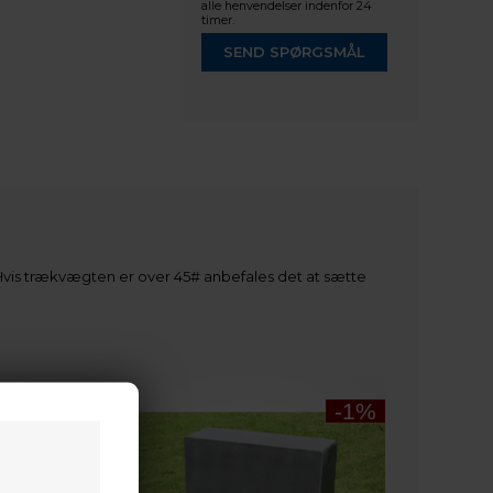
alle henvendelser indenfor 24
timer.
SEND SPØRGSMÅL
 Hvis trækvægten er over 45# anbefales det at sætte