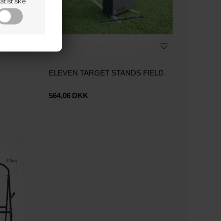
atistiske
ELEVEN TARGET STANDS FIELD
564,06
DKK