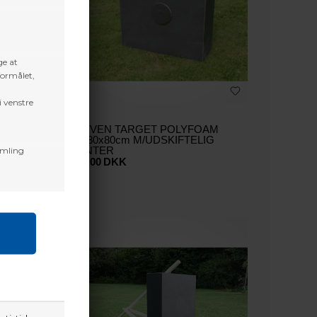
ge at
formålet,
i venstre
AM
ELEVEN TARGET POLYFOAM
 PULL
25x80x80cm M/UDSKIFTELIG
amling
CENTER
976,00
DKK