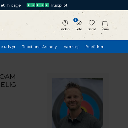
ret
14 dage
Trustpilot
1
Viden
Sete
Gemt
Kurv
te udstyr
Traditional Archery
Værktøj
Buefiskeri
FOAM
ELIG