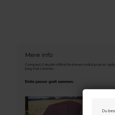
Mere info
Compact-2 skyde måtte fra eleven m/std prop er opbyg
Easy Pull Centret i
Dette passer godt sammen.
Du bes