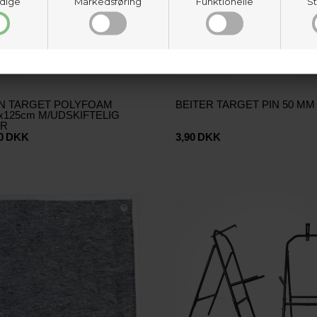
dige
Markedsføring
Funktionelle
St
N TARGET POLYFOAM
BEITER TARGET PIN 50 MM
x125cm M/UDSKIFTELIG
ER
0
DKK
3,90
DKK