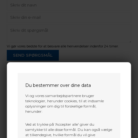
Vi gør vores bedste for at besvare alle henvendelser indenfor 24 timer.
SEND SPØRGSMÅL
Du bestemmer over dine data
Martin Damsbo
Mere info
Vi og vores samarbejdspartnere bruger
Sjælland
teknologier, herunder cookies, til at indsamle
+45 2751 3356
oplysninger om dig til forskellige formål,
herunder:
martin@baldurs-archery.dk
Dette passer godt sammen.
Jylland
Ved at trykke på 'Accepter alle' giver du
+45 9718 3356
samtykke til alle disse formål. Du kan også vælge
at tilkendegive, hvilke formål du vil give
kontakt@baldurs-archery.dk