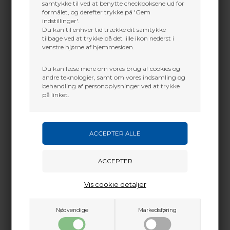
samtykke til ved at benytte checkboksene ud for
formålet, og derefter trykke på 'Gem
indstillinger'.
Du kan til enhver tid trække dit samtykke
tilbage ved at trykke på det lille ikon nederst i
venstre hjørne af hjemmesiden.
Du kan læse mere om vores brug af cookies og
ELEVEN TARGET
ELEVEN TARGET
andre teknologier, samt om vores indsamling og
POLYFOAM
POLYFOAM
behandling af personoplysninger ved at trykke
25x125x125cm
25x60x60cm
på linket.
M/UDSKIFTELIG
M/UDSKIFTELIG
CENTER
CENTER
2.304,00
DKK
798,00
DKK
Vis cookie detaljer
Nødvendige
Markedsføring