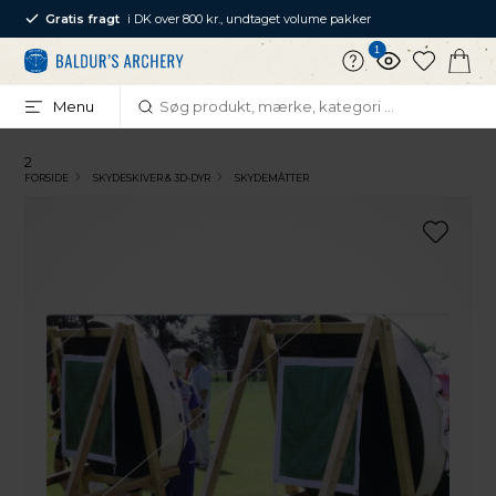
Gratis fragt
i DK over 800 kr., undtaget volume pakker
1
Menu
2
FORSIDE
SKYDESKIVER & 3D-DYR
SKYDEMÅTTER