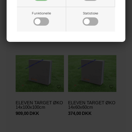
ELEVEN TARGET
ELEVEN TARGET
Funktionelle
Statistiske
POLYFOAM
POLYFOAM
25x80x80cm M/24,5cm
25x80x80cm
EASY PULL CENTER
M/UDSKIFTELIG
CENTER
1.551,00
DKK
976,00
DKK
ELEVEN TARGET ØKO
ELEVEN TARGET ØKO
14x100x100cm
14x60x60cm
909,00
DKK
374,00
DKK