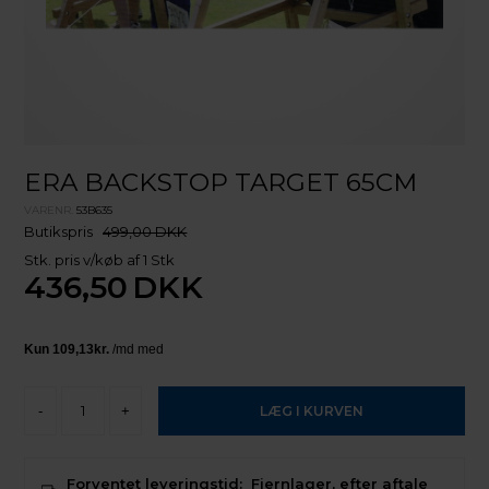
ERA BACKSTOP TARGET 65CM
VARENR.
53B635
Butikspris
499,00 DKK
Stk. pris v/køb af 1 Stk
436,50
DKK
-
+
Forventet leveringstid:
Fjernlager, efter aftale