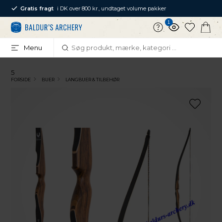
Gratis fragt
i DK over 800 kr., undtaget volume pakker
1
Menu
5
FORSIDE
BUER
LANGBUER & TILBEHØR