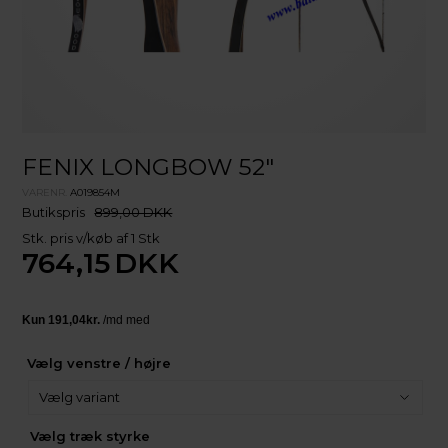
FENIX LONGBOW 52"
VARENR.
A019854M
Butikspris
899,00 DKK
Stk. pris v/køb af 1 Stk
764,15
DKK
Vælg venstre / højre
Vælg træk styrke