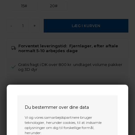
15#
20#
-
+
Forventet leveringstid:
Fjernlager, efter aftale
normalt 5-10 arbejdes dage
Gratis fragt i DK over 800 kr. undtaget volume pakker
og 3D dyr
Trustpilot
Du bestemmer over dine data
Vi og vores samarbejdspartnere bruger
teknologier, herunder cookies, til at indsamle
oplysninger om dig til forskellige formål,
herunder: