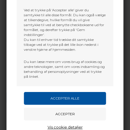
Ved at trykke på 'Accepter alle' giver du
samtykke til alle disse formål. Du kan også vælge
at tilkendegive, hvilke formål du vil give
samtykke til ved at benytte checkboksene ud for
formålet, og derefter trykke på 'Gem
indstillinger'.
Du kan til enhver tid trække dit samtykke
tilbage ved at trykke på det lille ikon nederst i
venstre hjørne af hjemmesiden.
Du kan læse mere om vores brug af cookies og
andre teknologier, samt om vores indsamling og
behandling af personoplysninger ved at trykke
på linket.
Vi gør vores bedste for at besvare alle henvendelser indenfor 24 timer.
SEND SPØRGSMÅL
Vis cookie detaljer
Martin Damsbo