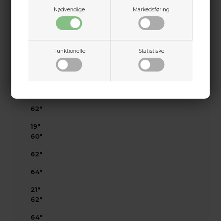
SHORT
Nødvendige
Markedsføring
MEDIUM
LONG
Funktionelle
Statistiske
17"
58"
60"
62"
19"
60"
62"
64"
21"
62"
64"