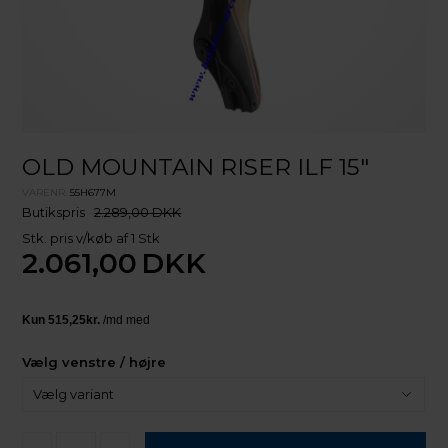
OLD MOUNTAIN RISER ILF 15"
VARENR.
55H677M
Butikspris
2.289,00 DKK
Stk. pris v/køb af 1 Stk
2.061,00
DKK
Vælg venstre / højre