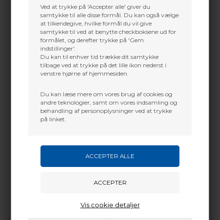
Jylland
Ved at trykke på 'Accepter alle' giver du
Det giver en god vægt, for øget stabilitet og et lavt
samtykke til alle disse formål. Du kan også vælge
rekyl. For at understrege dets tekniske karakter er
+45 9718 3356
håndsektionen belagt med carbonvæv, for og bag.
at tilkendegive, hvilke formål du vil give
kontakt@baldurs-archery.dk
samtykke til ved at benytte checkboksene ud for
formålet, og derefter trykke på 'Gem
GUIDELINE:
indstillinger'.
Guide for en standar 25" håndsektion med std.
Du kan til enhver tid trække dit samtykke
Olympiske recurve bueben:
tilbage ved at trykke på det lille ikon nederst i
En olympsik recurve håndsektion er altid målt
venstre hjørne af hjemmesiden.
på basis af en 25" håndsektion.
Når man bruger en håndsektion kortere end
dette, vil trækstyrken stige med ca. 1 lbs pr 1"
Du kan læse mere om vores brug af cookies og
ortere end 25"
andre teknologier, samt om vores indsamling og
Eksempel: Et par 30 pund´s bueben på en 17"
behandling af personoplysninger ved at trykke
håndsketion udvikler ca. 38 pund. Samtidig
på linket.
måles trækket på et sæt bueben altid på 28"
træklængde, og for hver tomme du øger på
træklængden, vil resultere i ca. 2 pund´s
forøgelse
Alle disse mål skal kun ses som en guideline
og varianter vil kunne forekomme
BOW LENGTH CHART
RISER LENGTH
LIMB LENGTH
Vis cookie detaljer