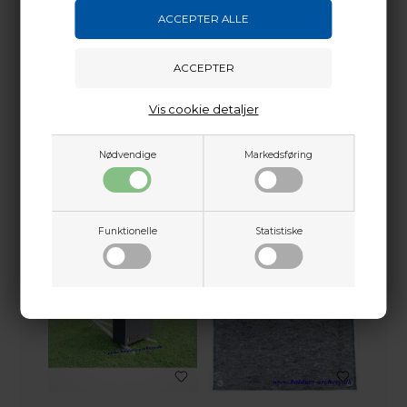
Vis cookie detaljer
ERA BACKSTOP
BEITER TARGET PIN
Nødvendige
Markedsføring
TARGET 65CM
50 MM
436,50
DKK
3,90
DKK
Funktionelle
Statistiske