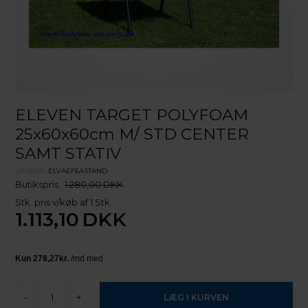
ELEVEN TARGET POLYFOAM
25x60x60cm M/ STD CENTER
SAMT STATIV
VARENR.
ELVAEF6ASTAND
Butikspris
1.280,00 DKK
Stk. pris v/køb af 1 Stk
1.113,10
DKK
-
+