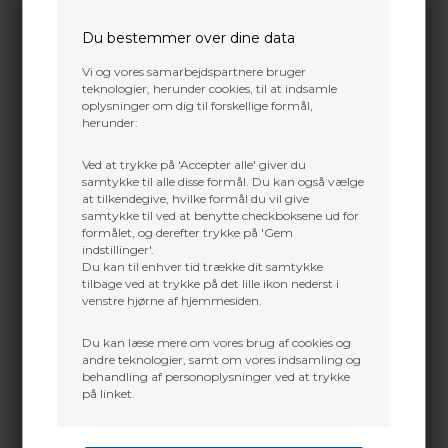
Jylland
Leveres med pulverlakeret rør-stativ med rusfri
stålskruer
+45 9718 3356
Du bestemmer over dine data
kontakt@baldurs-archery.dk
Vi og vores samarbejdspartnere bruger
Dette passer godt sammen.
teknologier, herunder cookies, til at indsamle
oplysninger om dig til forskellige formål,
herunder:
Ved at trykke på 'Accepter alle' giver du
samtykke til alle disse formål. Du kan også vælge
at tilkendegive, hvilke formål du vil give
samtykke til ved at benytte checkboksene ud for
formålet, og derefter trykke på 'Gem
indstillinger'.
Du kan til enhver tid trække dit samtykke
tilbage ved at trykke på det lille ikon nederst i
venstre hjørne af hjemmesiden.
BUKKESKIVE TIL
ELEVEN TARGET
BUEPRØVEN
EASY PULL INSERT
24x24,5cm
Du kan læse mere om vores brug af cookies og
30,00
DKK
626,00
DKK
andre teknologier, samt om vores indsamling og
behandling af personoplysninger ved at trykke
på linket.