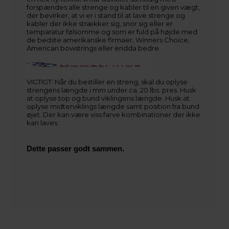
forspændes alle strenge og kabler til en given vægt,
der bevirker, at vi er i stand til at lave strenge og
kabler der ikke strækker sig, snor sig eller er
temparatur følsomme og som er fuld på højde med
de bedste amerikanske firmaer, Winners Choice,
American bowstrings eller endda bedre.
VIGTIGT: Når du bestiller en streng, skal du oplyse
strengens længde i mm under ca. 20 lbs. pres. Husk
at oplyse top og bund viklingens længde. Husk at
oplyse midterviklings længde samt position fra bund
øjet. Der kan være viss farve kombinationer der ikke
kan laves.
Dette passer godt sammen.