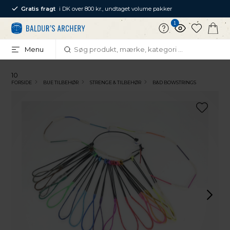
Gratis fragt
i DK over 800 kr., undtaget volume pakker
1
Menu
10
FORSIDE
BUE TILBEHØR
STRENGE & TILBEHØR
B&D BOWSTRINGS