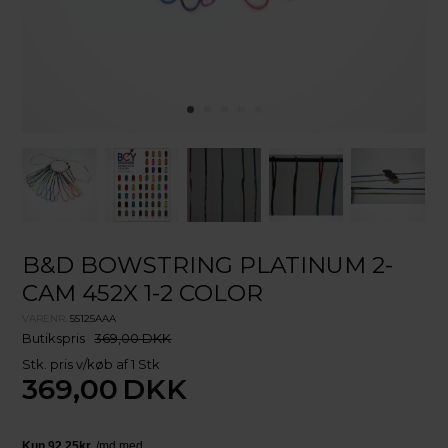
B&D BOWSTRING PLATINUM 2-
CAM 452X 1-2 COLOR
VARENR.
55125AAA
Butikspris
369,00 DKK
Stk. pris v/køb af 1 Stk
369,00
DKK