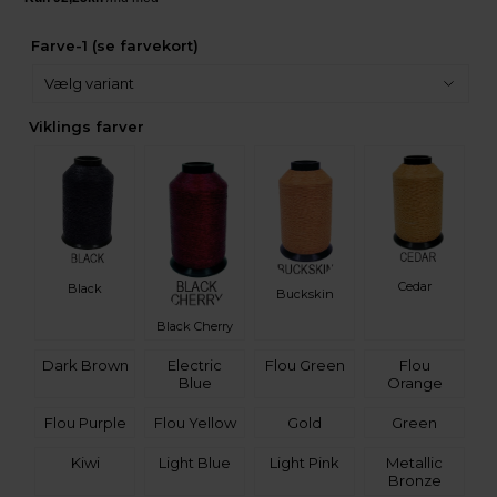
Farve-1 (se farvekort)
Viklings farver
Cedar
Black
Buckskin
Black Cherry
Dark Brown
Electric
Flou Green
Flou
Blue
Orange
Flou Purple
Flou Yellow
Gold
Green
Kiwi
Light Blue
Light Pink
Metallic
Bronze