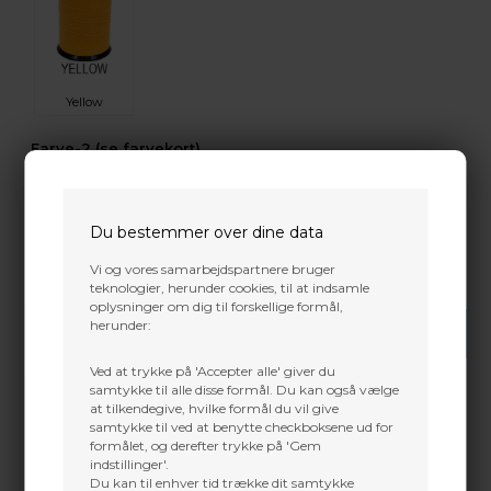
Yellow
Farve-2 (se farvekort)
HUSK Strenge længde, Buemærke eller bue info
Du bestemmer over dine data
Vi og vores samarbejdspartnere bruger
teknologier, herunder cookies, til at indsamle
oplysninger om dig til forskellige formål,
herunder:
-
+
Ved at trykke på 'Accepter alle' giver du
samtykke til alle disse formål. Du kan også vælge
Forventet leveringstid:
Fjernlager, efter aftale
at tilkendegive, hvilke formål du vil give
normalt 5-10 arbejdes dage
samtykke til ved at benytte checkboksene ud for
formålet, og derefter trykke på 'Gem
indstillinger'.
Gratis fragt i DK over 800 kr. undtaget volume pakker
Du kan til enhver tid trække dit samtykke