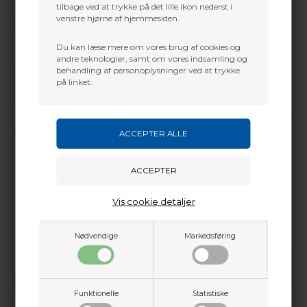
og 3D dyr
tilbage ved at trykke på det lille ikon nederst i
venstre hjørne af hjemmesiden.
Trustpilot
Du kan læse mere om vores brug af cookies og
andre teknologier, samt om vores indsamling og
behandling af personoplysninger ved at trykke
Håndlavet BCY strenge til compoundbuer. Max 61"
på linket.
Fås som enkelt farvet eller 2 farvet
Vis cookie detaljer
Nødvendige
Markedsføring
Funktionelle
Statistiske