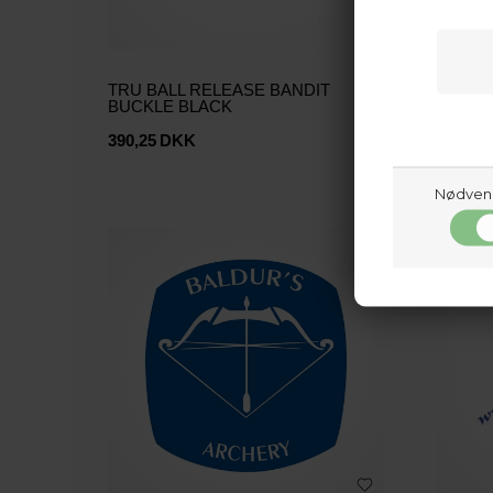
TRU BALL RELEASE BANDIT
GOLD 
BUCKLE BLACK
WARRI
390,25
DKK
69,00
D
Nødven