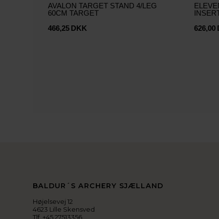
AVALON TARGET STAND 4/LEG
ELEVE
60CM TARGET
INSERT
466,25
DKK
626,00
BALDUR´S ARCHERY SJÆLLAND
Højelsevej 12
4623 Lille Skensved
Tlf. +45 27513356