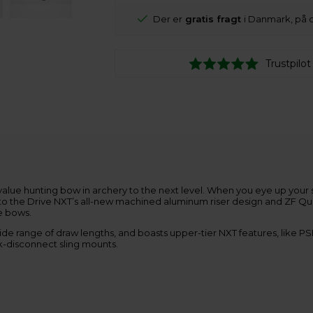
Der er
gratis fragt
i Danmark, på 
Trustpilot
lue hunting bow in archery to the next level. When you eye up your sh
 to the Drive NXT’s all-new machined aluminum riser design and ZF 
ve bows.
 wide range of draw lengths, and boasts upper-tier NXT features, like
k-disconnect sling mounts.