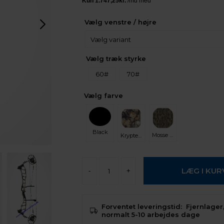
Vælg venstre / højre
Vælg træk styrke
60#
70#
Vælg farve
Black
Mosse Oak Bottomland
Kryptek Sky Fall
-
+
Forventet leveringstid:
Fjernlager,
normalt 5-10 arbejdes dage