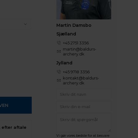
Martin Damsbo
Sjælland
+45 2751 3356
martin@baldurs-
archery.dk
Jylland
+45 9718 3356
kontakt@baldurs-
archery.dk
 efter aftale
Vi gør vores bedste for at besvare