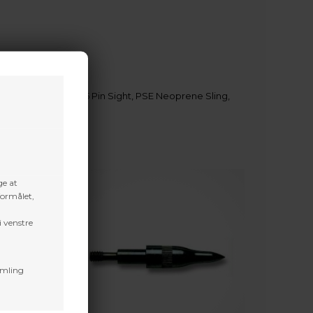
ack Mountain Micro 5 Pin Sight, PSE Neoprene Sling,
ge at
formålet,
i venstre
amling