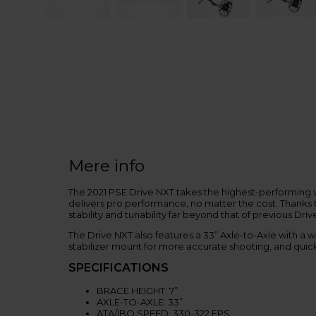
Mere info
The 2021 PSE Drive NXT takes the highest-performing va
delivers pro performance, no matter the cost. Thanks
stability and tunability far beyond that of previous Dri
The Drive NXT also features a 33” Axle-to-Axle with a
stabilizer mount for more accurate shooting, and quic
SPECIFICATIONS
BRACE HEIGHT: 7”
AXLE-TO-AXLE: 33”
ATA/IBO SPEED: 330-322 FPS