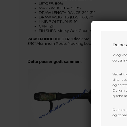
LETOFF: 80%
MASS WEIGHT: 4.3 LBS.
DRAW LENGTH RANGE: 24”- 31”
DRAW WEIGHTS (LBS.): 60, 70
LIMB BOLT TURNS: 10
CAM: ZF
FINISHES: Mossy Oak Country, Kuiu Verde, Blac
PAKKEN INDEHOLDER :
Black Mountain aftageligt 5-p
3/16” Aluminum Peep, Nocking Loop
Du bes
Vi og vo
oplysning
Dette passer godt sammen.
Ved at tr
tilkendeg
og dereft
Du kan ti
hjørne a
Du kan l
og behan