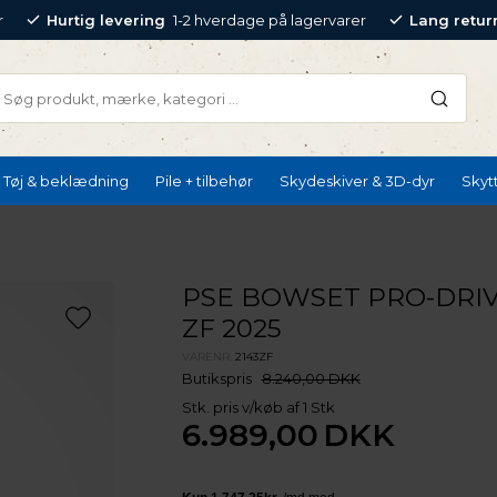
r
Hurtig levering
1-2 hverdage på lagervarer
Lang retur
Tøj & beklædning
Pile + tilbehør
Skydeskiver & 3D-dyr
Skyt
PSE BOWSET PRO-DRIV
ZF 2025
VARENR.
2143ZF
Butikspris
8.240,00 DKK
Stk. pris v/køb af 1 Stk
6.989,00
DKK