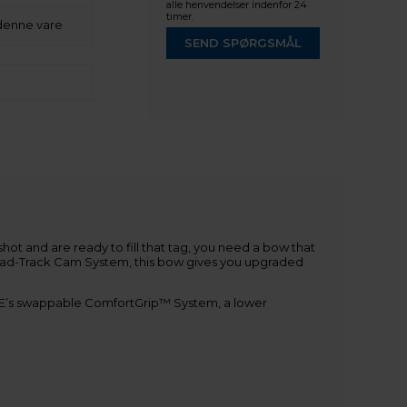
alle henvendelser indenfor 24
timer.
denne vare
SEND SPØRGSMÅL
ot and are ready to fill that tag, you need a bow that
Quad-Track Cam System, this bow gives you upgraded
 PSE’s swappable ComfortGrip™ System, a lower