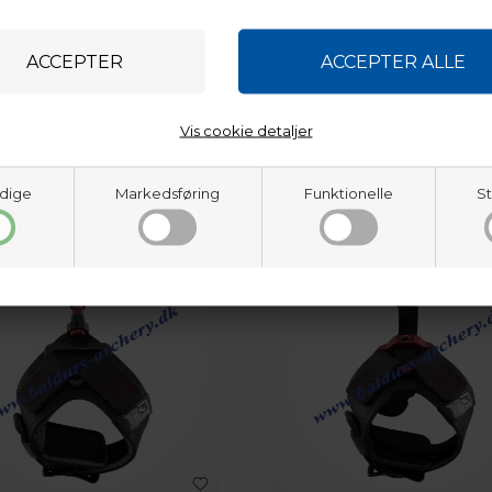
AFKORTNING AF PILE OG
MONTAGE AF INDSATS OG 
TIP ARROW FLETCHED
OR 2" VANES
Vis cookie detaljer
KK
7,25
DKK
dige
Markedsføring
Funktionelle
St