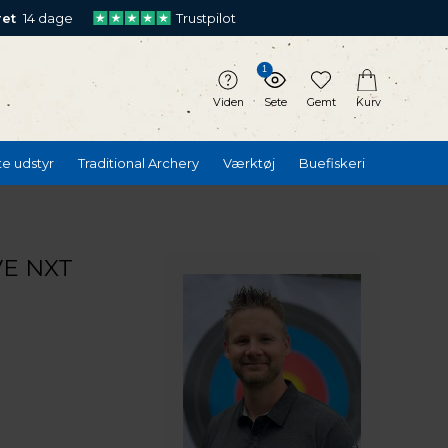
ret
14 dage
Trustpilot
1
Viden
Sete
Gemt
Kurv
te udstyr
Traditional Archery
Værktøj
Buefiskeri
E NXT