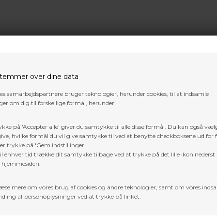
k
ils Quiver, Phantom Drop-Away Rest, Black Mountain 6” Stabilizer, Bl
temmer over dine data
res samarbejdspartnere bruger teknologier, herunder cookies, til at indsamle
er om dig til forskellige formål, herunder:
ykke på 'Accepter alle' giver du samtykke til alle disse formål. Du kan også væl
ive, hvilke formål du vil give samtykke til ved at benytte checkboksene ud for 
er trykke på 'Gem indstillinger'.
l enhver tid trække dit samtykke tilbage ved at trykke på det lille ikon nederst 
f hjemmesiden.
æse mere om vores brug af cookies og andre teknologier, samt om vores inds
dling af personoplysninger ved at trykke på linket.