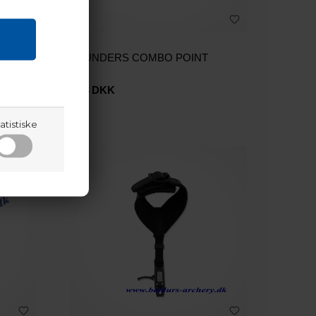
SPIDS
SAUNDERS COMBO POINT
3,83
DKK
atistiske