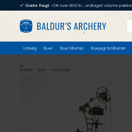
Gratis fragt
i DK over 800 kr., undtaget volume pakke
Udsalg
Buer
Bue tilbehør
Buejagt & tilbehør
10
FORSIDE
BUER
JAGTBUESÆT