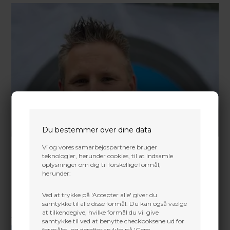
Du bestemmer over dine data
Vi og vores samarbejdspartnere bruger
teknologier, herunder cookies, til at indsamle
oplysninger om dig til forskellige formål,
herunder:
Ved at trykke på 'Accepter alle' giver du
samtykke til alle disse formål. Du kan også vælge
at tilkendegive, hvilke formål du vil give
Vi gør vores bedste for at besvare alle henvendelser indenfor 24 timer.
samtykke til ved at benytte checkboksene ud for
formålet, og derefter trykke på 'Gem