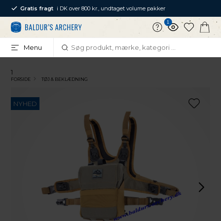
Gratis fragt
i DK over 800 kr., undtaget volume pakker
1
Menu
1
FORSIDE
TØJ & BEKLÆDNING
NYHED