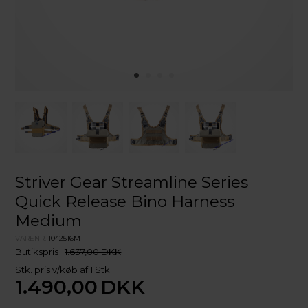
Striver Gear Streamline Series
Quick Release Bino Harness
Medium
VARENR.
1042516M
Butikspris
1.637,00 DKK
Stk. pris v/køb af 1 Stk
1.490,00
DKK