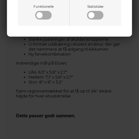
Nye sidelåse-spænder for optimal komfort
Funktionelle
Statistiske
Fastgørelsespunkter til snor flyttet til
indersiden af etuiet
Dæksel til spændesnor, der forhindrer, at den
hænger fast i udstyr i sidelommerne
En stor frontlomme til større genstande
Nye, stærkere fastgørelsespunkter til tilbehør
Slanke justeringer af skulderstropperne
U-formet udskæring i etuiets struktur, der gør
det nemmere at få adgang til kikkerten
Ny farvekombination
Indvendige mål på Etuiet:
Lille: 6,5" x 5,6" x 2,7"
Mellem: 7,1" x 5,6" x 2,7"
Stor: 8" x 6" x 3,2"
Fjern regnovertrækket for at få op til 3/4" ekstra
højde for hver etuistørrelse.
Dette passer godt sammen.