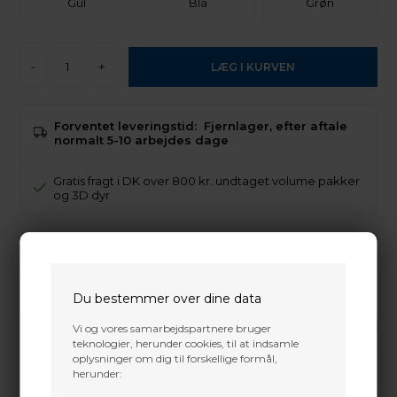
Gul
Blå
Grøn
-
+
Forventet leveringstid:
Fjernlager, efter aftale
normalt 5-10 arbejdes dage
Gratis fragt i DK over 800 kr. undtaget volume pakker
og 3D dyr
Trustpilot
Høj kvalitets 3" kalkun faner
Du bestemmer over dine data
Vi og vores samarbejdspartnere bruger
teknologier, herunder cookies, til at indsamle
oplysninger om dig til forskellige formål,
herunder: