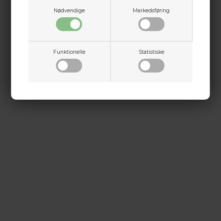
Martin Damsbo
Nødvendige
Markedsføring
Mere info
Sjælland
+45 2751 3356
martin@baldurs-archery.dk
Funktionelle
Statistiske
Dette passer godt sammen.
Jylland
+45 9718 3356
kontakt@baldurs-archery.dk