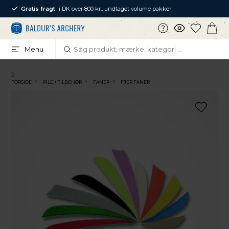
Gratis fragt
i DK over 800 kr., undtaget volume pakker
Menu
2
FORSIDE
PILE + TILBEHØR
FANER
FJER FANER