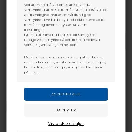
Ved at trykke på 'Accepter alle' giver du
samtykke til alle disse formål. Du kan også vælge
at tilkendegive, hvilke formål du vil give
samtykke til ved at benytte checkboksene ud for
formålet, og derefter trykke på 'Gem
indstillinger'.
Du kan til enhver tid trække dit samtykke
tilbage ved at trykke på det lille ikon nederst i
venstre hjørne af hjemmesiden.
Du kan læse mere om vores brug af cookies og
andre teknologier, samt om vores indsamling og
behandling af personoplysninger ved at trykke
på linket.
Vi gør vores bedste for at besvare alle henvendelser indenfor 24 timer.
SEND SPØRGSMÅL
Vis cookie detaljer