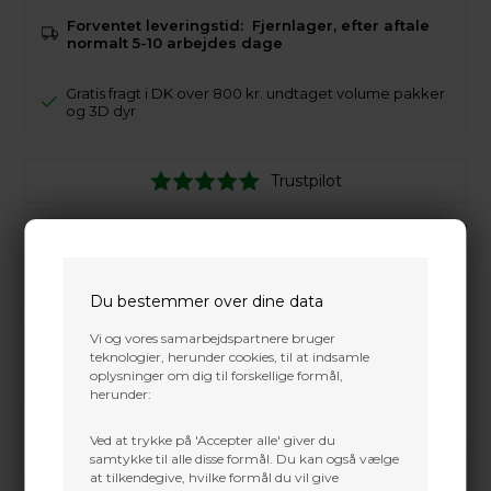
Forventet leveringstid:
Fjernlager, efter aftale
normalt 5-10 arbejdes dage
Gratis fragt i DK over 800 kr. undtaget volume pakker
og 3D dyr
Trustpilot
Du bestemmer over dine data
Vi og vores samarbejdspartnere bruger
teknologier, herunder cookies, til at indsamle
oplysninger om dig til forskellige formål,
herunder:
Ved at trykke på 'Accepter alle' giver du
samtykke til alle disse formål. Du kan også vælge
at tilkendegive, hvilke formål du vil give