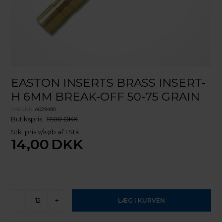
EASTON INSERTS BRASS INSERT-
H 6MM BREAK-OFF 50-75 GRAIN
VARENR.
A029490
Butikspris
17,00 DKK
Stk. pris v/køb af 1 Stk
14,00
DKK
-
+