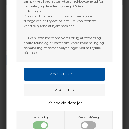
samtykke til ved at benytte checkboksene ud for
formålet, og derefter trykke på 'Gem
indstillinger'.
Du kan til enhver tid trække dit samtykke
tilbage ved at trykke på det lille ikon nederst i
venstre hjørne af hjemmesiden.
Du kan læse mere om vores brug af cookies og
andre teknologier, samt om vores indsamling og
behandling af personoplysninger ved at trykke
Vi gør vores bedste for at besvare alle henvendelser indenfor 24 timer.
på linket.
SEND SPØRGSMÅL
Martin Damsbo
Mere info
Sjælland
Vis cookie detaljer
Passer til Easton H-skafter, Bloodline, Aftermath osv
+45 2751 3356
martin@baldurs-archery.dk
Nødvendige
Markedsføring
Dette passer godt sammen.
Jylland