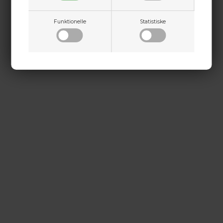
+45 9718 3356
kontakt@baldurs-archery.dk
Funktionelle
Statistiske