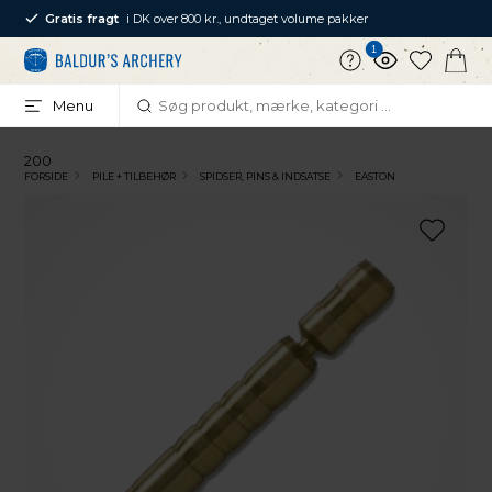
Gratis fragt
i DK over 800 kr., undtaget volume pakker
1
Menu
200
FORSIDE
PILE + TILBEHØR
SPIDSER, PINS & INDSATSE
EASTON