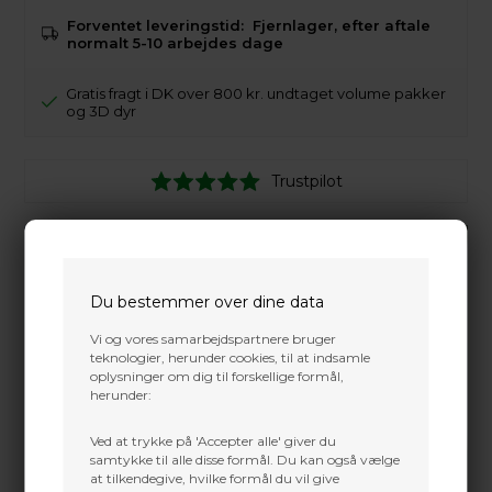
Forventet leveringstid:
Fjernlager, efter aftale
normalt 5-10 arbejdes dage
Gratis fragt i DK over 800 kr. undtaget volume pakker
og 3D dyr
Trustpilot
Du bestemmer over dine data
Vi og vores samarbejdspartnere bruger
teknologier, herunder cookies, til at indsamle
oplysninger om dig til forskellige formål,
herunder:
Ved at trykke på 'Accepter alle' giver du
samtykke til alle disse formål. Du kan også vælge
at tilkendegive, hvilke formål du vil give