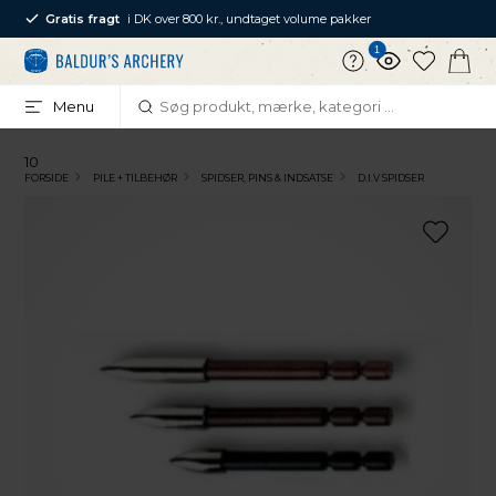
Gratis fragt
i DK over 800 kr., undtaget volume pakker
1
Menu
10
FORSIDE
PILE + TILBEHØR
SPIDSER, PINS & INDSATSE
D.I.V SPIDSER