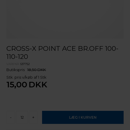
CROSS-X POINT ACE BR.OFF 100-
110-120
VARENR.
537752
Butikspris
18,50 DKK
Stk. pris v/køb af 1 Stk
15,00
DKK
-
+