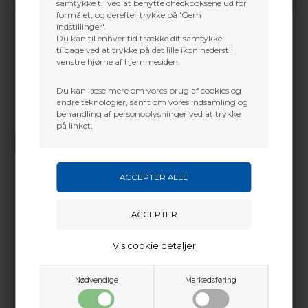
samtykke til ved at benytte checkboksene ud for
formålet, og derefter trykke på 'Gem
indstillinger'.
Du kan til enhver tid trække dit samtykke
tilbage ved at trykke på det lille ikon nederst i
venstre hjørne af hjemmesiden.
Du kan læse mere om vores brug af cookies og
andre teknologier, samt om vores indsamling og
behandling af personoplysninger ved at trykke
Vi gør vores bedste for at besvare alle henvendelser indenfor 24 timer.
på linket.
SEND SPØRGSMÅL
Martin Damsbo
Mere info
Sjælland
Vis cookie detaljer
Passer til alle ACE pile samt Navigator fra 610-1000
+45 2751 3356
martin@baldurs-archery.dk
Nødvendige
Markedsføring
Dette passer godt sammen.
Jylland