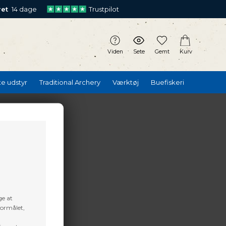
ret
14 dage
Trustpilot
Viden
Sete
Gemt
Kurv
te udstyr
Traditional Archery
Værktøj
Buefiskeri
ge at
formålet,