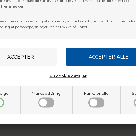
l enhver tid trække dit samtykke tilbage ved at trykke på det lille ikon nederst 
f hjemmesiden.
æse mere om vores brug af cookies og andre teknologier, samt om vores inds
dling af personoplysninger ved at trykke på linket.
INFORMATION
KUNDESERVICE
Om Baldurs
Kontakt
Archery
Handelsvilkår og
Vis cookie detaljer
Log ind
persondatapolitik
Finansiering
0
dige
Markedsføring
Funktionelle
St