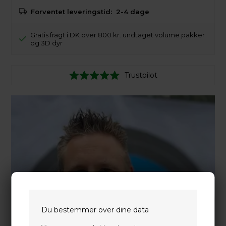
Forventet leveringstid:
2-4 dage
Gratis fragt i DK over 800 kr. undtaget volume pakker
og 3D dyr
Trustpilot
Du bestemmer over dine data