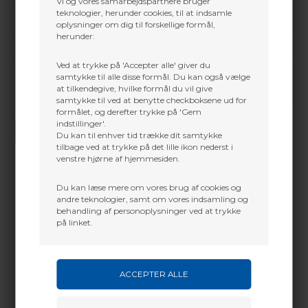
Vi og vores samarbejdspartnere bruger
teknologier, herunder cookies, til at indsamle
oplysninger om dig til forskellige formål,
herunder:
Ved at trykke på 'Accepter alle' giver du
samtykke til alle disse formål. Du kan også vælge
at tilkendegive, hvilke formål du vil give
samtykke til ved at benytte checkboksene ud for
formålet, og derefter trykke på 'Gem
Vi gør vores bedste for at besvare alle henvendelser indenfor 24 timer.
indstillinger'.
SEND SPØRGSMÅL
Du kan til enhver tid trække dit samtykke
tilbage ved at trykke på det lille ikon nederst i
venstre hjørne af hjemmesiden.
Du kan læse mere om vores brug af cookies og
andre teknologier, samt om vores indsamling og
Martin Damsbo
Mere info
behandling af personoplysninger ved at trykke
på linket.
Sjælland
Stabillistor vægt
+45 2751 3356
martin@baldurs-archery.dk
Dette passer godt sammen.
Jylland
+45 9718 3356