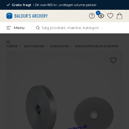
Gratis fragt
i DK over 800 kr., undtaget volume pakker
1
Menu
10
FORSIDE
BUE TILBEHØR
STABILISATOR
STABILISATOR VÆGTE & DÆMPER