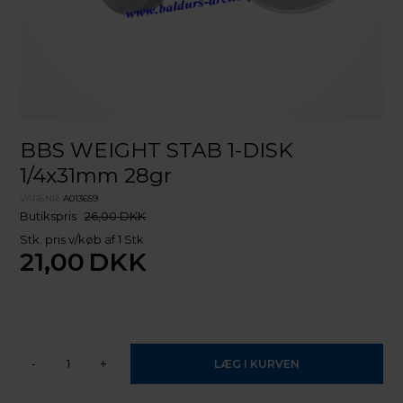
BBS WEIGHT STAB 1-DISK
1/4x31mm 28gr
VARENR.
A013659
Butikspris
26,00 DKK
Stk. pris v/køb af 1 Stk
21,00
DKK
-
+